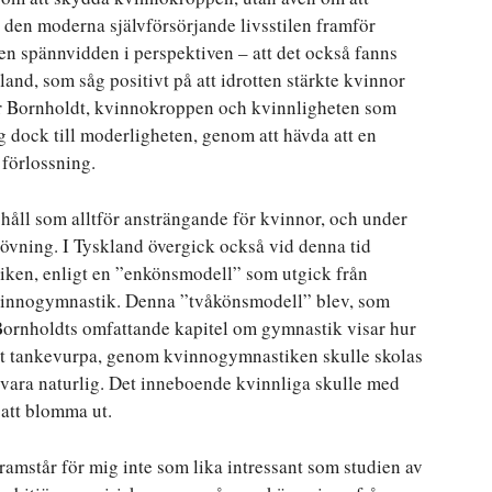
g den moderna självförsörjande livsstilen framför
en spännvidden i perspektiven – att det också fanns
land, som såg positivt på att idrotten stärkte kvinnor
sar Bornholdt, kvinnokroppen och kvinnligheten som
ig dock till moderligheten, genom att hävda att en
 förlossning.
åll som alltför ansträngande för kvinnor, och under
tövning. I Tyskland övergick också vid denna tid
iken, enligt en ”enkönsmodell” som utgick från
 kvinnogymnastik. Denna ”tvåkönsmodell” blev, som
Bornholdts omfattande kapitel om gymnastik visar hur
nt tankevurpa, genom kvinnogymnastiken skulle skolas
s vara naturlig. Det inneboende kvinnliga skulle med
 att blomma ut.
amstår för mig inte som lika intressant som studien av