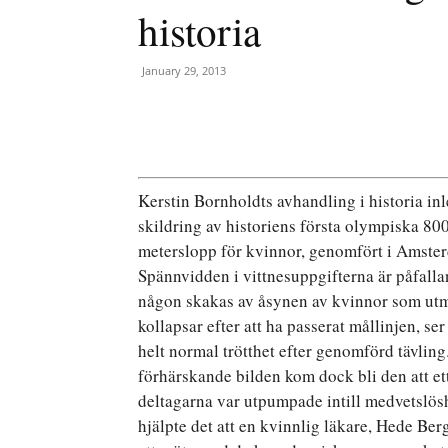
historia
January 29, 2013
Kerstin Bornholdts avhandling i historia in
skildring av historiens första olympiska 80
meterslopp för kvinnor, genomfört i Amste
Spännvidden i vittnesuppgifterna är påfalla
någon skakas av åsynen av kvinnor som ut
kollapsar efter att ha passerat mållinjen, se
helt normal trötthet efter genomförd tävling
förhärskande bilden kom dock bli den att ett 
deltagarna var utpumpade intill medvetslös
hjälpte det att en kvinnlig läkare, Hede Ber