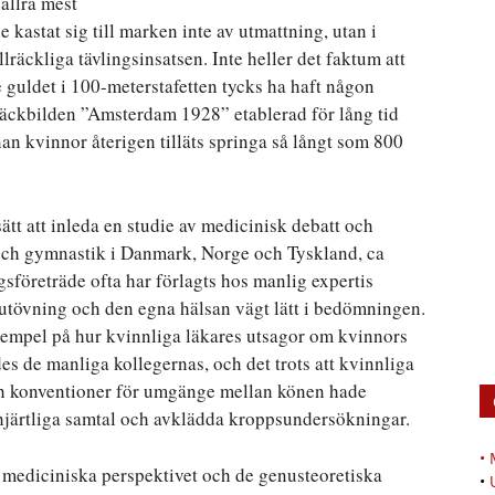
allra mest
kastat sig till marken inte av utmattning, utan i
lräckliga tävlingsinsatsen. Inte heller det faktum att
uldet i 100-meterstafetten tycks ha haft någon
räckbilden ”Amsterdam 1928” etablerad för lång tid
nan kvinnor återigen tilläts springa så långt som 800
ätt att inleda en studie av medicinisk debatt och
och gymnastik i Danmark, Norge och Tyskland, ca
sföreträde ofta har förlagts hos manlig expertis
utövning och den egna hälsan vägt lätt i bedömningen.
empel på hur kvinnliga läkares utsagor om kvinnors
s de manliga kollegernas, och det trots att kvinnliga
ch konventioner för umgänge mellan könen hade
nhjärtliga samtal och avklädda kroppsundersökningar.
•
mediciniska perspektivet och de genusteoretiska
•