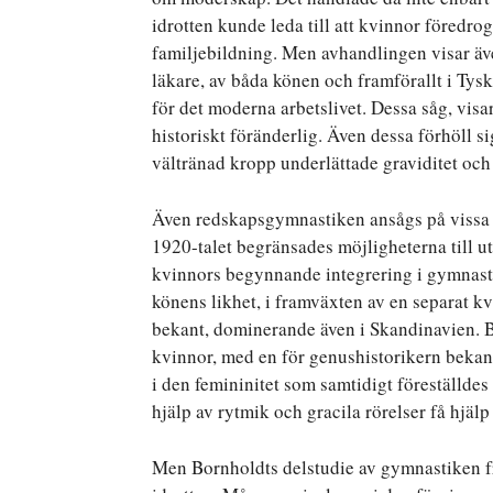
idrotten kunde leda till att kvinnor föredro
familjebildning. Men avhandlingen visar äv
läkare, av båda könen och framförallt i Tysk
för det moderna arbetslivet. Dessa såg, vi
historiskt föränderlig. Även dessa förhöll s
vältränad kropp underlättade graviditet och
Även redskapsgymnastiken ansågs på vissa h
1920-talet begränsades möjligheterna till u
kvinnors begynnande integrering i gymnast
könens likhet, i framväxten av en separat
bekant, dominerande även i Skandinavien. 
kvinnor, med en för genushistorikern beka
i den femininitet som samtidigt föreställde
hjälp av rytmik och gracila rörelser få hjälp
Men Bornholdts delstudie av gymnastiken fr