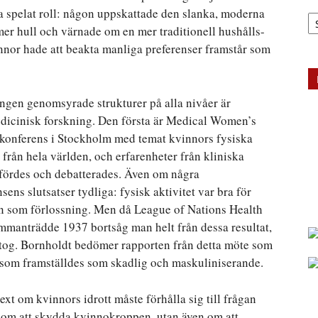
Ar
a spelat roll: någon uppskattade den slanka, moderna
er hull och värnade om en mer traditionell hushålls-
nnor hade att beakta manliga preferenser framstår som
ingen genomsyrade strukturer på alla nivåer är
edicinisk forskning. Den första är Medical Women’s
 konferens i Stockholm med temat kvinnors fysiska
från hela världen, och erfarenheter från kliniska
mfördes och debatterades. Även om några
ens slutsatser tydliga: fysisk aktivitet var bra för
on som förlossning. Men då League of Nations Health
mmanträdde 1937 bortsåg man helt från dessa resultat,
ltog. Bornholdt bedömer rapporten från detta möte som
, som framställdes som skadlig och maskuliniserande.
ext om kvinnors idrott måste förhålla sig till frågan
 om att skydda kvinnokroppen, utan även om att