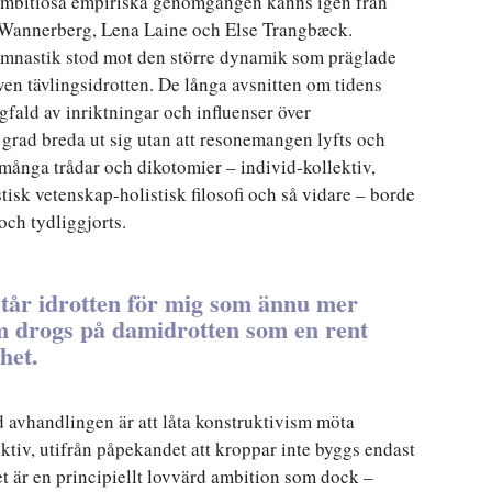
 ambitiösa empiriska genomgången känns igen från
 Wannerberg, Lena Laine och Else Trangbæck.
ymnastik stod mot den större dynamik som präglade
en tävlingsidrotten. De långa avsnitten om tidens
ald av inriktningar och influenser över
g grad breda ut sig utan att resonemangen lyfts och
 många trådar och dikotomier – individ-kollektiv,
isk vetenskap-holistisk filosofi och så vidare – borde
och tydliggjorts.
år idrotten för mig som ännu mer
m drogs på damidrotten som en rent
het.
ed avhandlingen är att låta konstruktivism möta
tiv, utifrån påpekandet att kroppar inte byggs endast
et är en principiellt lovvärd ambition som dock –