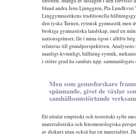
idrotten. Många av inslagen i den förvisso
bland andra Jens Ljunggren, Pia Lundkvist
Linggymnastikens traditionella hållningsg
den tyska Turnen, rytmisk gymnastik men äv
brokiga gymnastiska landskap, med en mångf
nationsgränser, får i mina ögon i alltför hö
relateras till grundperspektiven. Analysens
manligt-kvinnligt, hållning-rytmik, mekanist
i större grad ha samlats upp, sammanfogats 
Men som genusforskare framst
spännande, givet de växlar so
samhällsomstörtande verksam
Ett uttalat empiriskt och teoretiskt syfte m
materialistiska och fenomenologiska perspek
av diskurs utan också har en materialitet. D