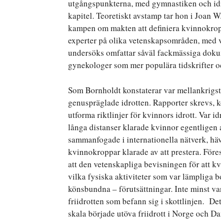
utgångspunkterna, med gymnastiken och idr
kapitel. Teoretiskt avstamp tar hon i Joan W
kampen om makten att definiera kvinnokrop
experter på olika vetenskapsområden, med v
undersöks omfattar såväl fackmässiga dokume
gynekologer som mer populära tidskrifter o
Som Bornholdt konstaterar var mellankrigsti
genuspräglade idrotten. Rapporter skrevs, k
utforma riktlinjer för kvinnors idrott. Var i
långa distanser klarade kvinnor egentligen 
sammanfogade i internationella nätverk, häv
kvinnokroppar klarade av att prestera. För
att den vetenskapliga bevisningen för att k
vilka fysiska aktiviteter som var lämpliga 
könsbundna – förutsättningar. Inte minst v
friidrotten som befann sig i skottlinjen. De
skala började utöva friidrott i Norge och Da