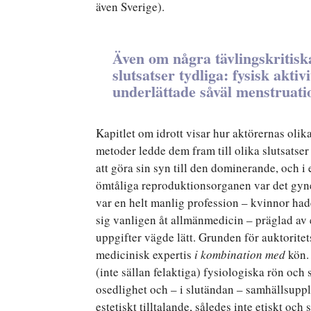
även Sverige).
Även om några tävlingskritisk
slutsatser tydliga: fysisk akti
underlättade såväl menstruati
Kapitlet om idrott visar hur aktörernas oli
metoder ledde dem fram till olika slutsatse
att göra sin syn till den dominerande, och 
ömtåliga reproduktionsorganen var det gyne
var en helt manlig profession – kvinnor had
sig vanligen åt allmänmedicin – präglad av
uppgifter vägde lätt. Grunden för auktoritet
medicinisk expertis
i kombination med
kön. 
(inte sällan felaktiga) fysiologiska rön oc
osedlighet och – i slutändan – samhällsupp
estetiskt tilltalande, således inte etiskt oc