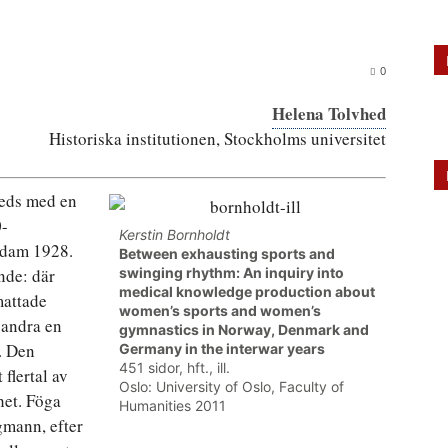
0
Helena Tolvhed
Historiska institutionen, Stockholms universitet
leds med en
0-
Kerstin Bornholdt
rdam 1928.
Between exhausting sports and
nde: där
swinging rhythm: An inquiry into
medical knowledge production about
mattade
women’s sports and women’s
r andra en
gymnastics in Norway, Denmark and
. Den
Germany in the interwar years
451 sidor, hft., ill.
flertal av
Oslo: University of Oslo, Faculty of
het. Föga
Humanities 2011
gmann, efter