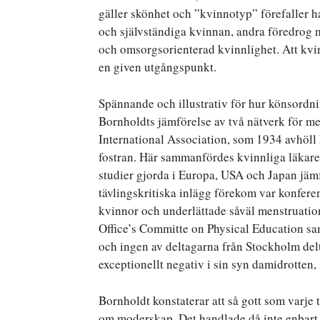
gäller skönhet och ”kvinnotyp” förefaller h
och självständiga kvinnan, andra föredrog m
och omsorgsorienterad kvinnlighet. Att kvi
en given utgångspunkt.
Spännande och illustrativ för hur könsordn
Bornholdts jämförelse av två nätverk för m
International Association, som 1934 avhöll
fostran. Här sammanfördes kvinnliga läkare 
studier gjorda i Europa, USA och Japan jä
tävlingskritiska inlägg förekom var konferens
kvinnor och underlättade såväl menstruati
Office’s Committe on Physical Education sa
och ingen av deltagarna från Stockholm de
exceptionellt negativ i sin syn damidrotten
Bornholdt konstaterar att så gott som varje t
om moderskap. Det handlade då inte enbart