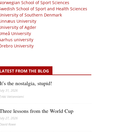
Norwegian School of Sport Sciences
Swedish School of Sport and Health Sciences
University of Southern Denmark
Linnæus University
University of Agder
Umeå University
Aarhus university
Örebro University
LATEST FROM THE BLOG
It’s the nostalgia, stupid!
July 31, 2026
Erkki Vetten­­niemi
Three lessons from the World Cup
July 27, 2026
David Rowe