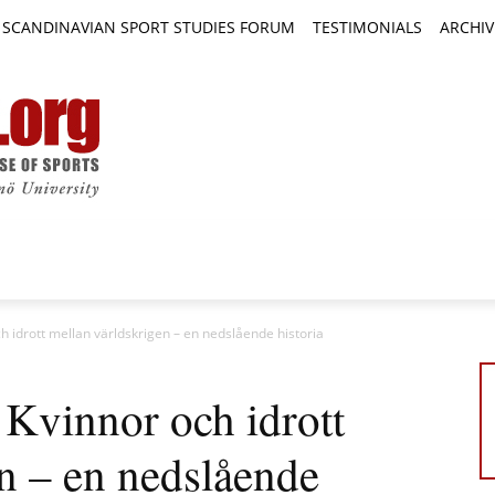
SCANDINAVIAN SPORT STUDIES FORUM
TESTIMONIALS
ARCHIV
TICLES
BOOK REVIEWS
NEWS
JOURNALS
h idrott mellan världskrigen – en nedslående historia
 Kvinnor och idrott
n – en nedslående