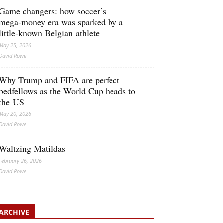
Game changers: how soccer’s
mega‑money era was sparked by a
little‑known Belgian athlete
May 25, 2026
David Rowe
Why Trump and FIFA are perfect
bedfellows as the World Cup heads to
the US
May 20, 2026
David Rowe
Waltzing Matildas
February 26, 2026
David Rowe
ARCHIVE