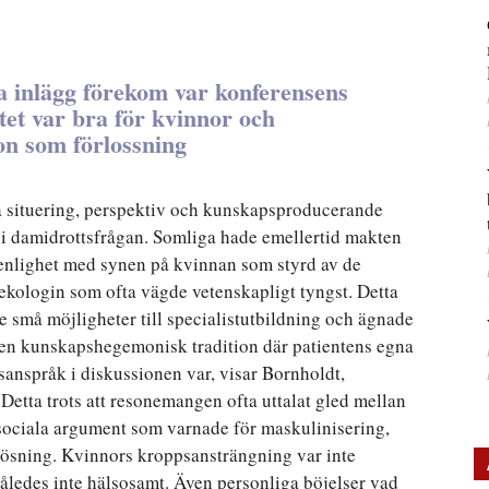
a inlägg förekom var konferensens
vitet var bra för kvinnor och
on som förlossning
ka situering, perspektiv och kunskapsproducerande
r i damidrottsfrågan. Somliga hade emellertid makten
i enlighet med synen på kvinnan som styrd av de
kologin som ofta vägde vetenskapligt tyngst. Detta
e små möjligheter till specialistutbildning och ägnade
 en kunskapshegemonisk tradition där patientens egna
sanspråk i diskussionen var, visar Bornholdt,
Detta trots att resonemangen ofta uttalat gled mellan
h sociala argument som varnade för maskulinisering,
lösning. Kvinnors kroppsansträngning var inte
h således inte hälsosamt. Även personliga böjelser vad