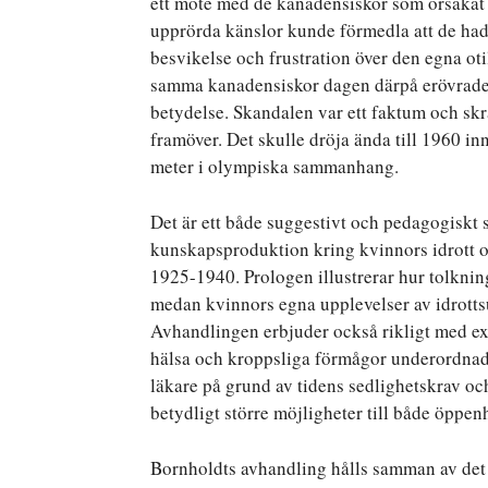
ett möte med de kanadensiskor som orsakat 
upprörda känslor kunde förmedla att de hade 
besvikelse och frustration över den egna otil
samma kanadensiskor dagen därpå erövrade g
betydelse. Skandalen var ett faktum och sk
framöver. Det skulle dröja ända till 1960 in
meter i olympiska sammanhang.
Det är ett både suggestivt och pedagogiskt s
kunskapsproduktion kring kvinnors idrott 
1925-1940. Prologen illustrerar hur tolkning
medan kvinnors egna upplevelser av idrotts
Avhandlingen erbjuder också rikligt med ex
hälsa och kroppsliga förmågor underordnade
läkare på grund av tidens sedlighetskrav o
betydligt större möjligheter till både öppe
Bornholdts avhandling hålls samman av det 