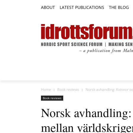
ABOUT
LATEST PUBLICATIONS
THE BLOG
RESEARCH ARTICLES
FEATURE AR
Home
Book reviews
Norsk avhandling: Kvinnor oc
Book reviews
Norsk avhandling:
mellan världskrige