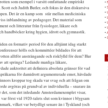
otten som exempel i varsitt omfattande empiriskt
•
. Scott och Judith Butler, och fokus är den diskursiva
•
•
pen. Det är en kamp som står mellan mediciniska
•
iss inblandning av pedagoger. Det material som
•
nt och litteratur från fysiologer, läkare och
•
ch handböcker kring hygien, idrott och gymnastik.
•
•
den en formativ period för den alltjämt idag starkt
onferenser hölls och kommittéer bildades för att
drotten alltför ansträngande och riskfylld för dem? Hur
av att springa? Ledande manliga läkare,
dade auktoritet att definiera absoluta gränser för vad
espråkarna för damidrott argumenterade emot, hävdade
vinnors kroppar tog skada var svag och att frågan om
borde avgöras på grundval av individuella – snarare än
ar det, som det inledande Amsterdamexemplet visar,
t var först vid 1920-talets slut som kvinnor i blygsam
nmark, vilket var betydligt senare än i Tyskland (och