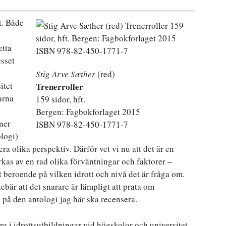
t. Både
etta
esset
Stig Arve Sæther
(red)
itet
Trenerroller
arna
159 sidor, hft.
Bergen: Fagbokforlaget 2015
iner
ISBN 978-82-450-1771-7
logi)
lera olika perspektiv. Därför vet vi nu att det är en
kas av en rad olika förväntningar och faktorer –
t beroende på vilken idrott och nivå det är fråga om.
bär att det snarare är lämpligt att prata om
n på den antologi jag här ska recensera.
rare i idrottsutbildningar vid högskolor och universitet,