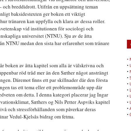
t- och breddidrott. Utifrån en uppsättning teman
enligt baksidestexten ger boken ett viktigt
 hur tränaren kan uppfylla och klara av dessa roller.
tsvetenskap vid institutionen för sociologi och
nskapliga universitet (NTNU). Sju av de åtta
ån NTNU medan den sista har erfarenhet som tränare
•
år boken av åtta kapitel som alla är välskrivna och
•
•
n uppenbar röd tråd mer än den Sæther något ansträngt
•
ingen. Däremot finns ett par skillnader där den första
•
ingen tas ett tema eller ett problemområde upp där
•
dveten om detta. I denna kategori placerar jag Ingar
•
vationsklimat, Sæthers og Nils Petter Aspviks kapitel
•
•
nivå och stressförhållanden som påverkar deras
•
inar Vedul-Kjelsås bidrag om fetma.