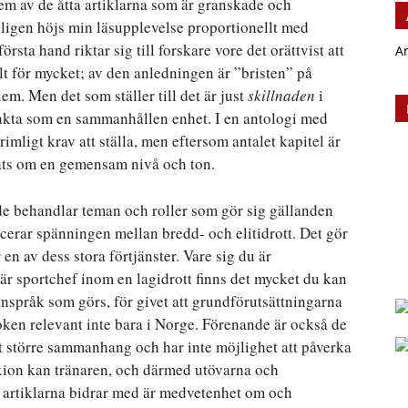
em av de åtta artiklarna som är granskade och
igen höjs min läsupplevelse proportionellt med
rsta hand riktar sig till forskare vore det orättvist att
A
lt för mycket; av den anledningen är ”bristen” på
lem. Men det som ställer till det är just
skillnaden
i
trakta som en sammanhållen enhet. I en antologi med
orimligt krav att ställa, men eftersom antalet kapitel är
nats om en gemensam nivå och ton.
 de behandlar teman och roller som gör sig gällanden
licerar spänningen mellan bredd- och elitidrott. Det gör
 en av dess stora förtjänster. Vare sig du är
 är sportchef inom en lagidrott finns det mycket du kan
 anspråk som görs, för givet att grundförutsättningarna
boken relevant inte bara i Norge. Förenande är också de
tt större sammanhang och har inte möjlighet att påverka
xion kan tränaren, och därmed utövarna och
t artiklarna bidrar med är medvetenhet om och