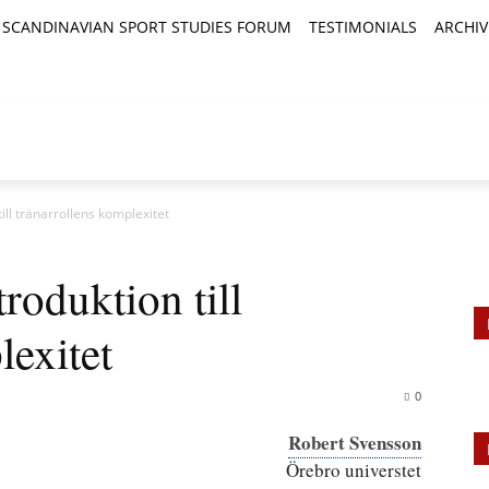
SCANDINAVIAN SPORT STUDIES FORUM
TESTIMONIALS
ARCHIV
TICLES
BOOK REVIEWS
NEWS
JOURNALS
 till tränarrollens komplexitet
troduktion till
lexitet
0
Robert Svensson
Örebro universtet