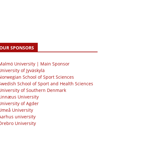
OUR SPONSORS
 Malmö University | Main Sponsor
University of Jyväskylä
Norwegian School of Sport Sciences
Swedish School of Sport and Health Sciences
University of Southern Denmark
Linnæus University
University of Agder
Umeå University
Aarhus university
Örebro University