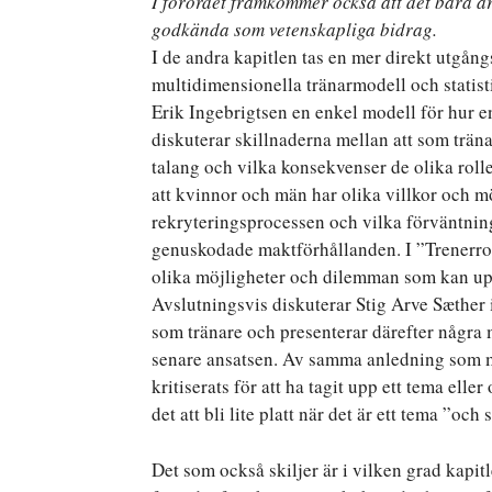
I förordet framkommer också att det bara ä
godkända som vetenskapliga bidrag.
I de andra kapitlen tas en mer direkt utgång
multidimensionella tränarmodell och statist
Erik Ingebrigtsen en enkel modell för hur en 
diskuterar skillnaderna mellan att som tränar
talang och vilka konsekvenser de olika roll
att kvinnor och män har olika villkor och möj
rekryteringsprocessen och vilka förväntning
genuskodade maktförhållanden. I ”Trenerrol
olika möjligheter och dilemman som kan upp
Avslutningsvis diskuterar Stig Arve Sæther i 
som tränare och presenterar därefter några m
senare ansatsen. Av samma anledning som må
kritiserats för att ha tagit upp ett tema ell
det att bli lite platt när det är ett tema ”och
Det som också skiljer är i vilken grad kapit