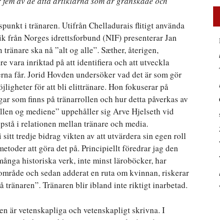
r fem av de åtta artiklarna som är granskade och
spunkt i tränaren. Utifrån Chelladurais flitigt använda
ik från Norges idrettsforbund (NIF) presenterar Jan
tränare ska nå ”alt og alle”. Sæther, återigen,
e vara inriktad på att identifiera och att utveckla
erna får. Jorid Hovden undersöker vad det är som gör
ligheter för att bli elittränare. Hon fokuserar på
ar som finns på tränarrollen och hur detta påverkas av
len og mediene” uppehåller sig Arve Hjelseth vid
stå i relationen mellan tränare och media.
sitt tredje bidrag vikten av att utvärdera sin egen roll
etoder att göra det på. Principiellt föredrar jag den
nga historiska verk, inte minst läroböcker, har
er område och sedan adderat en ruta om kvinnan, riskerar
 så tränaren”. Tränaren blir ibland inte riktigt inarbetad.
len är vetenskapliga och vetenskapligt skrivna. I