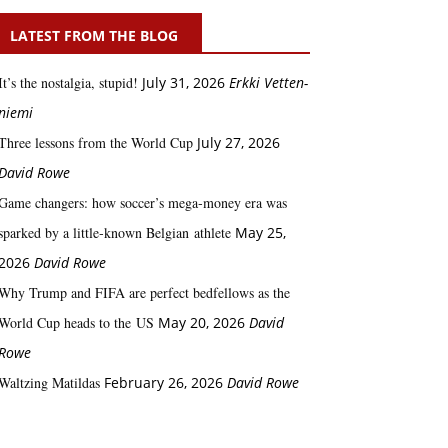
LATEST FROM THE BLOG
It’s the nostalgia, stupid!
July 31, 2026
Erkki Vetten­­
niemi
Three lessons from the World Cup
July 27, 2026
David Rowe
Game changers: how soccer’s mega‑money era was
sparked by a little‑known Belgian athlete
May 25,
2026
David Rowe
Why Trump and FIFA are perfect bedfellows as the
World Cup heads to the US
May 20, 2026
David
Rowe
Waltzing Matildas
February 26, 2026
David Rowe