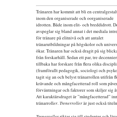
Tränaren har kommit att bli en centralgestal
inom den organiserade och oorganiserade
idrotten. Både inom elit- och breddidrott. D
avspeglar sig bland annat i det mediala intr
för tränare på elitnivå och att antalet
tränarutbildningar på högskolor och univers
ökar. Tränaren har också dragit på sig blick
från forskarhåll. Sedan ett par, tre decennier
tillbaka har forskare från flera olika discipl
(framförallt pedagogik, sociologi och psyko
tagit sig an och belyst tränarrollen utifrån f
krävande och mångfacetterad roll som påver
förväntningar och faktorer som skiljer sig å
Att karaktärsdraget är ”mångfacetterad” inne
tränarroll
er
.
Trenerroller
är just också titel
Trenerroller
riktar sig till studenter och lä