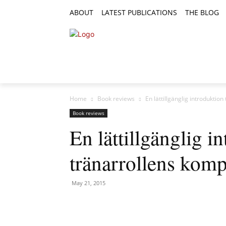
ABOUT
LATEST PUBLICATIONS
THE BLOG
RESEARCH ARTICLES
FEATURE AR
Home
Book reviews
En lättillgänglig introduktion
Book reviews
En lättillgänglig in
tränarrollens komp
May 21, 2015