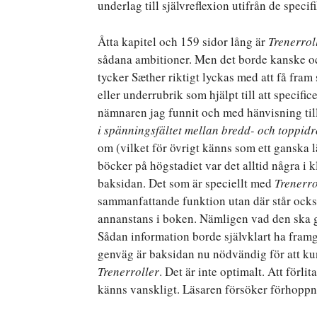
underlag till självreflexion utifrån de spec
Åtta kapitel och 159 sidor lång är
Trenerrol
sådana ambitioner. Men det borde kanske ocks
tycker Sæther riktigt lyckas med att få fram s
eller underrubrik som hjälpt till att speci
nämnaren jag funnit och med hänvisning til
i spänningsfältet mellan bredd- och toppidr
om (vilket för övrigt känns som ett ganska l
böcker på högstadiet var det alltid några i
baksidan. Det som är speciellt med
Trenerro
sammanfattande funktion utan där står ocks
annanstans i boken. Nämligen vad den ska gö
Sådan information borde självklart ha framgåt
genväg är baksidan nu nödvändig för att kunn
Trenerroller
. Det är inte optimalt. Att förli
känns vanskligt. Läsaren försöker förhoppni