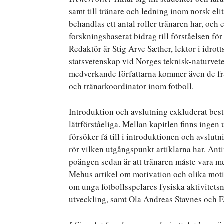
samt till tränare och ledning inom norsk eli
behandlas ett antal roller tränaren har, och 
forskningsbaserat bidrag till förståelsen för
Redaktör är Stig Arve Sæther, lektor i idrot
statsvetenskap vid Norges teknisk-naturvete
medverkande författarna kommer även de fr
och tränarkoordinator inom fotboll.
Introduktion och avslutning exkluderat best
lättförståeliga. Mellan kapitlen finns inge
försöker få till i introduktionen och avslutn
rör vilken utgångspunkt artiklarna har. Ant
poängen sedan är att tränaren måste vara me
Mehus artikel om motivation och olika moti
om unga fotbollsspelares fysiska aktivitets
utveckling, samt Ola Andreas Stavnes och E