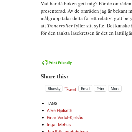
Vad har då boken gett mig? För de områden jag
presenterad. Av de områden jag är bekant me
målgrupp talar detta för ett relativt gott bet
att
Trenerroller
fyller sitt syfte. Det kanske
för den tänkta läsekretsen är det en lättillg
Share this:
Tweet
Bluesky
Email
Print
More
TAGS
Arve Hjelseth
Einar Vedul-Kjelsås
Ingar Mehus
Jan Erik Ingebrigtsen