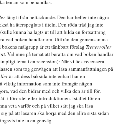
ifika teman som behandlas.
ler
långt ifrån heltäckande. Den har heller inte några
å ha återspeglats i titeln. Den röda tråd jag inte
kulle kunna ha lagts ut till att bilda en fortsättning
ficera vad boken handlar om. Utifrån den gemensamma
l bokens målgrupp är ett tänkbart förslag
Trenerroller
ott
. Väl inne på temat att berätta om vad boken handlar
ämpligt tema i en recension): När vi fick recensera
 klassen som tog genvägen att läsa sammanfattningen på
ller
är att dess baksida inte enbart har en
å viktig information som inte framgår någon
ra, vad den bidrar med och vilka den är till för.
t i förordet eller introduktionen. Istället för en
a veta varför och på vilket sätt jag ska läsa
ta sig på att läsaren ska börja med den allra sista sidan
ngsvis inte ta en genväg.