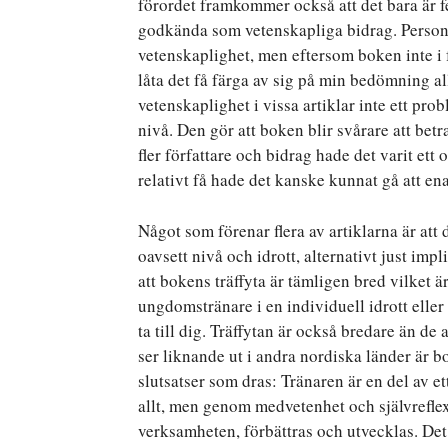
förordet framkommer också att det bara är f
godkända som vetenskapliga bidrag. Personl
vetenskaplighet, men eftersom boken inte i fö
låta det få färga av sig på min bedömning al
vetenskaplighet i vissa artiklar inte ett prob
nivå. Den gör att boken blir svårare att be
fler författare och bidrag hade det varit ett 
relativt få hade det kanske kunnat gå att e
Något som förenar flera av artiklarna är att
oavsett nivå och idrott, alternativt just imp
att bokens träffyta är tämligen bred vilket är
ungdomstränare i en individuell idrott eller
ta till dig. Träffytan är också bredare än de
ser liknande ut i andra nordiska länder är 
slutsatser som dras: Tränaren är en del av e
allt, men genom medvetenhet och självrefle
verksamheten, förbättras och utvecklas. De