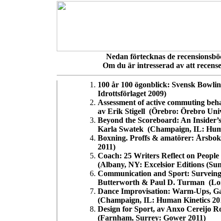
Nedan förtecknas de recensionsböc
Om du är intresserad av att recense
100 år 100 ögonblick: Svensk Bowlin
Idrottsförlaget 2009)
Assessment of active commuting beha
av Erik Stigell (Örebro: Örebro Univ
Beyond the Scoreboard: An Insider’s
Karla Swatek (Champaign, IL: Huma
Boxning. Proffs & amatörer: Årsbok 
2011)
Coach: 25 Writers Reflect on Peopl
(Albany, NY: Excelsior Editions (Sun
Communication and Sport: Surveing t
Butterworth & Paul D. Turman (Lon
Dance Improvisation: Warm-Ups, Ga
(Champaign, IL: Human Kinetics 20
Design for Sport, av Anxo Cereijo 
(Farnham, Surrey: Gower 2011)