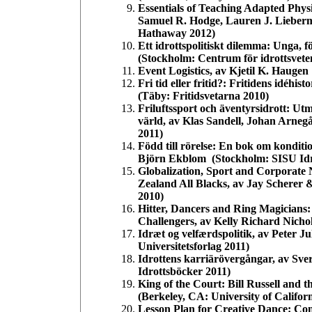
Essentials of Teaching Adapted Physi
Samuel R. Hodge, Lauren J. Lieber
Hathaway 2012)
Ett idrottspolitiskt dilemma: Unga,
(Stockholm: Centrum för idrottsvete
Event Logistics, av Kjetil K. Hauge
Fri tid eller fritid?: Fritidens idéhi
(Täby: Fritidsvetarna 2010)
Friluftssport och äventyrsidrott: Utm
värld, av Klas Sandell, Johan Arneg
2011)
Född till rörelse: En bok om kondit
Björn Ekblom (Stockholm: SISU Idr
Globalization, Sport and Corporate
Zealand All Blacks, av Jay Scherer
2010)
Hitter, Dancers and Ring Magicians:
Challengers, av Kelly Richard Nicho
Idræt og velfærdspolitik, av Peter J
Universitetsforlag 2011)
Idrottens karriärövergångar, av Sv
Idrottsböcker 2011)
King of the Court: Bill Russell and
(Berkeley, CA: University of Califor
Lesson Plan for Creative Dance: Conn