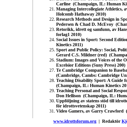
Carline (Champaign, IL: Human Kin
Managing Intercollegiate Athletics, 
Holcomb Hathaway 2010)
Research Methods and Design in Sp
Pedersen & Chad D. McEvoy (Champ
Retorikk, idrett og samfunn, av Han
forlag1 2010)
Social Issues in Sport: Second Edi
Kinetics 2011)
Sport and Public Policy: Social, Pol
Gerard C.S. Mildner (red) (Champai
Stadium: Images and Voices of the O
Excelsior Editions (Suny Press) 200)
Te Cambridge Companion to Basebal
(Cambridge, Cambs: Cambridge Univ
Teaching Disability Sport: A Guide 
(Champaign, IL: Human Kinetics 20
Teaching Personal and Social Respons
Don Hellison (Champaign, IL: Huma
Uppföljning av statens stöd till id
för idrottsvetenskap 2011)
Video Gamers, av Garry Crawford (
www.idrottsforum.org
| Redaktör
Kj