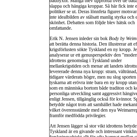
badbyxor. Många blev upprörda över de båd
slappa och hängiga kroppar. Så här fick inte 
politiker se ut. Deras lönnfeta figurer motsva
inte idealbilden av stålsatt manlig styrka och e
skönhet. Debatten som följde blev hätsk och
omfattande.
Erik N. Jensen inleder sin bok
Body by Wei
att berätta denna historia. Den illustrerar att ef
krigsförlusten sökte Tyskland en ny kropp. J
analyserar ur ett genusperspektiv den ”mode
idrottens genomslag i Tyskland under
mellankrigstiden och menar att landets idrotts
levererade denna nya kropp: stram, vältränad,
tidigare värderats högre, men nu slog sporten 
tyskarna att erövra inte bara en ny kropp uta
som en människa bortom både traditon och kon
personliga utveckling samt aggressivt hängiven
enligt Jensen, tillgänglig också för kvinnor.
betydde något trots att samhället hade mekanis
vilket överensstämde med den nya Weimarrepub
framför medfödda privilegier.
Att Jensen lägger så stor vikt idrottens betyd
Tyskland är en givande och intressant vinkli
forskningsobjekt allt för ofta hamnat mellan st