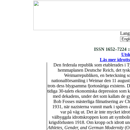
Langu
ISSN 1652–7224 ::
Utsk
Läs mer idrotts
Den federala republik som etablerades i T
hemmaplanen Deutsche Reich, det tyska 
Weimarrepubliken, en beteckning som
nationalförsamling i Weimar den 11 august
trots dess blygsamma fjortonåriga existens. De
tidiga 30-talets ekonomiska depression som ki
med dekadens, under det som kallats de gy
Bob Fosses mästerliga filmatisering av Ch
1931, när nazisterna vunnit mark i spåren 
var på väg ut. Det är inte mycket idro
välbyggda idrottskroppen kom att symbolise
krigsförlusten 1918. Om kropp och idrott un
Athletes, Gender, and German Modernity
(Ox