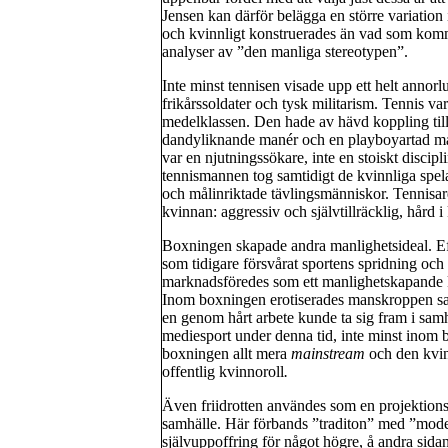
Jensen kan därför belägga en större variation 
och kvinnligt konstruerades än vad som komm
analyser av ”den manliga stereotypen”.
Inte minst tennisen visade upp ett helt anno
frikårssoldater och tysk militarism. Tennis va
medelklassen. Den hade av hävd koppling till
dandyliknande manér och en playboyartad man
var en njutningssökare, inte en stoiskt disci
tennismannen tog samtidigt de kvinnliga spel
och målinriktade tävlingsmänniskor. Tennisar
kvinnan: aggressiv och självtillräcklig, hård 
Boxningen skapade andra manlighetsideal. Efte
som tidigare försvårat sportens spridning oc
marknadsföredes som ett manlighetskapande ko
Inom boxningen erotiserades manskroppen sam
en genom hårt arbete kunde ta sig fram i samhä
mediesport under denna tid, inte minst inom 
boxningen allt mera
mainstream
och den kvin
offentlig kvinnoroll
.
Även friidrotten användes som en projektions
samhälle. Här förbands ”traditon” med ”moder
självuppoffring för något högre, å andra sidan