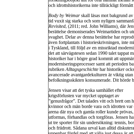
och idrottshistorikerna inte tillräckligt förmå
Body by Weimar
skall läsas mot bakgrund av
tid vuxit sig starka och som nyligen sammanfa
Revisited
, (2011; red. John Williams)
,
där Jen
berättelse demoniserades Weimartiden och ut
svaghet. Delar av denna berättelse har repro
även fortplantats i historieskrivningen, inte 
i Tyskland, till följd av en missriktad modern
det att särvägstesen sedan 1990 talet tappat
historiker har i högre grad kommit att uppmä
moderniseringsprocesser samt att perioden ba
rubriken
Alltagsgeschichte
har historiker ocks
avancerade avantgardekulturen är viktig utan
befolkningsskikten konsumerade. Dit hörde b
Jensen visar att det tyska samhället efter
krigsförlusten var mycket upptaget av
”genusfrågor”. Det talades vitt och brett om 
kvinnor och män borde vara och idrotten var
arena där nya och gamla roller kunde prövas,
utformas, förhandlas och torgföras. Jensen har
ut tre sporter för sin undersökning: tennis, b
och friidrott. Sådana urval kan alltid diskuter
uppenbar fördel med att välja just dessa är at