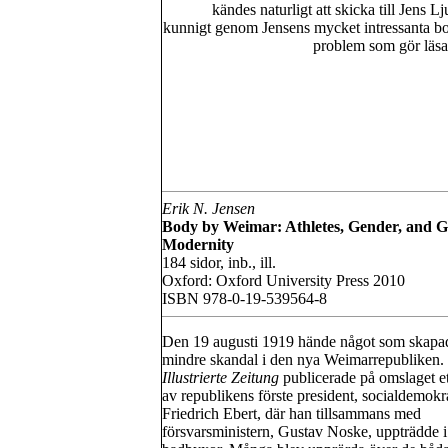
kändes naturligt att skicka till Jens 
kunnigt genom Jensens mycket intressanta b
problem som gör läsa
Erik N. Jensen
Body by Weimar: Athletes, Gender, and 
Modernity
184 sidor, inb., ill.
Oxford: Oxford University Press 2010
ISBN 978-0-19-539564-8
Den 19 augusti 1919 hände något som skapa
mindre skandal i den nya Weimarrepubliken.
Illustrierte Zeitung
publicerade på omslaget et
av republikens förste president, socialdemokr
Friedrich Ebert, där han tillsammans med
försvarsministern, Gustav Noske, uppträdde i