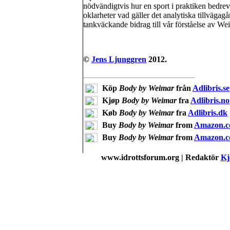
nödvändigtvis hur en sport i praktiken bedre
oklarheter vad gäller det analytiska tillväga
tankväckande bidrag till vår förståelse av Wei
©
Jens Ljunggren
2012.
Köp
Body by Weimar
från
Adlibris.se
Kjøp
Body by Weimar
fra
Adlibris.no
Køb
Body by Weimar
fra
Adlibris.dk
Buy
Body by Weimar
from
Amazon.c
Buy
Body by Weimar
from
Amazon.
www.idrottsforum.org | Redaktör
Kj