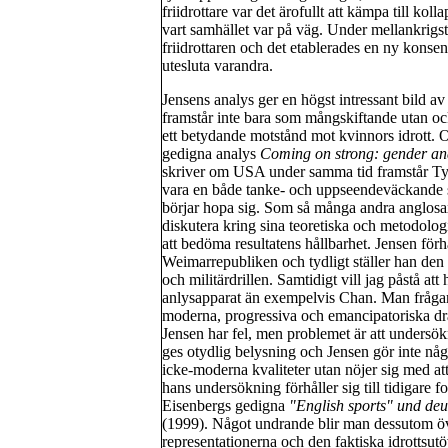
friidrottare var det ärofullt att kämpa till ko
vart samhället var på väg. Under mellankrigs
friidrottaren och det etablerades en ny konse
utesluta varandra.
Jensens analys ger en högst intressant bild av
framstår inte bara som mångskiftande utan ocks
ett betydande motstånd mot kvinnors idrott.
gedigna analys
Coming on strong: gender and
skriver om USA under samma tid framstår Tys
vara en både tanke- och uppseendeväckande sl
börjar hopa sig. Som så många andra anglosaxi
diskutera kring sina teoretiska och metodologi
att bedöma resultatens hållbarhet. Jensen förhå
Weimarrepubliken och tydligt ställer han den 
och militärdrillen. Samtidigt vill jag påstå at
anlysapparat än exempelvis Chan. Man frågar
moderna, progressiva och emancipatoriska drag
Jensen har fel, men problemet är att undersökn
ges otydlig belysning och Jensen gör inte nå
icke-moderna kvaliteter utan nöjer sig med a
hans undersökning förhåller sig till tidigare f
Eisenbergs gedigna
"English sports" und deu
(1999). Något undrande blir man dessutom öv
representationerna och den faktiska idrottsut