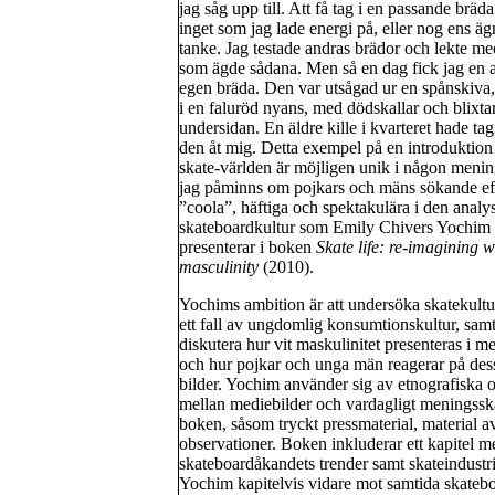
jag såg upp till. Att få tag i en passande bräda
inget som jag lade energi på, eller nog ens ä
tanke. Jag testade andras brädor och lekte me
som ägde sådana. Men så en dag fick jag en a
egen bräda. Den var utsågad ur en spånskiva
i en faluröd nyans, med dödskallar och blixta
undersidan. En äldre kille i kvarteret hade tag
den åt mig. Detta exempel på en introduktion t
skate-världen är möjligen unik i någon meni
jag påminns om pojkars och mäns sökande eft
”coola”, häftiga och spektakulära i den analy
skateboardkultur som Emily Chivers Yochim
presenterar i boken
Skate life: re-imagining w
masculinity
(2010).
Yochims ambition är att undersöka skatekult
ett fall av ungdomlig konsumtionskultur, samt
diskutera hur vit maskulinitet presenteras i m
och hur pojkar och unga män reagerar på des
bilder. Yochim använder sig av etnografiska o
mellan mediebilder och vardagligt meningssk
boken, såsom tryckt pressmaterial, material a
observationer. Boken inkluderar ett kapitel med
skateboardåkandets trender samt skateindustrin
Yochim kapitelvis vidare mot samtida skateb