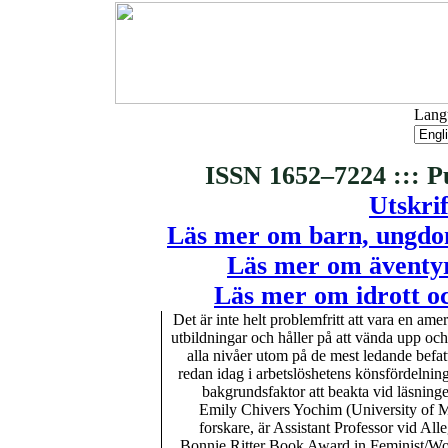
Langu
ISSN 1652–7224 ::: P
Utskrif
Läs mer om barn, ungdom
Läs mer om äventyr
Läs mer om idrott o
Det är inte helt problemfritt att vara en am
utbildningar och håller på att vända upp o
alla nivåer utom på de mest ledande befat
redan idag i arbetslöshetens könsfördelning
bakgrundsfaktor att beakta vid läsnin
Emily Chivers Yochim (University of M
forskare, är Assistant Professor vid Al
Bonnie Ritter Book Award in Feminist/W