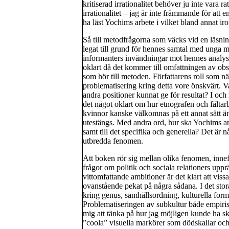
kritiserad irrationalitet behöver ju inte vara 
irrationalitet – jag är inte främmande för att 
ha läst Yochims arbete i vilket bland annat ir
Så till metodfrågorna som väcks vid en läsni
legat till grund för hennes samtal med unga 
informanters invändningar mot hennes analys på
oklart då det kommer till omfattningen av ob
som hör till metoden. Författarens roll som n
problematisering kring detta vore önskvärt. Va
andra positioner kunnat ge för resultat? I och 
det något oklart om hur etnografen och fältarb
kvinnor kanske välkomnas på ett annat sätt än 
utestängs. Med andra ord, hur ska Yochims anal
samt till det specifika och generella? Det är
utbredda fenomen.
Att boken rör sig mellan olika fenomen, innef
frågor om politik och sociala relationers upp
vittomfattande ambitioner är det klart att viss
ovanstående pekat på några sådana. I det stora
kring genus, samhällsordning, kulturella for
Problematiseringen av subkultur både empirisk
mig att tänka på hur jag möjligen kunde ha sk
”coola” visuella markörer som dödskallar och 