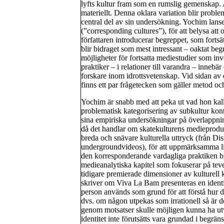
lyfts kultur fram som en rumslig gemenskap. 
materiellt. Denna oklara variation blir problem
central del av sin undersökning. Yochim lanse
(”corresponding cultures”), för att belysa at
författaren introducerar begreppet, som forts
blir bidraget som mest intressant – oaktat be
möjligheter för fortsatta mediestudier som inv
praktiker – i relationer till varandra – inneb
forskare inom idrottsvetenskap. Vid sidan av d
finns ett par frågetecken som gäller metod o
Yochim är snabb med att peka ut vad hon kalla
problematisk kategorisering av subkultur kont
sina empiriska undersökningar på överlappnin
då det handlar om skatekulturens medieproduk
breda och snävare kulturella uttryck (från Di
undergroundvideos), för att uppmärksamma lik
den korresponderande vardagliga praktiken b
medieanalytiska kapitel som fokuserar på tev
tidigare premierade dimensioner av kulturell
skriver om Viva La Bam presenteras en identi
person används som grund för att förstå hur den
dvs. om någon utpekas som irrationell så är de
genom motsatser skulle möjligen kunna ha ut
identitet inte förutsätts vara grundad i begrän