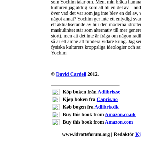
som Yochim talar om. Men, min bräda hamnad
kulturen jag aldrig kom att bli en del av – an
över vad det var som jag inte blev en del av, va
något annat? Yochim ger inte ett entydigt sva
ett aktualiserande av hur den moderna idrotten
maskulinitet står som alternativ till mer gene
stort), men att det inte är fråga om någon rad
så är ett ämne att fundera vidare kring. Jag se
fysiska kulturers kroppsliga ideologier och
Yochim.
©
David Cardell
2012.
Köp boken från
Adlibris.se
Kjøp boken fra
Capris.no
Køb bogen fra
Adlibris.dk
Buy this book from
Amazon.co.uk
Buy this book from
Amazon.com
www.idrottsforum.org | Redaktör
Kj