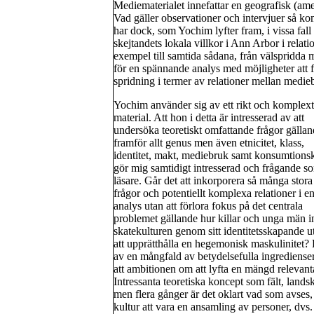
Mediematerialet innefattar en geografisk (a
Vad gäller observationer och intervjuer så k
har dock, som Yochim lyfter fram, i vissa fall 
skejtandets lokala villkor i Ann Arbor i relatio
exempel till samtida sådana, från välspridda m
för en spännande analys med möjligheter att f
spridning i termer av relationer mellan medieb
Yochim använder sig av ett rikt och komplext
material. Att hon i detta är intresserad av att
undersöka teoretiskt omfattande frågor gälla
framför allt genus men även etnicitet, klass,
identitet, makt, mediebruk samt konsumtionsk
gör mig samtidigt intresserad och frågande s
läsare. Går det att inkorporera så många stora
frågor och potentiellt komplexa relationer i e
analys utan att förlora fokus på det centrala
problemet gällande hur killar och unga män 
skatekulturen genom sitt identitetsskapande 
att upprätthålla en hegemonisk maskulinitet? 
av en mångfald av betydelsefulla ingredienser i
att ambitionen om att lyfta en mängd relevanta t
Intressanta teoretiska koncept som fält, landsk
men flera gånger är det oklart vad som avses, 
kultur att vara en ansamling av personer, dvs.