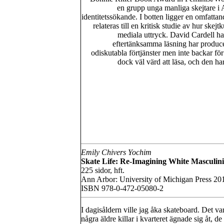
en grupp unga manliga skejtare i 
identitetssökande. I botten ligger en omfatta
relateras till en kritisk studie av hur skej
mediala uttryck. David Cardell ha
eftertänksamma läsning har produce
odiskutabla förtjänster men inte backar fö
dock väl värd att läsa, och den ha
Emily Chivers Yochim
Skate Life: Re-Imagining White Masculini
225 sidor, hft.
Ann Arbor: University of Michigan Press 20
ISBN 978-0-472-05080-2
I dagisåldern ville jag åka skateboard. Det va
några äldre killar i kvarteret ägnade sig åt, d