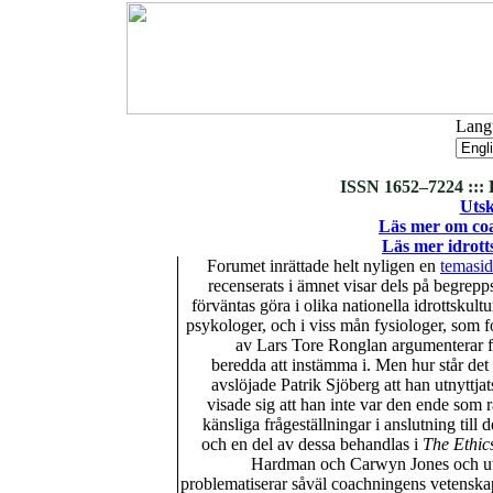
Langu
ISSN 1652–7224 ::: 
Utsk
Läs mer om coa
Läs mer idrotts
Forumet inrättade helt nyligen en
temasi
recenserats i ämnet visar dels på begrepp
förväntas göra i olika nationella idrottskultu
psykologer, och i viss mån fysiologer, som 
av Lars Tore Ronglan argumenterar för 
beredda att instämma i. Men hur står det
avslöjade Patrik Sjöberg att han utnyttja
visade sig att han inte var den ende som r
känsliga frågeställningar i anslutning till
och en del av dessa behandlas i
The Ethic
Hardman och Carwyn Jones och utg
problematiserar såväl coachningens vetenskap