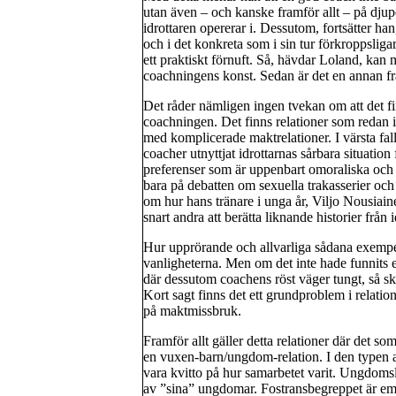
utan även – och kanske framför allt – på djup
idrottaren opererar i. Dessutom, fortsätter han
och i det konkreta som i sin tur förkroppsliga
ett praktiskt förnuft. Så, hävdar Loland, kan
coachningens konst. Sedan är det en annan fråg
Det råder nämligen ingen tvekan om att det 
coachningen. Det finns relationer som redan i
med komplicerade maktrelationer. I värsta fal
coacher utnyttjat idrottarnas sårbara situation f
preferenser som är uppenbart omoraliska och
bara på debatten om sexuella trakasserier och
om hur hans tränare i unga år, Viljo Nousiain
snart andra att berätta liknande historier från 
Hur upprörande och allvarliga sådana exempel än
vanligheterna. Men om det inte hade funnits e
där dessutom coachens röst väger tungt, så sku
Kort sagt finns det ett grundproblem i relati
på maktmissbruk.
Framför allt gäller detta relationer där det s
en vuxen-barn/ungdom-relation. I den typen av
vara kvitto på hur samarbetet varit. Ungdomsl
av ”sina” ungdomar. Fostransbegreppet är emel