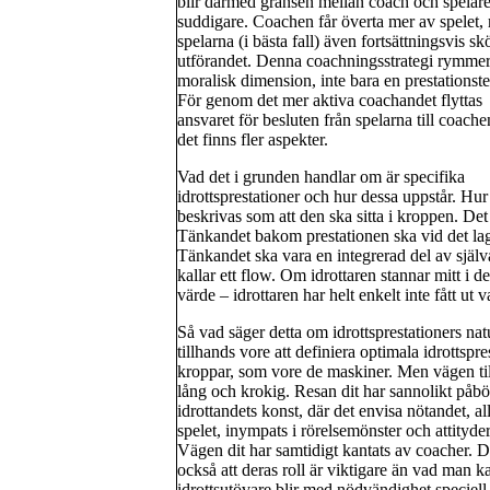
blir därmed gränsen mellan coach och spelare 
suddigare. Coachen får överta mer av spelet
spelarna (i bästa fall) även fortsättningsvis sk
utförandet. Denna coachningsstrategi rymme
moralisk dimension, inte bara en prestationst
För genom det mer aktiva coachandet flyttas
ansvaret för besluten från spelarna till coach
det finns fler aspekter.
Vad det i grunden handlar om är specifika
idrottsprestationer och hur dessa uppstår. Hur
beskrivas som att den ska sitta i kroppen. Det 
Tänkandet bakom prestationen ska vid det lage
Tänkandet ska vara en integrerad del av själva 
kallar ett flow. Om idrottaren stannar mitt i de
värde – idrottaren har helt enkelt inte fått ut
Så vad säger detta om idrottsprestationers nat
tillhands vore att definiera optimala idrotts
kroppar, som vore de maskiner. Men vägen til
lång och krokig. Resan dit har sannolikt påbör
idrottandets konst, där det envisa nötandet, al
spelet, inympats i rörelsemönster och attityder
Vägen dit har samtidigt kantats av coacher. 
också att deras roll är viktigare än vad man k
idrottsutövare blir med nödvändighet speciell. 