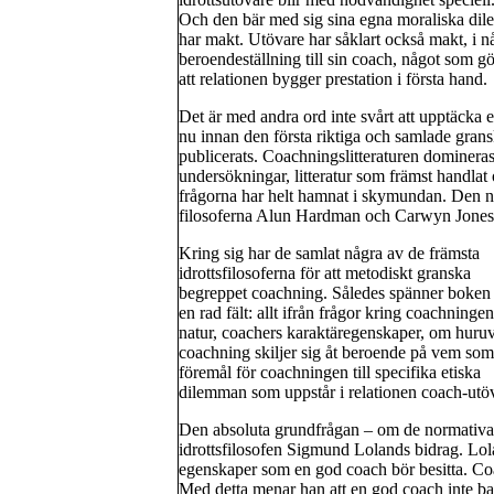
Och den bär med sig sina egna moraliska dile
har makt. Utövare har såklart också makt, i 
beroendeställning till sin coach, något som gör
att relationen bygger prestation i första hand.
Det är med andra ord inte svårt att upptäcka 
nu innan den första riktiga och samlade gran
publicerats. Coachningslitteraturen domineras
undersökningar, litteratur som främst handlat
frågorna har helt hamnat i skymundan. Den
filosoferna Alun Hardman och Carwyn Jones so
Kring sig har de samlat några av de främsta
idrottsfilosoferna för att metodiskt granska
begreppet coachning. Således spänner boken
en rad fält: allt ifrån frågor kring coachninge
natur, coachers karaktäregenskaper, om huru
coachning skiljer sig åt beroende på vem som
föremål för coachningen till specifika etiska
dilemman som uppstår i relationen coach-utö
Den absoluta grundfrågan – om de normativa m
idrottsfilosofen Sigmund Lolands bidrag. Lola
egenskaper som en god coach bör besitta. Coa
Med detta menar han att en god coach inte ba