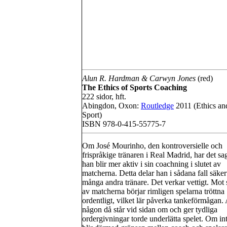
Alun R. Hardman & Carwyn Jones
(red)
The Ethics of Sports Coaching
222 sidor, hft.
Abingdon, Oxon:
Routledge
2011 (Ethics an
Sport)
ISBN 978-0-415-55775-7
Om José Mourinho, den kontroversielle och
frispråkige tränaren i Real Madrid, har det sag
han blir mer aktiv i sin coachning i slutet av
matcherna. Detta delar han i sådana fall säke
många andra tränare. Det verkar vettigt. Mot s
av matcherna börjar rimligen spelarna tröttna
ordentligt, vilket lär påverka tankeförmågan. 
någon då står vid sidan om och ger tydliga
ordergivningar torde underlätta spelet. Om int