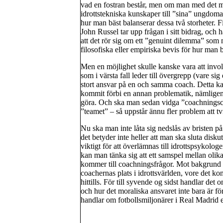
vad en fostran består, men om man med det m
idrottstekniska kunskaper till ”sina” ungdomar
hur man bäst balanserar dessa två storheter. F
John Russel tar upp frågan i sitt bidrag, och 
att det rör sig om ett ”genuint dilemma” som m
filosofiska eller empiriska bevis för hur man b
Men en möjlighet skulle kanske vara att involv
som i värsta fall leder till övergrepp (vare sig 
stort ansvar på en och samma coach. Detta kan
kommit förbi en annan problematik, nämligen
göra. Och ska man sedan vidga ”coachningscirk
”teamet” – så uppstår ännu fler problem att tv
Nu ska man inte låta sig nedslås av bristen på
det betyder inte heller att man ska sluta disk
viktigt för att överlämnas till idrottspsykologer
kan man tänka sig att ett samspel mellan olika
kommer till coachningsfrågor. Mot bakgrund a
coachernas plats i idrottsvärlden, vore det ko
hittills. För till syvende og sidst handlar det 
och hur det moraliska ansvaret inte bara är fö
handlar om fotbollsmiljonärer i Real Madrid el