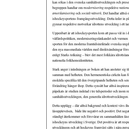
kan sökas i den svenska samhällsutvecklingen och presen
begreppen handlar om
modernisering
respektive
natione
amerikanisering
och
socialt nätverk
. Det handlar alltså 
ishockeysportens framgångsutveckling. Detta leder in på 
gynnar respektive motverkar idrottens utveckling i ett l
Uppenbart är att ishockeysporten kom att passa väl in i 
välfärdspolitiken, moderniseringstänkandet och vurmen 
sporten för den moderna framtidsinriktade svenska ung
den nya massmediala världen med direktsändningar först i
enligt Starks tolkning – blev det mest folkkära idrottsl
nationella folkhemsidentiteten.
Stark anger i inledningen av boken att han ansluter sig t
samman med helheten. Den hermeneutiska cirkeln kan för
enskilda specifika till den övergripande helheten och sen 
förändring hänger ihop. Detta synsätt har alltså inspire
påpekats är studien indelad i tre tidsperioder och inom r
samhällsutvecklingen, den generella idrottsutvecklingen
Detta upplägg – där alltså bakgrund och kontext vävs ih
läsupplevelsen, både lite negativt och positivt. Det neg
ständigt återkommer och försvårar en sammanhållen läs
ishockeyns utveckling i Sverige. Det positiva är att resp
utvecklingen och att hockeyns framväxt sätts i nära persp