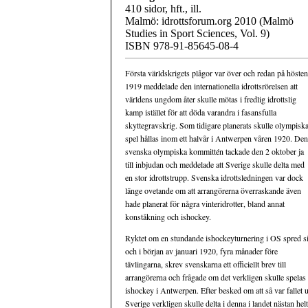
410 sidor, hft., ill.
Malmö: idrottsforum.org 2010 (Malmö
Studies in Sport Sciences, Vol. 9)
ISBN 978-91-85645-08-4
Första världskrigets plågor var över och redan på hösten
1919 meddelade den internationella idrottsrörelsen att
världens ungdom åter skulle mötas i fredlig idrottslig
kamp istället för att döda varandra i fasansfulla
skyttegravskrig. Som tidigare planerats skulle olympisk
spel hållas inom ett halvår i Antwerpen våren 1920. Den
svenska olympiska kommittén tackade den 2 oktober ja
till inbjudan och meddelade att Sverige skulle delta med
en stor idrottstrupp. Svenska idrottsledningen var dock
länge ovetande om att arrangörerna överraskande även
hade planerat för några vinteridrotter, bland annat
konståkning och ishockey.
Ryktet om en stundande ishockeyturnering i OS spred s
och i början av januari 1920, fyra månader före
tävlingarna, skrev svenskarna ett officiellt brev till
arrangörerna och frågade om det verkligen skulle spelas
ishockey i Antwerpen. Efter besked om att så var fallet 
Sverige verkligen skulle delta i denna i landet nästan he