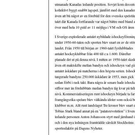
utmanade Kanadas ledande position. Sovjet kom dessuto
kollektivt byggt snabbt lagspel, jämfört med den kanaden
även att bli något av en förebild för den svenska spels
talet där Kanada fortfarande var något bättre med bland
över med hela 10 guld av 11 möjliga i VM och OS åren
I Sverige exploderade antalet nybildade ishockeyförenin
under 1950-60-talen och sporten blev snart en av de stör
landet. Från 1950 till början av 1960-talet fyrdubblades
antalet hockeyklubbar från 400 till c:a 1.600. Därefter
planade det ut på denna nivå. I mitten av 1950-talet sked
även ett maktskifte mellan bandyn och ishockeyn vad gä
antalet åskådare på matcherna i den högsta serien. Ishoc
tangerade bandyns 250.000 åskådare år 1953, men gick
sedan förbi i rask takt. Bara några år senare hade ishoc
siffror mer än fördubblats medan bandyn låg kvar på tid
nivå. Kommersialiseringen runt ishockeyn började ta far
framgångsrika spelare blev välkända idoler som också 
klubbor m.m. Allt runt landslaget Tre kronor blev snart 
Tobias Stark bland annat på en ”palatsrevolution” i Sven
ledande personen Anton Johansson styrt med järnhand i e
och i den nya ledningen framträdde särskilt Stockholms
sportredaktör på Dagens Nyheter.