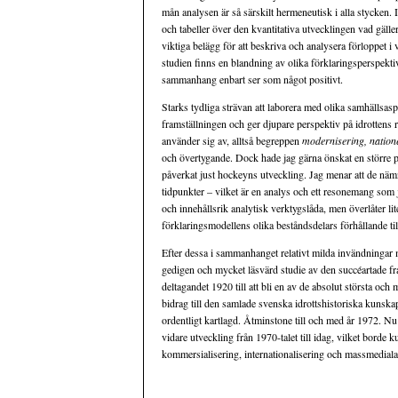
mån analysen är så särskilt hermeneutisk i alla stycken.
och tabeller över den kvantitativa utvecklingen vad gäl
viktiga belägg för att beskriva och analysera förloppet i v
studien finns en blandning av olika förklaringsperspektiv
sammanhang enbart ser som något positivt.
Starks tydliga strävan att laborera med olika samhällsasp
framställningen och ger djupare perspektiv på idrottens 
använder sig av, alltså begreppen
modernisering, nationel
och övertygande. Dock hade jag gärna önskat en större 
påverkat just hockeyns utveckling. Jag menar att de nämn
tidpunkter – vilket är en analys och ett resonemang som 
och innehållsrik analytisk verktygslåda, men överlåter lit
förklaringsmodellens olika beståndsdelars förhållande til
Efter dessa i sammanhanget relativt milda invändningar 
gedigen och mycket läsvärd studie av den succéartade fr
deltagandet 1920 till att bli en av de absolut största och 
bidrag till den samlade svenska idrottshistoriska kunska
ordentligt kartlagd. Åtminstone till och med år 1972. Nu
vidare utveckling från 1970-talet till idag, vilket borde 
kommersialisering, internationalisering och massmediala 