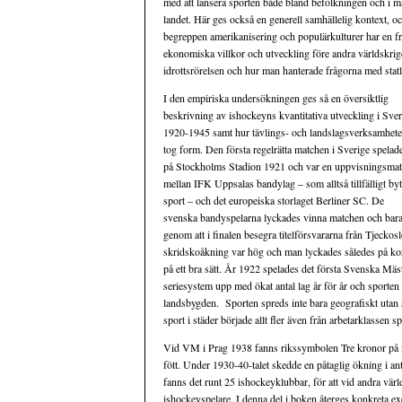
med att lansera sporten både bland befolkningen och i ma
landet. Här ges också en generell samhällelig kontext, o
begreppen amerikanisering och populärkulturer har en fra
ekonomiska villkor och utveckling före andra världskrig
idrottsrörelsen och hur man hanterade frågorna med statl
I den empiriska undersökningen ges så en översiktlig
beskrivning av ishockeyns kvantitativa utveckling i Sver
1920-1945 samt hur tävlings- och landslagsverksamhet
tog form. Den första regelrätta matchen i Sverige spelad
på Stockholms Stadion 1921 och var en uppvisningsma
mellan IFK Uppsalas bandylag – som alltså tillfälligt byt
sport – och det europeiska storlaget Berliner SC. De
svenska bandyspelarna lyckades vinna matchen och bara
genom att i finalen besegra titelförsvararna från Tjecko
skridskoåkning var hög och man lyckades således på kor
på ett bra sätt. År 1922 spelades det första Svenska Mäs
seriesystem upp med ökat antal lag år för år och sporten
landsbygden. Sporten spreds inte bara geografiskt utan ä
sport i städer började allt fler även från arbetarklassen 
Vid VM i Prag 1938 fanns rikssymbolen Tre kronor på m
fött. Under 1930-40-talet skedde en påtaglig ökning i an
fanns det runt 25 ishockeyklubbar, för att vid andra vär
ishockeyspelare. I denna del i boken återges konkreta exe