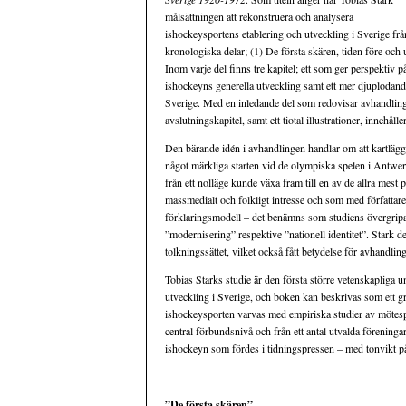
målsättningen att rekonstruera och analysera
ishockeysportens etablering och utveckling i Sverige från
kronologiska delar; (1) De första skären, tiden före o
Inom varje del finns tre kapitel; ett som ger perspektiv p
ishockeyns generella utveckling samt ett mer djuplodand
Sverige. Med en inledande del som redovisar avhandling
avslutningskapitel, samt ett tiotal illustrationer, innehåll
Den bärande idén i avhandlingen handlar om att kartlägg
något märkliga starten vid de olympiska spelen i Antwe
från ett nolläge kunde växa fram till en av de allra mest 
massmedialt och folkligt intresse och som med författare
förklaringsmodell – det benämns som studiens övergripa
”modernisering” respektive ”nationell identitet”. Stark d
tolkningssättet, vilket också fått betydelse för avhandli
Tobias Starks studie är den första större vetenskapliga 
utveckling i Sverige, och boken kan beskrivas som ett g
ishockeysporten varvas med empiriska studier av mötespr
central förbundsnivå och från ett antal utvalda föreninga
ishockeyn som fördes i tidningspressen – med tonvikt p
”De första skären”