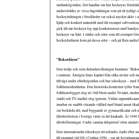
mellankrigstiden. Det handlar om hur hockeyns företräd
understöddes av vissa dagstidningar som på ett tydligt 
hockeyledningen i Stockholm var också mycket aktiv i at
hjälp och konkret materiellt med till exempel subventioner
gick till när hockeyn tog upp konkurrensen med bandyn
hockeyn var hårt. I städer och orter som till exempel G
hockeykulturen kom på dessa orter – och på flera andra hå
”Rekordåren”
Den tredje och sista delundersökningen benämns ”Rekord
i centrum. Återigen finns kapitel från olika nivåer och
tillväga under efterkrigstiden och hur ishockeyn – med T
folkhemsidentiteten. Den historiska kontexten lyfter fr
folkhemsbygget slog ut i full blom under 50-talet, mode
starkt och TV-mediet slog igenom. Vidare uppmärksamma
innebar en snabbt växande välfärd med bland annat öka
sin beskärda del, med byggande av gymnastiksalar och id
Idrottsrörelsen i Sverige växte så det knakade. År 1940 
idrottsföreningar. Under samma tidsperiod växte antalet 
Den internationella ishockeyn utvecklades starkt efter an
till exempel vid OS i Cortina 1956 – var att Sovjetunion