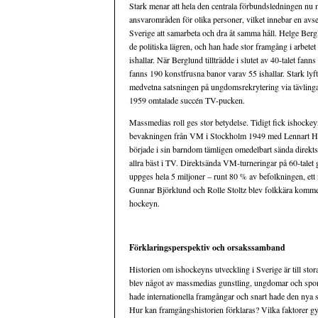
Stark menar att hela den centrala förbundsledningen nu m
ansvarområden för olika personer, vilket innebar en avse
Sverige att samarbeta och dra åt samma håll. Helge Bergl
de politiska lägren, och han hade stor framgång i arbete
ishallar. När Berglund tillträdde i slutet av 40-talet fanns
fanns 190 konstfrusna banor varav 55 ishallar. Stark lyf
medvetna satsningen på ungdomsrekrytering via tävlingar
1959 omtalade succén TV-pucken.
Massmedias roll ges stor betydelse. Tidigt fick ishocke
bevakningen från VM i Stockholm 1949 med Lennart Hyla
började i sin barndom tämligen omedelbart sända direkts
allra bäst i TV. Direktsända VM-turneringar på 60-tale
uppges hela 5 miljoner – runt 80 % av befolkningen, ett 
Gunnar Björklund och Rolle Stoltz blev folkkära kommentat
hockeyn.
Förklaringsperspektiv och orsakssamband
Historien om ishockeyns utveckling i Sverige är till stor
blev något av massmedias gunstling, ungdomar och spon
hade internationella framgångar och snart hade den nya s
Hur kan framgångshistorien förklaras? Vilka faktorer gyn