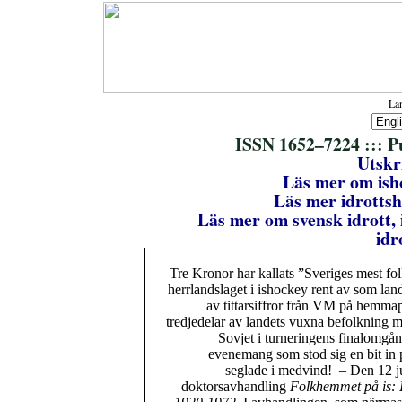
Lan
ISSN 1652–7224 ::: P
Utskri
Läs mer om ish
Läs mer idrottsh
Läs mer om svensk idrott, i
idr
Tre Kronor har kallats ”Sveriges mest fol
herrlandslaget i ishockey rent av som lan
av tittarsiffror från VM på hemmap
tredjedelar av landets vuxna befolkning 
Sovjet i turneringens finalomgån
evenemang som stod sig en bit in 
seglade i medvind! – Den 12 j
doktorsavhandling
Folkhemmet på is: I