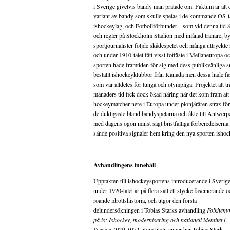
i Sverige givetvis bandy man pratade om. Faktum är att de
variant av bandy som skulle spelas i de kommande OS-tävli
ishockeylag, och Fotbollförbundet – som vid denna tid 
och regler på Stockholm Stadion med inlånad tränare, b
sportjournalister följde skådespelet och många uttryckte 
och under 1910-talet fått visst fotfäste i Mellaneuropa o
sporten hade framtiden för sig med dess publikvänliga s
beställt ishockeyklubbor från Kanada men dessa hade fas
som var alldeles för tunga och otympliga. Projektet att 
månaders tid fick dock ökad näring när det kom fram att 
hockeymatcher nere i Europa under pionjäråren strax för
de duktigaste bland bandyspelarna och åkte till Antwerpe
med dagens ögon minst sagt bristfälliga förberedelserna 
sände positiva signaler hem kring den nya sporten ishoc
Avhandlingens innehåll
Upptakten till ishockeysportens introducerande i Sverig
under 1920-talet är på flera sätt ett stycke fascinerande o
roande idrottshistoria, och utgör den första
delundersökningen i Tobias Starks avhandling
Folkhem
på is: Ishockey, modernisering och nationell identitet i
Sverige 1920-1972
. Som titeln anger har Tobias Stark