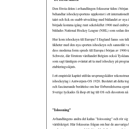
Den första delen i avhandlingen fokuserar tiden i början 
behandlar ishockeysportens uppkomst i ett internatione
talet och fick en snabb utveckling med bildandet av ny
började komma igång runt sekelskiftet 1900 med embryot 
bildades National Hockey League (NHL) som sedan dess v
Hur kom ishockeyn till Europa? I England fanns sen tid
likheter med den nya sporten ishockeyn och sannolikt v
dess moderna form spreds till Europa i början av 1900-t
Schweiz, där förutom värdlandet Belgien också Tyskla
som sagt tämligen oväntat att ta med ishockey på progr
etableringsskjuts.
I ett empiriskt kapitel utifrån ursprungskällor rekonstr
ishockeylag i Antwerpen-OS 1920. Beslutet att delta togs
och fascinerande berättelse om hur förberedelserna egent
Sverige lyckades få ihop ett lag till OS och dessutom n
”Islossning”
Avhandlingens andra del kallas ”Islossning” och rör sig
världskriget. Här fokuseras frågan om hur de ansvariga 