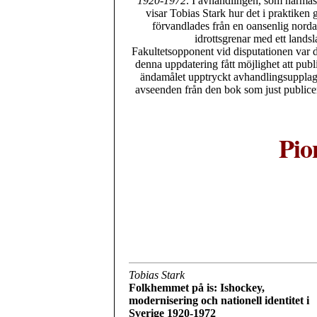
1920-1972
. I avhandlingen, som närmas
visar Tobias Stark hur det i praktiken 
förvandlades från en oansenlig nord
idrottsgrenar med ett lands
Fakultetsopponent vid disputationen var d
denna uppdatering fått möjlighet att publ
ändamålet upptryckt avhandlingsupplaga,
avseenden från den bok som just publicer
Pio
Tobias Stark
Folkhemmet på is: Ishockey,
modernisering och nationell identitet i
Sverige 1920-1972