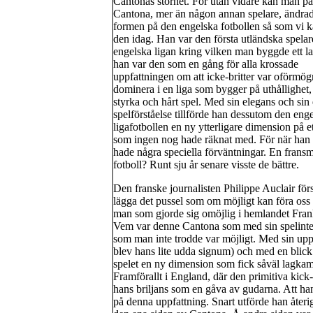
Cantonas storhet. För utan vidare kan man pås
Cantona, mer än någon annan spelare, ändra
formen på den engelska fotbollen så som vi 
den idag. Han var den första utländska spelar
engelska ligan kring vilken man byggde ett l
han var den som en gång för alla krossade
uppfattningen om att icke-britter var oförmög
dominera i en liga som bygger på uthållighet,
styrka och hårt spel. Med sin elegans och si
spelförståelse tillförde han dessutom den eng
ligafotbollen en ny ytterligare dimension på et
som ingen nog hade räknat med. För när han 
hade några speciella förväntningar. En fransm
fotboll? Runt sju år senare visste de bättre.
Den franske journalisten Philippe Auclair för
lägga det pussel som om möjligt kan föra os
man som gjorde sig omöjlig i hemlandet Frank
Vem var denne Cantona som med sin spelintel
som man inte trodde var möjligt. Med sin up
blev hans lite udda signum) och med en blick 
spelet en ny dimension som fick såväl lagkamr
Framförallt i England, där den primitiva kick
hans briljans som en gåva av gudarna. Att ha
på denna uppfattning. Snart utförde han åter