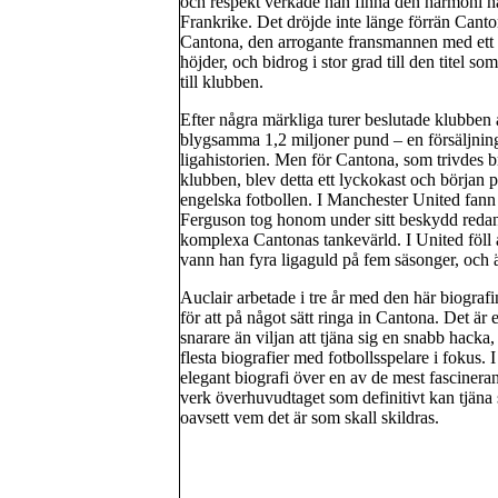
och respekt verkade han finna den harmoni han
Frankrike. Det dröjde inte länge förrän Cant
Cantona, den arrogante fransmannen med ett r
höjder, och bidrog i stor grad till den titel
till klubben.
Efter några märkliga turer beslutade klubben 
blygsamma 1,2 miljoner pund – en försäljnin
ligahistorien. Men för Cantona, som trivdes b
klubben, blev detta ett lyckokast och början p
engelska fotbollen. I Manchester United fann C
Ferguson tog honom under sitt beskydd redan f
komplexa Cantonas tankevärld. I United föll a
vann han fyra ligaguld på fem säsonger, och 
Auclair arbetade i tre år med den här biograf
för att på något sätt ringa in Cantona. Det är
snarare än viljan att tjäna sig en snabb hacka,
flesta biografier med fotbollsspelare i fokus. 
elegant biografi över en av de mest fascinera
verk överhuvudtaget som definitivt kan tjäna
oavsett vem det är som skall skildras.