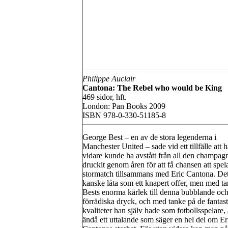
Philippe Auclair
Cantona: The Rebel who would be King
469 sidor, hft.
London: Pan Books 2009
ISBN 978-0-330-51185-8
George Best – en av de stora legenderna i
Manchester United – sade vid ett tillfälle att 
vidare kunde ha avstått från all den champag
druckit genom åren för att få chansen att spel
stormatch tillsammans med Eric Cantona. De
kanske låta som ett knapert offer, men med t
Bests enorma kärlek till denna bubblande oc
förrädiska dryck, och med tanke på de fantast
kvaliteter han själv hade som fotbollsspelare, 
ändå ett uttalande som säger en hel del om Er