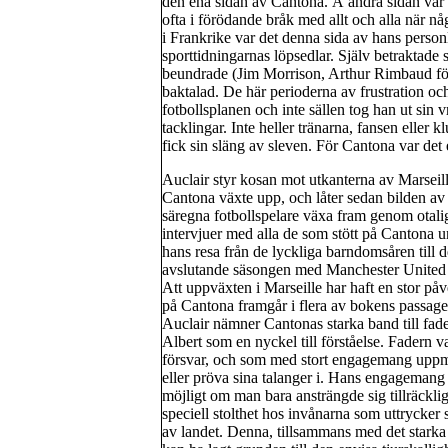
den ena sidan av Cantona. Å andra sidan var
ofta i förödande bråk med allt och alla när 
i Frankrike var det denna sida av hans person
sporttidningarnas löpsedlar. Själv betraktade 
beundrade (Jim Morrison, Arthur Rimbaud för
baktalad. De här perioderna av frustration och 
fotbollsplanen och inte sällen tog han ut sin
tacklingar. Inte heller tränarna, fansen eller 
fick sin släng av sleven. För Cantona var det 
Auclair styr kosan mot utkanterna av Marseil
Cantona växte upp, och låter sedan bilden av
säregna fotbollspelare växa fram genom otali
intervjuer med alla de som stött på Cantona 
hans resa från de lyckliga barndomsåren till 
avslutande säsongen med Manchester United
Att uppväxten i Marseille har haft en stor på
på Cantona framgår i flera av bokens passage
Auclair nämner Cantonas starka band till fad
Albert som en nyckel till förståelse. Fadern v
försvar, och som med stort engagemang uppmu
eller pröva sina talanger i. Hans engagemang 
möjligt om man bara ansträngde sig tillräcklig
speciell stolthet hos invånarna som uttrycker s
av landet. Denna, tillsammans med det starka