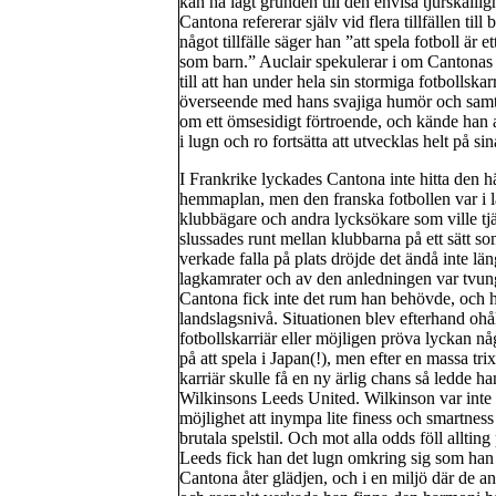
kan ha lagt grunden till den envisa tjurskall
Cantona refererar själv vid flera tillfällen til
något tillfälle säger han ”att spela fotboll är 
som barn.” Auclair spekulerar i om Cantonas k
till att han under hela sin stormiga fotbollska
överseende med hans svajiga humör och samtid
om ett ömsesidigt förtroende, och kände han
i lugn och ro fortsätta att utvecklas helt på si
I Frankrike lyckades Cantona inte hitta den hä
hemmaplan, men den franska fotbollen var i l
klubbägare och andra lycksökare som ville tjä
slussades runt mellan klubbarna på ett sätt s
verkade falla på plats dröjde det ändå inte län
lagkamrater och av den anledningen var tvun
Cantona fick inte det rum han behövde, och h
landslagsnivå. Situationen blev efterhand ohå
fotbollskarriär eller möjligen pröva lyckan n
på att spela i Japan(!), men efter en massa tr
karriär skulle få en ny ärlig chans så ledde
Wilkinsons Leeds United. Wilkinson var inte 
möjlighet att inympa lite finess och smartness
brutala spelstil. Och mot alla odds föll alltin
Leeds fick han det lugn omkring sig som han 
Cantona åter glädjen, och i en miljö där de 