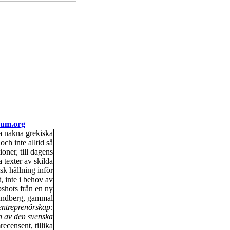
orum.org
a nakna grekiska
ch inte alltid så
oner, till dagens
 texter av skilda
isk hållning inför
, inte i behov av
shots från en ny
Lundberg, gammal
ntreprenörskap:
n av den svenska
ecensent, tillika