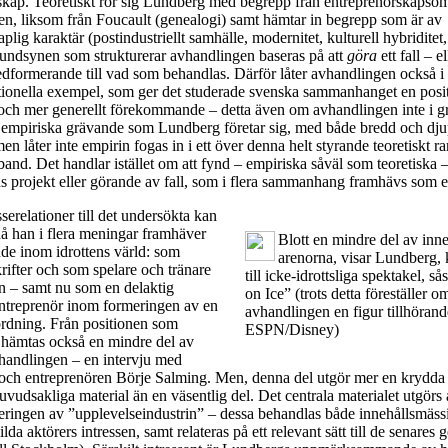
nskap. Teoretiskt rör sig Lundberg med begrepp från entreprenörskapso
en, liksom från Foucault (genealogi) samt hämtar in begrepp som är av
plig karaktär (postindustriellt samhälle, modernitet, kulturell hybridite
rundsynen som strukturerar avhandlingen baseras på att
göra
ett fall – e
formerande till vad som behandlas. Därför låter avhandlingen också i o
tionella exempel, som ger det studerade svenska sammanhanget en posi
 och mer generellt förekommande – detta även om avhandlingen inte i g
 empiriska grävande som Lundberg företar sig, med både bredd och djup
men låter inte empirin fogas in i ett över denna helt styrande teoretiskt
and. Det handlar istället om att fynd – empiriska såväl som teoretiska – 
ns projekt eller görande av fall, som i flera sammanhang framhävs som e
serelationer till det undersökta kan
 då han i flera meningar framhäver
Blott en mindre del av inne
ande inom idrottens värld: som
arenorna, visar Lundberg, 
krifter och som spelare och tränare
till icke-idrottsliga spektakel, 
 – samt nu som en delaktig
on Ice” (trots detta föreställer om
treprenör inom formeringen av en
avhandlingen en figur tillhörand
ordning. Från positionen som
ESPN/Disney)
t hämtas också en mindre del av
vhandlingen – en intervju med
och entreprenören Börje Salming. Men, denna del utgör mer en krydda t
vudsakliga material än en väsentlig del. Det centrala materialet utgörs
rmeringen av ”upplevelseindustrin” – dessa behandlas både innehållsmäs
lda aktörers intressen, samt relateras på ett relevant sätt till de senares 