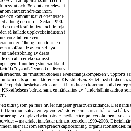
2009 valt att uppmärksamma ett i
 intressant och för samtiden relevant
ar om entreprenörskap inom
tade och kommunikativt orienterade
erhållning och idrott. Sedan 1990-
telsen med kraft initierat och främjat
den så kallade upplevelseindustrin i
an denna tid har även
erad underhållning inom idrotten
nom uppförande av en rad nya
r en undersökning av dessa
ade och alltmer ekonomiskt
angelägen. Lundberg studerar bland
lsefulla ”nyspråk” som aktualiserats
då arenorna, de ”multifunktionella evenemangskomplexen”, uppförts sa
trin formerats genom aktörer som KK-stiftelsen. Syftet med studien är
att ”empiriskt beskriva och teoretiskt introducera kommunikativt entrep
KK-stiftelsens bidrag, samt en närläsning av ”underhållningsidrott so
ri”.
ett bidrag som på flera nivåer fungerar gränsöverskridande. Det handl
t till kommunikativa entreprenörer/aktörer som hämtas från olika håll, vi
formering av upplevelseindustrier: medietexter, policydokument, vetensk
ntervjuer – materialet innefattar primärt perioden 1999-2008. Disciplinär
åden eller fält som entreprenörskapsforskning, organisationsstudier, 