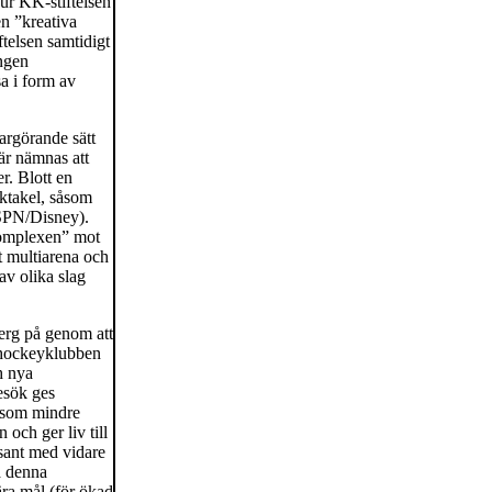
ur KK-stiftelsen
en ”kreativa
telsen samtidigt
ingen
a i form av
argörande sätt
här nämnas att
. Blott en
ektakel, såsom
 ESPN/Disney).
skomplexen” mot
t multiarena och
av olika slag
erg på genom att
r hockeyklubben
h nya
esök ges
 som mindre
 och ger liv till
ssant med vidare
å denna
ra mål (för ökad