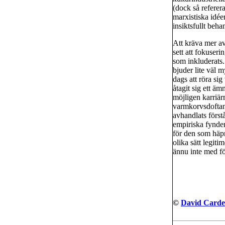
(dock så referer
marxistiska idée
insiktsfullt beh
Att kräva mer av
sett att fokuser
som inkluderats.
bjuder lite väl 
dags att röra sig
åtagit sig ett ä
möjligen karriärm
varmkorvsdoftan
avhandlats först
empiriska fynden
för den som häpn
olika sätt legi
ännu inte med fö
©
David Carde