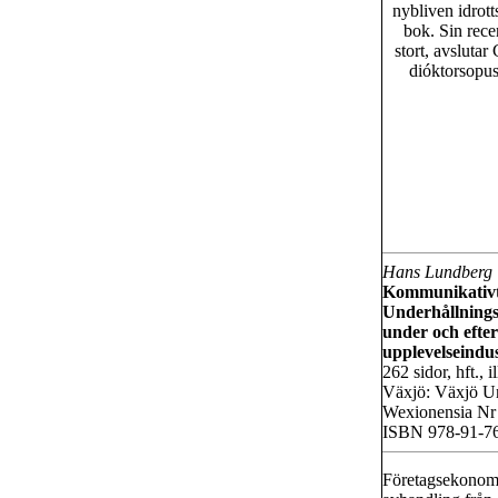
nybliven idrott
bok. Sin rece
stort, avslutar
dióktorsopus
Hans Lundberg
Kommunikativt
Underhållningsi
under och efte
upplevelseindu
262 sidor, hft., il
Växjö: Växjö Un
Wexionensia Nr
ISBN 978-91-7
Företagsekonome