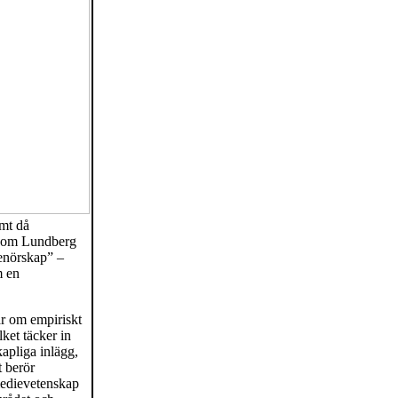
mt då
, som Lundberg
renörskap” –
m en
ar om empiriskt
lket täcker in
apliga inlägg,
t berör
medievetenskap