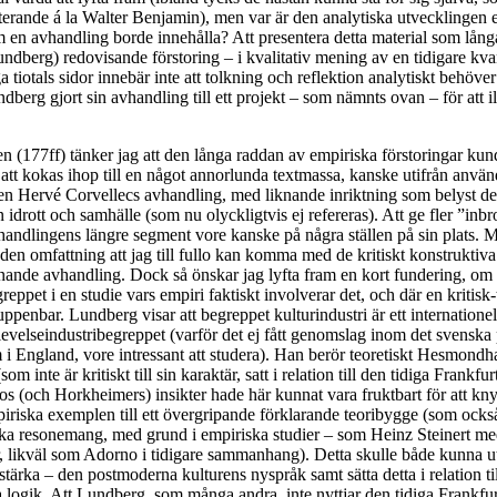
rande á la Walter Benjamin), men var är den analytiska utvecklingen e
 en avhandling borde innehålla? Att presentera detta material som lång
undberg) redovisande förstoring – i kvalitativ mening av en tidigare kvant
tiotals sidor innebär inte att tolkning och reflektion analytiskt behöve
dberg gjort sin avhandling till ett projekt – som nämnts ovan – för att il
ien (177ff) tänker jag att den långa raddan av empiriska förstoringar kun
r att kokas ihop till en något annorlunda textmassa, kanske utifrån anvä
n Hervé Corvellecs avhandling, med liknande inriktning som belyst de
 idrott och samhälle (som nu olyckligtvis ej refereras). Att ge fler ”inbr
vhandlingens längre segment vore kanske på några ställen på sin plats. Me
l den omfattning att jag till fullo kan komma med de kritiskt konstruktiv
ande avhandling. Dock så önskar jag lyfta fram en kort fundering, om
reppet i en studie vars empiri faktiskt involverar det, och där en kritisk-
ppenbar. Lundberg visar att begreppet kulturindustri är ett internationellt
evelseindustribegreppet (varför det ej fått genomslag inom det svenska p
 i England, vore intressant att studera). Han berör teoretiskt Hesmondh
som inte är kritiskt till sin karaktär, satt i relation till den tidiga Frankfu
os (och Horkheimers) insikter hade här kunnat vara fruktbart för att k
riska exemplen till ett övergripande förklarande teoribygge (som ocks
ska resonemang, med grund i empiriska studier – som Heinz Steinert me
r, likväl som Adorno i tidigare sammanhang). Detta skulle både kunna 
 stärka – den postmoderna kulturens nyspråk samt sätta detta i relation t
la logik. Att Lundberg, som många andra, inte nyttjar den tidiga Frankfur