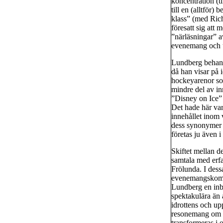
koncentration (t
till en (alltför
klass” (med Rich
föresatt sig att
”närläsningar” 
evenemang och up
Lundberg behand
då han visar på i
hockeyarenor s
mindre del av inn
”Disney on Ice” 
Det hade här var
innehållet inom 
dess synonymer t
företas ju även i
Skiftet mellan 
samtala med erfa
Frölunda. I des
evenemangskompl
Lundberg en in
spektakulära än a
idrottens och up
resonemang om d
transformeras i 