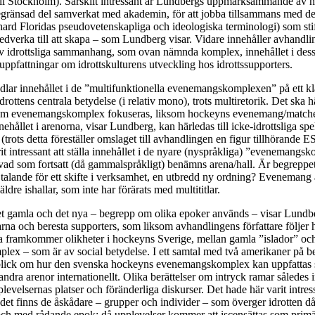
ill Stockholm). Särskilt intressant är Lundbergs uppmärksammande av h
) begränsad del samverkat med akademin, för att jobba tillsammans med d
ard Floridas pseudovetenskapliga och ideologiska terminologi) som stif
 medverka till att skapa – som Lundberg visar. Vidare innehåller avhandl
av idrottsliga sammanhang, som ovan nämnda komplex, innehållet i dess
pfattningar om idrottskulturens utveckling hos idrottssupporters.
lar innehållet i de ”multifunktionella evenemangskomplexen” på ett kl
drottens centrala betydelse (i relativ mono), trots multiretorik. Det ska 
om evenemangskomplex fokuseras, liksom hockeyns evenemang/matcher
ehållet i arenorna, visar Lundberg, kan härledas till icke-idrottsliga sp
(trots detta föreställer omslaget till avhandlingen en figur tillhörande
it intressant att ställa innehållet i de nyare (nyspråkliga) ”evenemang
vad som fortsatt (då gammalspråkligt) benämns arena/hall. Är begreppe
alande för ett skifte i verksamhet, en utbredd ny ordning? Evenemang 
 äldre ishallar, som inte har förärats med multititlar.
det gamla och det nya – begrepp om olika epoker används – visar Lundb
rna och beresta supporters, som liksom avhandlingens författare följe
sa framkommer olikheter i hockeyns Sverige, mellan gamla ”islador” oc
ex – som är av social betydelse. I ett samtal med två amerikaner på b
blick om hur den svenska hockeyns evenemangskomplex kan uppfattas
ndra arenor internationellt. Olika berättelser om intryck ramar således in
plevelsernas platser och föränderliga diskurser. Det hade här varit intre
et finns de åskådare – grupper och individer – som överger idrotten d
och med rådande epok; då upplevelser kommer att iscensättas som primä