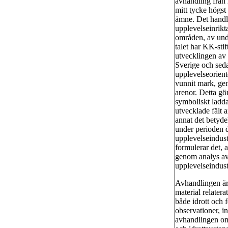
avhandling från 
mitt tycke högst
ämne. Det handl
upplevelseinrik
områden, av und
talet har KK-stif
utvecklingen av 
Sverige och sed
upplevelseorient
vunnit mark, ge
arenor. Detta gö
symboliskt ladd
utvecklade fält 
annat det betyde
under perioden 
upplevelseindus
formulerar det, 
genom analys av 
upplevelseindust
Avhandlingen är 
material relatera
både idrott och 
observationer, i
avhandlingen omr