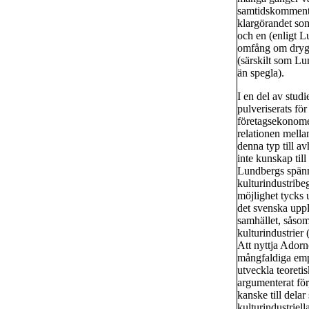
samtidskommente
klargörandet som
och en (enligt L
omfång om dryga 
(särskilt som Lun
än spegla).
I en del av stud
pulveriserats fö
företagsekonome
relationen mellan
denna typ till a
inte kunskap til
Lundbergs spänn
kulturindustribeg
möjlighet tycks u
det svenska uppl
samhället, såsom
kulturindustrier (
Att nyttja Adorn
mångfaldiga empi
utveckla teoreti
argumenterat fö
kanske till delar
kulturindustriel