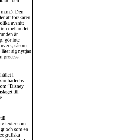
mrådet och
t, m.m.). Den
ller att forskaren
lika avsnitt
tion mellan det
runden är
, gör inte
 ramverk, såsom
låter sig nyttjas
n process.
hållet i
kan härledas
såsom ”Disney
slaget till
e
ill
 av texter som
sigt och som en
geografiska