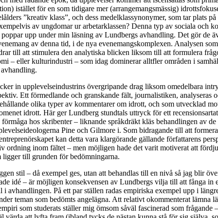
ion) istället för en som tidigare mer (arrangemangsmässig) idrottsfoku
lålders ”kreativ klass”, och dess medelklassynonymer, som tar plats på 
xempelvis av ungdomar ur arbetarklassen? Denna typ av sociala och ko
or poppar upp under min läsning av Lundbergs avhandling. Det gör de ä
evenemang av denna tid, i de nya evenemangskomplexen. Analysen som 
ar till att stimulera den analytiska blicken liksom till att formulera fr
i – eller kulturindustri – som idag dominerar alltfler områden i samhälle
n avhandling.
ker in upplevelseindustrins övergripande drag liksom omedelbara intr
ektiv. Ett förmedlande och granskande fält, journalistiken, analyseras 
hållande olika typer av kommentarer om idrott, och som utvecklad mo
nomenet idrott. Här ger Lundberg stundtals uttryck för ett recensionsarta
 förmåga hos skribenter – liknande språkdräkt kläs behandlingen av de
pplevelseideologerna Pine och Gilmore i. Som bidragande till att formera
treprenörskapet kan detta vara klargörande gällande författarens pers
iv ordning inom fältet – men möjligen hade det varit motiverat att fördj
ligger till grunden för bedömningarna.
gen stil – då exempel ges, utan att behandlas till en nivå så jag blir ö
ade idé – är möjligen konsekvensen av Lundbergs vilja till att fånga in 
l i avhandlingen. På ett par ställen radas empiriska exempel upp i längr
der teman som bedömts angelägna. Att relativt okommenterat lämna l
empiri som studerats ställer mig ömsom såväl fascinerad som frågande 
 värda att lyfta fram (ibland tycks de nästan kunna stå för sig själva, 