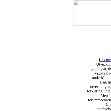
Läs mer
Utvecklin
ynglingar, ö
vackra öve
underhållnin
slag, i
utvecklingen,
förklaring. Inte
tid. Men 
forumrecensent
Und
upplevels