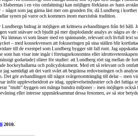
as Habermas i en viss omfattning) kan möjligen förklaras av hans avstån
r – något som jag gärna läst mer om grunden för, då Lundberg i korthet 
andlar synen på varor och kommers inom marxistisk tradition.
 Lundbergs bidrag är möjligen att kritisera avhandlingen från fel håll. 
ingen varit snävare och bjudit på mer djuplodande analys av några av de
 Nu lämnas vi som läsare med en spännande, relevant och livfull text 
mycket – med konsekvensen att fokuseringen på sina ställen blir kortfatta
 vidare till de exempel som Lundberg bygger sitt fall runt. Jag uppskattar
mne som han visar inte ingår i företagsekonomins eller idrottsvetenskapens
ässigt godartade) sfärer för studier: att Lundberg rört sig mellan de fort
de hockeyhallarna och policydokument. Med ett så relevant och omfatt
år jag samtidigt att det varit svårt att begränsa redovisningen och analy
. Det gör avhandlingen till något svårgenomtränglig till delar – men väl
ar inför upplevelseidrott av idag, upplevelseindustrier och det fattiga
timerar ”multi”-byggen om många hundra miljoner – men möjligen också 
rvåning eller intresse uppmärksammat dessa fenomen, av så stor betydel
ll
2010.