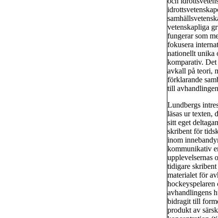
och idrottsvete
idrottsvetenskap
samhällsvetenska
vetenskapliga g
fungerar som med
fokusera interna
nationellt unika
komparativ. Det
avkall på teori, 
förklarande samb
till avhandlinge
Lundbergs intres
läsas ur texten,
sitt eget deltag
skribent för tids
inom innebandyn
kommunikativ en
upplevelsernas 
tidigare skriben
materialet för a
hockeyspelaren 
avhandlingens hu
bidragit till fo
produkt av särski