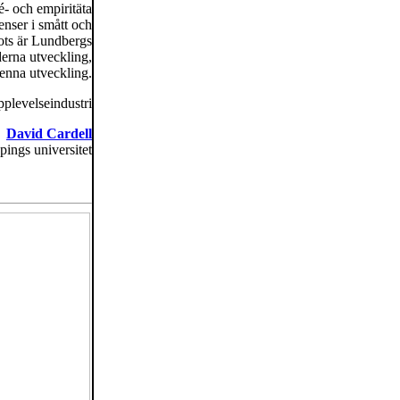
é- och empiritäta
enser i smått och
trots är Lundbergs
erna utveckling,
enna utveckling.
plevelseindustri
David Cardell
pings universitet