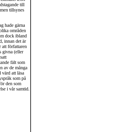
dstagande till
men tillsynes
Jag hade gärna
 olika områden
som dock ibland
d, innan det är
 att författaren
 givna (eller
satt
ande fält som
sen av de många
 värd att läsa
 nyspråk som på
för den som
se i vår samtid.