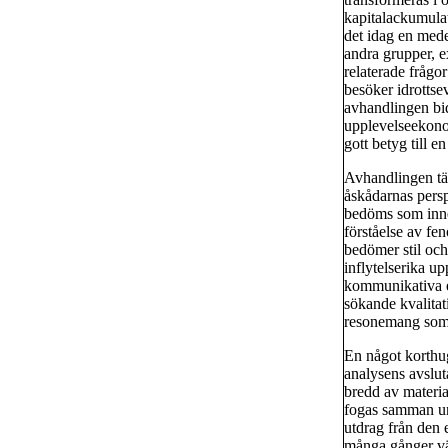
kapitalackumulat
det idag en mede
andra grupper, e
relaterade fråg
besöker idrotts
avhandlingen bidr
upplevelseekonom
gott betyg till e
Avhandlingen täc
åskådarnas persp
bedöms som inne
förståelse av fe
bedömer stil och
inflytelserika u
kommunikativa en
sökande kvalitat
resonemang som 
En något korthug
analysens avslut
bredd av materia
fogas samman un
utdrag från den 
många gånger väl