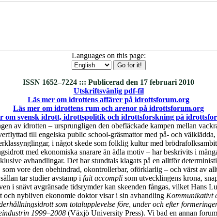
Languages on this page:
ISSN 1652–7224 ::: Publicerad den 17 februari 2010
Utskriftsvänlig pdf-fil
Läs mer om idrottens affärer på idrottsforum.org
Läs mer om idrottens rum och arenor på idrottsforum.org
 om svensk idrott, idrottspolitik och idrottsforskning på idrottsf
gen av idrotten – ursprungligen den obefläckade kampen mellan vackr
verflyttad till engelska public school-gräsmattor med på- och välklädda, o
rklassynglingar, i något skede som folklig kultur med brödrafolksambiti
gsidrott med ekonomiska snarare än ädla motiv – har beskrivits i många
nklusive avhandlingar. Det har stundtals klagats på en alltför determinist
 som vore den obehindrad, okontrollerbar, oförklarlig – och värst av allt
 sällan tar studier avstamp i
fait accompli
som utvecklingens krona, snap
även i snävt avgränsade tidsrymder kan skeenden fångas, vilket Hans 
 och nybliven ekonomie doktor visar i sin avhandling
Kommunikativt e
erhållningsidrott som totalupplevelse före, under och efter formeringe
eindustrin 1999–2008
(Växjö University Press). Vi bad en annan forumr