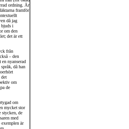
serad ordning. Är
läktarna framför
ntextuellt
ven då jag
bjuds i
ågor om den
t; det är ett
yck från
också – den
t en nyanserad
t språk, då han
 oerhört
 det
pektiv om
upa de
vertygad om
en mycket stor
e stycken, de
äsaren med
– exemplen är
som