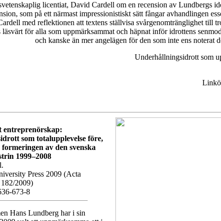
svetenskaplig licentiat, David Cardell om en recension av Lundbergs id
nsion, som på ett närmast impressionistiskt sätt fångar avhandlingen ess
 Cardell med reflektionen att textens ställvisa svårgenomtränglighet till 
 läsvärt för alla som uppmärksammat och häpnat inför idrottens senmod
och kanske än mer angelägen för den som inte ens noterat d
Underhållningsidrott som up
Linkö
 entreprenörskap:
drott som totalupplevelse före,
r formeringen av den svenska
strin 1999–2008
l.
iversity Press 2009 (Acta
 182/2009)
636-673-8
n Hans Lundberg har i sin