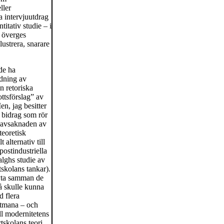
ller
a intervjuutdrag
itativ studie – i
r överges
lustrera, snarare
de ha
ndning av
n retoriska
ottsförslag” av
n, jag besitter
a bidrag som rör
 avsaknaden av
teoretisk
 alternativ till
ostindustriella
alghs studie av
rtskolans tankar).
nyta samman de
å skulle kunna
d flera
utmana – och
ill modernitetens
tskolans teori