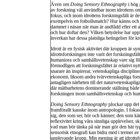
Även om
Doing Sensory Ethnography
i hög 
av forskning väl användbar inom idrottens om
fokus, och inom idrottens forskningsfält är de
exempelvis en fotbollsmatch? Hur känns och l
dammet i näsan när man är andfådd efter ett a
och hur doftar den? Vilken betydelse har uppl
inverkan har dessa platsliga betingelser för k
Idrott är en fysisk aktivitet där kroppen är syn
idrottsforskningen inte varit det forskningsf
humaniora och samhällsvetenskap vare sig filos
förmodligen att forskningsfältet är relativt nyt
snarare än inspirerar, vetenskapliga disciplin
ekonomi, liksom andra tvärvetenskapliga forsk
antagligen närheten till det naturvetenskapl
där mätbarhetens dominerande ställning både e
forskningen inom samhällsvetenskap och huma
Doing Sensory Ethnography
plockar upp det 
framförallt kanske inom antropologin. I fokus
sig, den som ser, hör och känner; den som kä
reflexivitet kring våra sinnliga upplevelser, s
vad man bör tänka på när man gör den här typ
sensorisk etnografi kan bidra med i termer av 
upplevande kropp. Min mening är att idrottsf