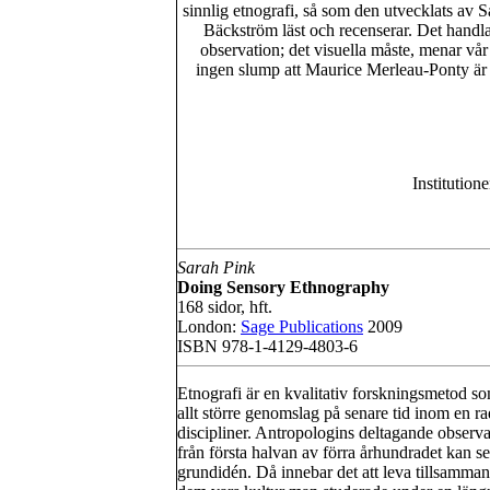
sinnlig etnografi, så som den utvecklats av 
Bäckström läst och recenserar. Det handla
observation; det visuella måste, menar vår
ingen slump att Maurice Merleau-Ponty är
Institutio
Sarah Pink
Doing Sensory Ethnography
168 sidor, hft.
London:
Sage Publications
2009
ISBN 978-1-4129-4803-6
Etnografi är en kvalitativ forskningsmetod so
allt större genomslag på senare tid inom en ra
discipliner. Antropologins deltagande observa
från första halvan av förra århundradet kan s
grundidén. Då innebar det att leva tillsamma