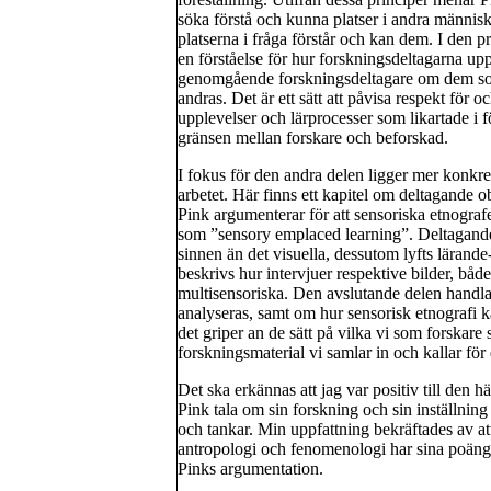
söka förstå och kunna platser i andra männis
platserna i fråga förstår och kan dem. I den 
en förståelse för hur forskningsdeltagarna upp
genomgående forskningsdeltagare om dem som i
andras. Det är ett sätt att påvisa respekt för 
upplevelser och lärprocesser som likartade i f
gränsen mellan forskare och beforskad.
I fokus för den andra delen ligger mer konkre
arbetet. Här finns ett kapitel om deltagande 
Pink argumenterar för att sensoriska etnografer
som ”sensory emplaced learning”. Deltagande
sinnen än det visuella, dessutom lyfts lärande-
beskrivs hur intervjuer respektive bilder, båd
multisensoriska. Den avslutande delen handla
analyseras, samt om hur sensorisk etnografi ka
det griper an de sätt på vilka vi som forskar
forskningsmaterial vi samlar in och kallar för da
Det ska erkännas att jag var positiv till den 
Pink tala om sin forskning och sin inställning t
och tankar. Min uppfattning bekräftades av at
antropologi och fenomenologi har sina poänge
Pinks argumentation.