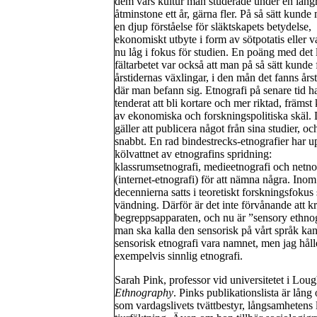
dem vars kultur man studerade under en längr
åtminstone ett år, gärna fler. På så sätt kunde
en djup förståelse för släktskapets betydelse,
ekonomiskt utbyte i form av sötpotatis eller 
nu låg i fokus för studien. En poäng med det 
fältarbetet var också att man på så sätt kunde 
årstidernas växlingar, i den mån det fanns årst
där man befann sig. Etnografi på senare tid h
tenderat att bli kortare och mer riktad, främst
av ekonomiska och forskningspolitiska skäl. 
gäller att publicera något från sina studier, o
snabbt. En rad bindestrecks-etnografier har up
kölvattnet av etnografins spridning:
klassrumsetnografi, medieetnografi och netno
(internet-etnografi) för att nämna några. In
decennierna satts i teoretiskt forskningsfokus 
vändning. Därför är det inte förvånande att k
begreppsapparaten, och nu är ”sensory ethnog
man ska kalla den sensorisk på vårt språk kan
sensorisk etnografi vara namnet, men jag håll
exempelvis sinnlig etnografi.
Sarah Pink, professor vid universitetet i Loug
Ethnography
. Pinks publikationslista är lån
som vardagslivets tvättbestyr, långsamhetens 