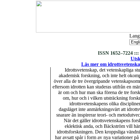
Langu
ISSN 1652–7224 ::: 
Utsk
Läs mer om idrottsvetenska
Idrottsvetenskap, det vetenskapliga stu
akademisk forskning, och inte helt okompl
över alla de tre övergripande vetenskapso
eftersom idrotten kan studeras utifrån en mä
är om och hur man ska förena de tre forsk
om, hur och i vilken utsträckning for
idrottsvetenskapens olika discipliner
dagsläget inte anmärkningsvärt att idrot
snarare än inspirerar teori- och metodutve
När det gäller idrottsvetenskapens fo
eklektisk anda, och Bäckström vill här
idrottsforskningen. Den kroppsliga vändn
har avsatt spår i form av nya variationer p