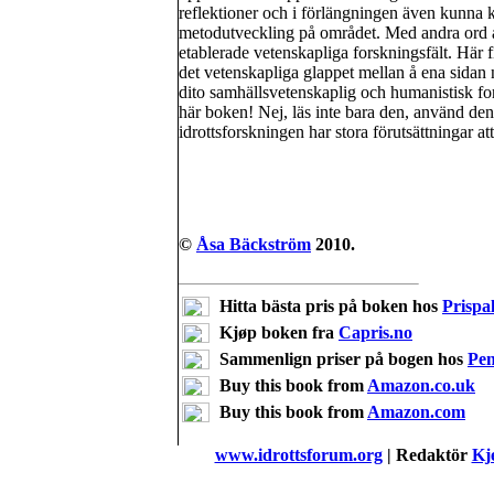
reflektioner och i förlängningen även kunna 
metodutveckling på området. Med andra ord att
etablerade vetenskapliga forskningsfält. Här
det vetenskapliga glappet mellan å ena sidan
dito samhällsvetenskaplig och humanistisk for
här boken! Nej, läs inte bara den, använd den
idrottsforskningen har stora förutsättningar a
©
Åsa Bäckström
2010.
Hitta bästa pris på boken hos
Prispal
Kjøp boken fra
Capris.no
Sammenlign priser på bogen hos
Pe
Buy this book from
Amazon.co.uk
Buy this book from
Amazon.com
www.idrottsforum.org
| Redaktör
Kje