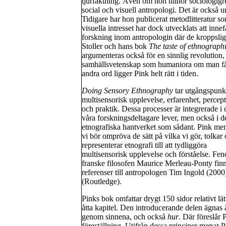
tjurfäktning. Även om hon tillhör sociologi
social och visuell antropologi. Det är också
Tidigare har hon publicerat metodlitteratur so
visuella intresset har dock utvecklats att inn
forskning inom antropologin där de kroppslig
Stoller och hans bok
The taste of ethnographi
argumenteras också för en sinnlig revolution, 
samhällsvetenskap som humaniora om man får
andra ord ligger Pink helt rätt i tiden.
Doing Sensory Ethnography
tar utgångspunkt
multisensorisk upplevelse, erfarenhet, percep
och praktik. Dessa processer är integrerade i 
våra forskningsdeltagare lever, men också i d
etnografiska hantverket som sådant. Pink men
vi bör ompröva de sätt på vilka vi gör, tolkar
representerar etnografi till att tydliggöra
multisensorisk upplevelse och förståelse. F
franske filosofen Maurice Merleau-Ponty finns
referenser till antropologen Tim Ingold (200
(Routledge).
Pinks bok omfattar drygt 150 sidor relativt lät
åtta kapitel. Den introducerande delen ägna
genom sinnena, och också
hur
. Där föreslår
föreställning. Utifrån dessa principer menar P