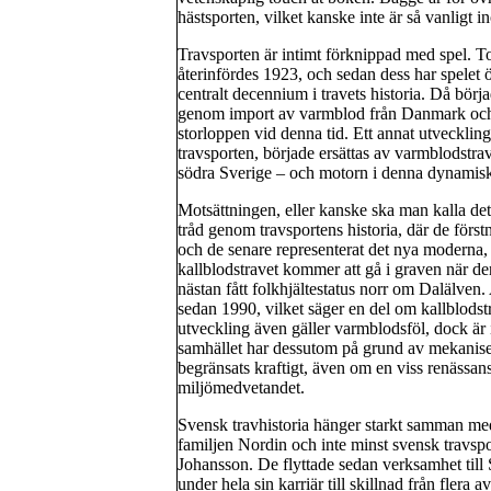
hästsporten, vilket kanske inte är så vanligt 
Travsporten är intimt förknippad med spel. To
återinfördes 1923, och sedan dess har spelet ö
centralt decennium i travets historia. Då börj
genom import av varmblod från Danmark och 
storloppen vid denna tid. Ett annat utveckling
travsporten, började ersättas av varmblodstra
södra Sverige – och motorn i denna dynamiska 
Motsättningen, eller kanske ska man kalla d
tråd genom travsportens historia, där de först
och de senare representerat det nya moderna,
kallblodstravet kommer att gå i graven när de
nästan fått folkhjältestatus norr om Dalälven.
sedan 1990, vilket säger en del om kallblodstr
utveckling även gäller varmblodsföl, dock är 
samhället har dessutom på grund av mekaniser
begränsats kraftigt, även om en viss renässan
miljömedvetandet.
Svensk travhistoria hänger starkt samman med
familjen Nordin och inte minst svensk travspo
Johansson. De flyttade sedan verksamhet till 
under hela sin karriär till skillnad från flera