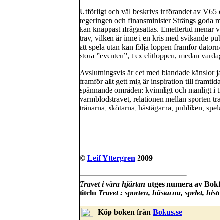
Utförligt och väl beskrivs införandet av V6
regeringen och finansminister Strängs goda m
kan knappast ifrågasättas. Emellertid menar vis
trav, vilken är inne i en kris med svikande pub
att spela utan kan följa loppen framför datorn
stora ”eventen”, t ex elitloppen, medan var
Avslutningsvis är det med blandade känslor ja
framför allt gett mig är inspiration till framt
spännande områden: kvinnligt och manligt i 
varmblodstravet, relationen mellan sporten tr
tränarna, skötarna, hästägarna, publiken, spel
©
Leif Yttergren
2009
Travet i våra hjärtan
utges numera av Bokf
titeln
Travet : sporten, hästarna, spelet, hist
Köp boken från
Bokus.se