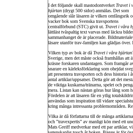
I det följande skall mastodontverket
Travet i 
hjärtan
(drygt 500 sidor) anmälas. Det som
omgående slår läsaren är vilken omfångsrik 
vacker bok som Svenska travsportens
centralförbund (STC) givit ut.
Travet i våra h
lättläst tvåspaltig text varvas med läckra bilde
sammanhanget de är placerade. Bildmaterialet
läsare utanför trav-familjen kan glädjas över
Vilken typ av bok är då
Travet i våra hjärtan
Sverige, men det måste också framhållas att 
kräsne forskaren undantagen. Som framgår av t
snarare en kärleksförklaring som ohejdat sve
att presentera travsporten och dess historia i 
antal artiklar/uppsatser. Detta gör att det mes
de viktiga kuskarna/tränarna, spelet och peng
mera. Listan kan nästan göras hur lång som he
Fördelen är att läsaren får en ytlig totalskil
användas som inspiration till vidare specials
kring många intressanta problemområden. Reda
Vilka är då författarna till de många artiklarna?
och ”travexpertis” av manligt kön med ett u
Mats Greiff medverkar med ett par artiklar, 
vetenskaplig touch åt boken. Bägge är för öv