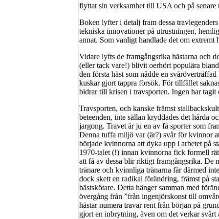
flyttat sin verksamhet till USA och på senare ti
Boken lyfter i detalj fram dessa travlegender
tekniska innovationer på utrustningen, hem
annat. Som vanligt handlade det om extremt hår
Vidare lyfts de framgångsrika hästarna och d
(eller tack vare!) blivit oerhört populära bla
den första häst som nådde en svåröverträffad 
kuskar gjort tappra försök. För tillfället sakn
bidrar till krisen i travsporten. Ingen har tagit
Travsporten, och kanske främst stallbacksku
beteenden, inte sällan kryddades det hårda oc
jargong. Travet är ju en av få sporter som fram
Denna tuffa miljö var (är?) svår för kvinnor a
började kvinnorna att dyka upp i arbetet på sta
1970-talet (!) innan kvinnorna fick formell rätt
att få av dessa blir riktigt framgångsrika. De
tränare och kvinnliga tränarna får därmed inte
dock skett en radikal förändring, främst på s
hästskötare. Detta hänger samman med förändr
övergång från ”från ingenjörskonst till omvå
hästar numera travar rent från början på gru
gjort en inbrytning, även om det verkar svårt 