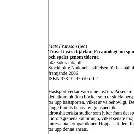
Mats Fransson
(red)
Travet i våra hjärtan: En antologi om spo
och spelet genom tiderna
503 sidor, inb., ill.
Stockholm: Nationella stiftelsen för hästhålln
främjande 2006
ISBN 978-91-976505-0-2
Hästsport verkar vara inne just nu. På senare 
det utkommit flera böcker som ur skilda pers
tar upp hästsporten, vilket är välbehövligt. De
länge funnits behov av grenspecifika
idrottshistoriska studier som lyfter fram det sp
i idrottsgrenens kulturmiljö, vilket senare möj
intressanta komparationer. Hoppas att flera fo
tar upp denna ansats.