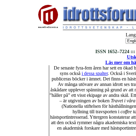
Langu
ISSN 1652–7224 ::: 
Utsk
Läs mer om häs
De senaste fyra-fem åren har sett en ökad 
syns också
i dessa spalter
. Också i Sver
publiceras böcker i ämnet. Det finns en häst
Av många utövare av annan idrott ses tr
åskådare upplever spänning på grund av att m
”håller på” ett visst ekipage av andra skäl. E
– är utgivningen av boken
Travet i vår
(Nationella stiftelsen för hästhållnin
hyllning till travsporten i
coffee t
hästsportintresserad. Yttergren konstaterar at
att den också rymmer några akademiska texter
en akademisk forskare med hästsportintre