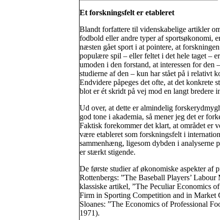
Et forskningsfelt er etableret
Blandt forfattere til videnskabelige artikler o
fodbold eller andre typer af sportsøkonomi, e
næsten gået sport i at pointere, at forskningen
populære spil – eller feltet i det hele taget – er
umoden i den forstand, at interessen for den 
studierne af den – kun har stået på i relativt ko
Endvidere påpeges det ofte, at det konkrete s
blot er ét skridt på vej mod en langt bredere i
Ud over, at dette er almindelig forskerydmyg
god tone i akademia, så mener jeg det er forke
Faktisk forekommer det klart, at området er v
være etableret som forskningsfelt i internation
sammenhæng, ligesom dybden i analyserne på
er stærkt stigende.
De første studier af økonomiske aspekter af p
Rottenbergs: ”The Baseball Players’ Labour
klassiske artikel, ”The Peculiar Economics of
Firm in Sporting Competition and in Market 
Sloanes: ”The Economics of Professional Foot
1971).