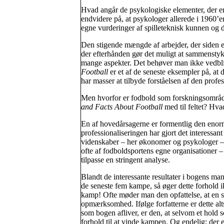
Hvad angår de psykologiske elementer, der e
endvidere på, at psykologer allerede i 1960’e
egne vurderinger af spilleteknisk kunnen og d
Den stigende mængde af arbejder, der siden er 
der efterhånden gør det muligt at sammenstykk
mange aspekter. Det behøver man ikke vedbl
Football
er et af de seneste eksempler på, at
har masser at tilbyde forståelsen af den prof
Men hvorfor er fodbold som forskningsområde
and Facts About Football
med til feltet? Hva
En af hovedårsagerne er formentlig den enorm
professionaliseringen har gjort det interess
videnskaber – her økonomer og psykologer – at
ofte af fodboldsportens egne organisationer – e
tilpasse en stringent analyse.
Blandt de interessante resultater i bogens mang
de seneste fem kampe, så øger dette forhold 
kamp! Ofte møder man den opfattelse, at en s
opmærksomhed. Ifølge forfatterne er dette al
som bogen afliver, er den, at selvom et hold sc
forhold til at vinde kampen. Og endelig: der er