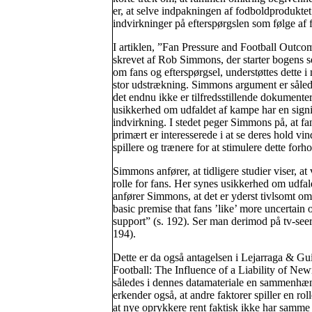
er, at selve indpakningen af fodboldprodukte
indvirkninger på efterspørgslen som følge af 
I artiklen, ”Fan Pressure and Football Outco
skrevet af Rob Simmons, der starter bogens s
om fans og efterspørgsel, understøttes dette i
stor udstrækning. Simmons argument er såled
det endnu ikke er tilfredsstillende dokumenter
usikkerhed om udfaldet af kampe har en signi
indvirkning. I stedet peger Simmons på, at fa
primært er interesserede i at se deres hold vin
spillere og trænere for at stimulere dette forho
Simmons anfører, at tidligere studier viser, at 
rolle for fans. Her synes usikkerhed om udfa
anfører Simmons, at det er yderst tivlsomt o
basic premise that fans ’like’ more uncertain 
support” (s. 192). Ser man derimod på tv-seere
194).
Dette er da også antagelsen i Lejarraga & Gu
Football: The Influence of a Liability of New
således i dennes datamateriale en sammenhæn
erkender også, at andre faktorer spiller en roll
at nye oprykkere rent faktisk ikke har samme 