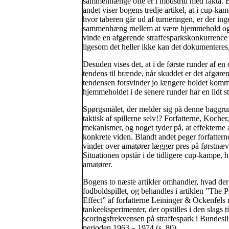
sammenhænge ofte er i modstrid med fakta. 
andet viser bogens tredje artikel, at i cup-kam
hvor taberen går ud af turneringen, er der ing
sammenhæng mellem at være hjemmehold o
vinde en afgørende straffesparkskonkurrence
ligesom det heller ikke kan det dokumenteres, a
Desuden vises det, at i de første runder af en 
tendens til brænde, når skuddet er det afgøre
tendensen forsvinder jo længere holdet kommer
hjemmeholdet i de senere runder har en lidt stø
Spørgsmålet, der melder sig på denne baggru
taktisk af spillerne selv!? Forfatterne, Koche
mekanismer, og noget tyder på, at effekterne 
konkrete viden. Blandt andet peger forfatterne
vinder over amatører lægger pres på førstnævnt
Situationen opstår i de tidligere cup-kampe,
amatører.
Bogens to næste artikler omhandler, hvad der 
fodboldspillet, og behandles i artiklen ”The 
Effect” af forfatterne Leininger & Ockenfels m
tankeeksperimenter, der opstilles i den slags
scoringsfrekvensen på straffespark i Bundesli
perioden 1963 – 1974 (s. 80).