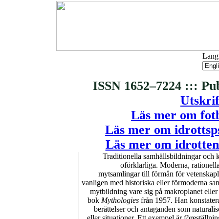
Langu
ISSN 1652–7224 ::: Pu
Utskrif
Läs mer om fotb
Läs mer om idrottsp
Läs mer om idrotten
Traditionella samhällsbildningar och ku
oförklarliga. Moderna, rationel
mytsamlingar till förmån för vetenskap
vanligen med historiska eller förmoderna sam
mytbildning vare sig på makroplanet eller 
bok
Mythologies
från 1957. Han konstaterar
berättelser och antaganden som naturaliser
eller situationer. Ett exempel är föreställ