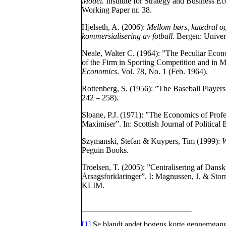
Model.
Institute for Strategy and Business E
Working Paper nr. 38.
Hjelseth, A. (2006):
Mellom børs, katedral o
kommersialisering av fotball
. Bergen: Univers
Neale, Walter C. (1964): ”The Peculiar Econo
of the Firm in Sporting Competition and in M
Economics
. Vol. 78, No. 1 (Feb. 1964).
Rottenberg, S. (1956): ”The Baseball Player
242 – 258).
Sloane, P.J. (1971): ”The Economics of Profes
Maximiser”. In: Scottish Journal of Political
Szymanski, Stefan & Kuypers, Tim (1999):
W
Peguin Books.
Troelsen, T. (2005): ”Centralisering af Dans
Årsagsforklaringer”. I: Magnussen, J. & Stor
KLIM.
[1]
Se blandt andet bogens korte gennemgang 