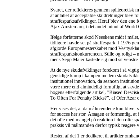
Svaret, der reflekteres gennem spilteoretisk 
at antallet af acceptable skudretninger blev 
straffesparksafviklinger. Heraf blev den ene 
Ajax Amsterdam, i det andet minut af World
Ifølge forfatterne skød Neeskens midt i målet
tidligere havde set på straffespark. I 1976 
afgjorde Europamesterskabet mod Vesttysklan
straffesparkskonkurrencen. Stille og roligt –
mens Sepp Maier kastede sig mod sit venstre 
At de nye skudafviklinger forekom i så vigt
gensidige kamp i kampen mellem skudafvikler
institutionel innovation, da seancen instituti
være mere end almindeligt fornuftigt at skyde
bogens efterfølgende artikel, ”Biased Descis
To Often For Penalty Kicks?”, af Ofer Azar 
Her vises det, at da målmændene kun bliver st
for succes her stor. Årsagen er formentlig, a
det ofte med mangel på reaktion i den ofte sp
praksis vil målmanden derfor typisk reagere ve
Resten af del 1 er dedikeret til artikler om