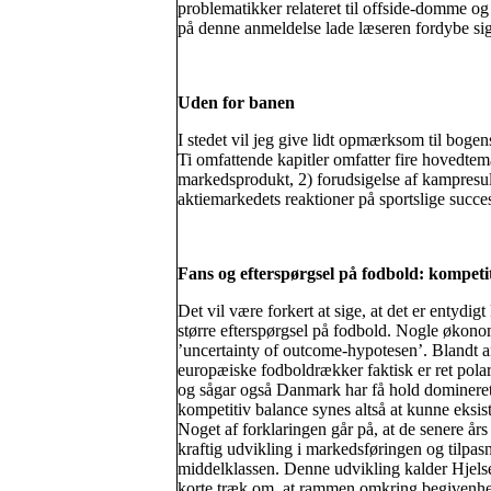
problematikker relateret til offside-domme og 
på denne anmeldelse lade læseren fordybe sig 
Uden for banen
I stedet vil jeg give lidt opmærksom til bogen
Ti omfattende kapitler omfatter fire hovedte
markedsprodukt, 2) forudsigelse af kampresult
aktiemarkedets reaktioner på sportslige succe
Fans og efterspørgsel på fodbold: kompeti
Det vil være forkert at sige, at det er entydigt
større efterspørgsel på fodbold. Nogle økono
’uncertainty of outcome-hypotesen’. Blandt an
europæiske fodboldrækker faktisk er ret pola
og sågar også Danmark har få hold domineret
kompetitiv balance synes altså at kunne eksist
Noget af forklaringen går på, at de senere å
kraftig udvikling i markedsføringen og tilpasn
middelklassen. Denne udvikling kalder Hjelset
korte træk om, at rammen omkring begivenhed