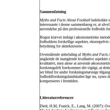
Sammenfatning
Myths and Facts About Football
indeholder et
interessante i denne sammenhæng er, at såve
anvendelse på den professionelle fodbolds for
Bogen kræver indsigt i økonometriske metoder,
fodboldens forskellige aspekter, eksempelvis sp
betydning for aktiekurserne.
Ovenstående anbefaling af
Myths and Facts 
angående de manglende kvalitative aspekter 
kvalitativt, men alene at anvende økonometris
forskningsfelt forekommer det vigtigt, at det
ser blind for andre forskningsmæssige tilgange
fodboldforskningslandskabet lige nu, synes de
kompenseres i fremtiden.
Litteraturreferencer
Dietl, H.M, Franck, E., Lang, M. (2007):
Ove