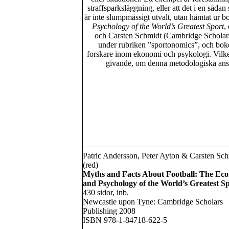
straffsparksläggning, eller att det i en sådan
är inte slumpmässigt utvalt, utan hämtat ur 
Psychology of the World’s Greatest Sport
,
och Carsten Schmidt (Cambridge Scholars
under rubriken ”sportonomics”, och boken
forskare inom ekonomi och psykologi. Vilke
givande, om denna metodologiska ansat
Patric Andersson, Peter Ayton & Carsten Sc
(red)
Myths and Facts About Football: The Ec
and Psychology of the World’s Greatest S
430 sidor, inb.
Newcastle upon Tyne: Cambridge Scholars
Publishing 2008
ISBN 978-1-84718-622-5