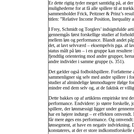
Er dette rigtig tyder meget samtidig på, at de
mulighederne for at få alle spillere til at tr
sammenholder Frick, Peitzner & Prinz’s result
titlen: ”Relative Income Position, Inequalit
I Frey, Schmidt og Torglers’ indsigtsfulde arti
gennemgås først forskellige studier af forhold
mellem løn og performance. Blandt andet på
det, at lavt selvværd – eksempelvis pga. af la
status målt på løn – i en gruppe kan resultere 
fjendtlig orientering mod andre grupper, heru
andre individer i samme gruppe (s. 351).
Det gælder også fodboldspillere. Forfatterne a
sammenligner sig selv med andre spillere i for
studier af almindelige lønmodtagere ifølge forf
mindre end dem selv og, at de faktisk er villig
Dette bakkes op af artiklens empiriske test de
performance. Endvidere: jo større forskelle, j
spillere, der lønmæssigt ligger under gennemsn
har en højere indtægt – er effekten omvendt.
får mere øges ens performance. Og omvendt: e
lønsegment, at have en negativ indvirkning. De
konstateres, at der er store indkomstforskelle