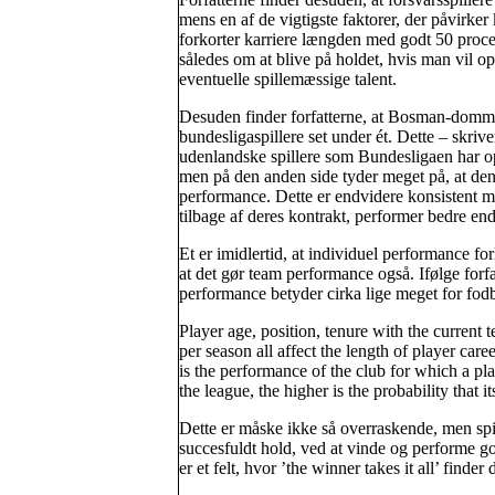
mens en af de vigtigste faktorer, der påvirker
forkorter karriere længden med godt 50 procen
således om at blive på holdet, hvis man vil opt
eventuelle spillemæssige talent.
Desuden finder forfatterne, at Bosman-dommen 
bundesligaspillere set under ét. Dette – skriv
udenlandske spillere som Bundesligaen har opl
men på den anden side tyder meget på, at den 
performance. Dette er endvidere konsistent med
tilbage af deres kontrakt, performer bedre end 
Et er imidlertid, at individuel performance for
at det gør team performance også. Ifølge forf
performance betyder cirka lige meget for fodb
Player age, position, tenure with the curren
per season all affect the length of player car
is the performance of the club for which a pla
the league, the higher is the probability that 
Dette er måske ikke så overraskende, men spill
succesfuldt hold, ved at vinde og performe go
er et felt, hvor ’the winner takes it all’ find