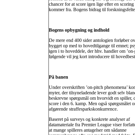
chancer for at score igen lige efter en scoring
kommer fra. Bogens bidrag til forskningsfeltet
Bogens opbygning og indhold
De mere end 400 sider antologien forløber ov
bygget op med to hovedtilgange til emnet; p
igen i to hoveddele, der hhv. handler om ’on
følgende vil jeg kort introducere til hovedbe
På banen
Under overskriften ’on-pitch phenomena’ komm
myter, der tilsyneladende lever godt selv bla
beskrevne spørgsmål om hvorvidt en spiller, d
score i den 6. kamp. Men også spørgsmålet o
afgørende straffesparkskonkurrence.
Baseret på surveys og konkrete analyser af
datamateriale fra Premier League viser forfatt
at mange spilleres antagelser om sådanne