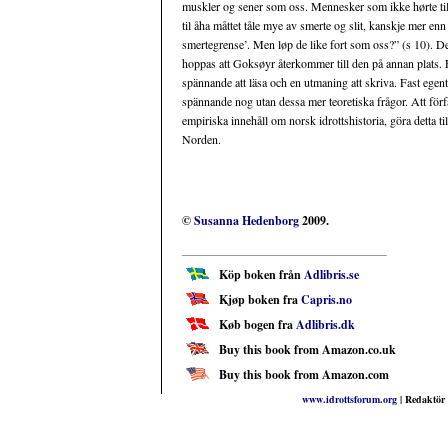
muskler og sener som oss. Mennesker som ikke hørte til sam
til åha måttet tåle mye av smerte og slit, kanskje mer e
smertegrense’. Men løp de like fort som oss?” (s 10). D
hoppas att Goksøyr återkommer till den på annan plats. E
spännande att läsa och en utmaning att skriva. Fast egen
spännande nog utan dessa mer teoretiska frågor. Att för
empiriska innehåll om norsk idrottshistoria, göra detta t
Norden.
©
Susanna Hedenborg
2009.
Köp boken från
Adlibris.se
Kjøp boken fra
Capris.no
Køb bogen fra
Adlibris.dk
Buy this book from Amazon.co.uk
Buy this book from Amazon.com
www.idrottsforum.org
| Redaktör