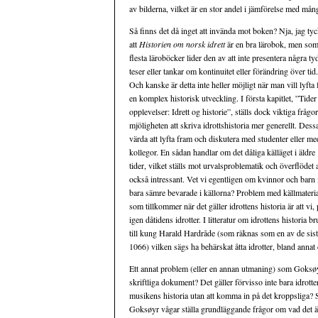
av bilderna, vilket är en stor andel i jämförelse med mån
Så finns det då inget att invända mot boken? Nja, jag tyc
att
Historien om norsk idrett
är en bra lärobok, men som
flesta läroböcker lider den av att inte presentera några ty
teser eller tankar om kontinuitet eller förändring över tid.
Och kanske är detta inte heller möjligt när man vill lyfta
en komplex historisk utveckling. I första kapitlet, ”Tider
opplevelser: Idrett og historie”, ställs dock viktiga frågo
mjöligheten att skriva idrottshistoria mer generellt. Dess
värda att lyfta fram och diskutera med studenter eller me
kollegor. En sådan handlar om det dåliga källäget i äldre
tider, vilket ställs mot urvalsproblematik och överflöd
också intressant. Vet vi egentligen om kvinnor och barn i
bara sämre bevarade i källorna? Problem med källmateri
som tillkommer när det gäller idrottens historia är att vi, 
igen dåtidens idrotter. I litteratur om idrottens histori
till kung Harald Hardråde (som räknas som en av de sist
1066) vilken sägs ha behärskat åtta idrotter, bland anna
Ett annat problem (eller en annan utmaning) som Goksøyr
skriftliga dokument? Det gäller förvisso inte bara idrot
musikens historia utan att komma in på det kroppsliga? Si
Goksøyr vågar ställa grundläggande frågor om vad det är