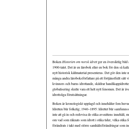
Boken
Historien om norsk idrett
ger en översiktlig bild
1900-talet. Det är en lärobok eller en bok för den så kal
nytt historisk källmaterial presenteras. Det gör den inte 
många andra läroboksförfattare på ett förtjänstfullt sätt v
kvinnors och barns idrottande, skildrar handikappidrotte
globalisering skulle vara ett helt nytt fenomen. Det är ä
idrottsliga förutsättningar.
Boken är kronologiskt upplagd och innehåller fem huv
Idretten blir folkelig; 1940–1895: Idrettet blir samfun
inte att gå in och redovisa de olika avsnittens innehåll,
om vad som räknats som idrott i olika tider, vilka olika f
förändrats i takt med större samhällsförändringar som ind