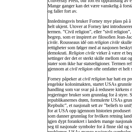
University Press, blir fort en oppramsing av e
Mange ganger kan det være vanskelig å forstå
og faller fort av.
Innledningsvis bruker Forney mye plass på å
helt ukjent. Utover at Forney løst introdusere
termen. ”Civil religion”, eller ”sivil religion”
begrep, som er inspirert av filosofien Jean-
civile
. Rousseaus idé om
religion civile
skulle
rettigheter som følger med at nasjonen besky
demokrati.
Religion civile
virker å være et beg
settinger der det er sterkt skille mellom stat o
stater som ikke har statsreligioner. Termen refer
gjennom at
civil religion
ofte omfatter et helt
Forney påpeker at
civil religion
har hatt en pr
engelske kolonimakten, startet USAs grunnle
handling som var svar på å redusere kirkens m
regjeringer bruker som grunnlag for å styre. S
republikanernes drøm, formulerte USAs grunnle
Repbulic”, et nasjonalt sett av ”beliefs to un
for at USA opp igjennom historien produsert e
som danner grunnlag for hvilken retning landet
igjen dypt forankret i landets mange nasjonale
seg til nasjonale symboler for å finne råd o
problemer. USAs mange nasjonale symboler, s