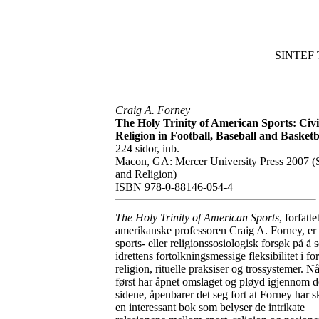
SINTEF T
Craig A. Forney
The Holy Trinity of American Sports: Civi
Religion in Football, Baseball and Basketb
224 sidor, inb.
Macon, GA: Mercer University Press 2007 (
and Religion)
ISBN 978-0-88146-054-4
The Holy Trinity of American Sports
, forfatt
amerikanske professoren Craig A. Forney, er 
sports- eller religionssosiologisk forsøk på å s
idrettens fortolkningsmessige fleksibilitet i for
religion, rituelle praksiser og trossystemer. 
først har åpnet omslaget og pløyd igjennom d
sidene, åpenbarer det seg fort at Forney har s
en interessant bok som belyser de intrikate