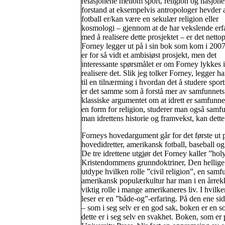
relasjonene mellom sport, religion og nasjone
forstand at eksempelvis antropologer hevder 
fotball er/kan være en sekulær religion eller
kosmologi – gjennom at de har vekslende erf
med å realisere dette prosjektet – er det netto
Forney legger ut på i sin bok som kom i 2007
er for så vidt et ambisiøst prosjekt, men det
interessante spørsmålet er om Forney lykkes i
realisere det. Slik jeg tolker Forney, legger h
til en tilnærming i hvordan det å studere sport
er det samme som å forstå mer av samfunnets 
klassiske argumentet om at idrett er samfunne
en form for religion, studerer man også samfun
man idrettens historie og framvekst, kan dette 
Forneys hovedargument går for det første ut 
hovedidretter, amerikansk fotball, baseball og 
De tre idrettene utgjør det Forney kaller ”holy 
Kristendommens grunndoktriner, Den hellige 
utdype hvilken rolle ”civil religion”, en samfu
amerikansk populærkultur har man i en årrekke 
viktig rolle i mange amerikaneres liv. I hvilk
leser er en ”både-og”-erfaring. På den ene s
– som i seg selv er en god sak, boken er en s
dette er i seg selv en svakhet. Boken, som er p