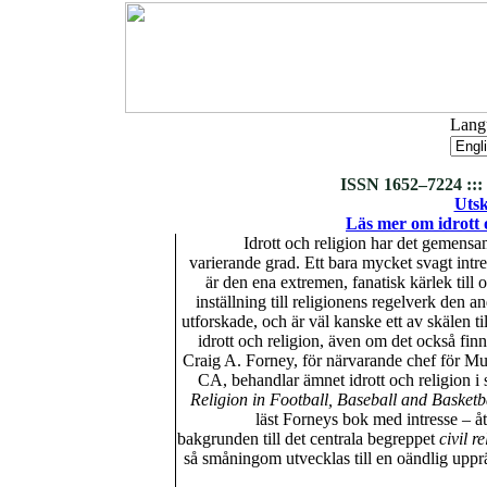
Langu
ISSN 1652–7224 ::: 
Utsk
Läs mer om idrott 
Idrott och religion har det gemensa
varierande grad. Ett bara mycket svagt intres
är den ena extremen, fanatisk kärlek till 
inställning till religionens regelverk den an
utforskade, och är väl kanske ett av skälen til
idrott och religion, även om det också fin
Craig A. Forney, för närvarande chef för Mu
CA, behandlar ämnet idrott och religion i 
Religion in Football, Baseball and Basketb
läst Forneys bok med intresse – åtm
bakgrunden till det centrala begreppet
civil r
så småningom utvecklas till en oändlig upprä