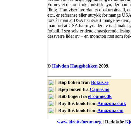
Forney et dekonstruksjonistisk syn, der han p
flittig. Han viser hvordan et obskurt årstall, en
etc., er referanse eller uttrykk for mange USA
forstår man at USA har svært mange av dem,
man fort at USA har myriader av nasjonale s
fotball. I seg selv er dette engasjerende lesi
dessverre lider av – en monoton røst som for
©
Halvdan Haugsbakken
2009.
Köp boken från
Bokus.se
Kjøp boken fra
Capris.no
Køb bogen fra
eLounge.dk
Buy this book from
Amazon.co.uk
Buy this book from
Amazon.com
www.idrottsforum.org
| Redaktör
Kje