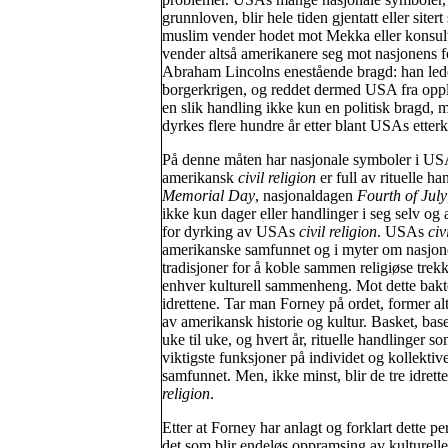
grunnloven, blir hele tiden gjentatt eller s
muslim vender hodet mot Mekka eller konsulte
vender altså amerikanere seg mot nasjonens fo
Abraham Lincolns enestående bragd: han ledet 
borgerkrigen, og reddet dermed USA fra oppl
en slik handling ikke kun en politisk bragd, m
dyrkes flere hundre år etter blant USAs ette
På denne måten har nasjonale symboler i USA a
amerikansk
civil religion
er full av rituelle 
Memorial Day
, nasjonaldagen
Fourth of July
ikke kun dager eller handlinger i seg selv og a
for dyrking av USAs
civil religion
. USAs
civ
amerikanske samfunnet og i myter om nasjone
tradisjoner for å koble sammen religiøse tre
enhver kulturell sammenheng. Mot dette bakte
idrettene. Tar man Forney på ordet, former alt
av amerikansk historie og kultur. Basket, base
uke til uke, og hvert år, rituelle handlinger s
viktigste funksjoner på individet og kollektiv
samfunnet. Men, ikke minst, blir de tre idre
religion
.
Etter at Forney har anlagt og forklart dette per
det som blir endeløs oppramsing av kulturelle