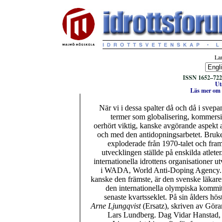
Lan
ISSN 1652–7224 
Ut
Läs mer om 
När vi i dessa spalter då och då i sve
termer som globalisering, kommersial
oerhört viktig, kanske avgörande aspekt 
och med den antidopningsarbetet. Bruke
exploderade från 1970-talet och fram
utvecklingen ställde på enskilda atlete
internationella idrottens organisationer u
i WADA, World Anti-Doping Agency. E
kanske den främste, är den svenske läkar
den internationella olympiska kommitt
senaste kvartsseklet. På sin ålders 
Arne Ljungqvist
(Ersatz), skriven av Göra
Lars Lundberg. Dag Vidar Hanstad, 