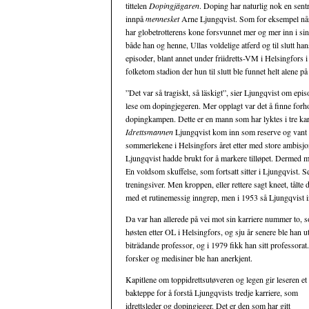
tittelen
Dopingjägaren
. Doping har naturlig nok en sentr
innpå
mennesket
Arne Ljungqvist. Som for eksempel når han
har globetrotterens kone forsvunnet mer og mer inn i si
både han og henne, Ullas voldelige atferd og til slutt ha
episoder, blant annet under friidretts-VM i Helsingfors 
folketom stadion der hun til slutt ble funnet helt alene p
”Det var så tragiskt, så läskigt”, sier Ljungqvist om epis
lese om dopingjegeren. Mer opplagt var det å finne for
dopingkampen. Dette er en mann som har lyktes i tre karr
Idrettsmannen
Ljungqvist kom inn som reserve og vant F
sommerlekene i Helsingfors året etter med store ambisjo
Ljungqvist hadde brukt for å markere tilløpet. Dermed m
En voldsom skuffelse, som fortsatt sitter i Ljungqvist. S
treningsiver. Men kroppen, eller rettere sagt kneet, tål
med et rutinemessig inngrep, men i 1953 så Ljungqvist i
Da var han allerede på vei mot sin karriere nummer to,
høsten etter OL i Helsingfors, og sju år senere ble han ut
biträdande professor, og i 1979 fikk han sitt professor
forsker og medisiner ble han anerkjent.
Kapitlene om toppidrettsutøveren og legen gir leseren et
bakteppe for å forstå Ljungqvists tredje karriere, som
idrettsleder og dopingjeger. Det er den som har gitt