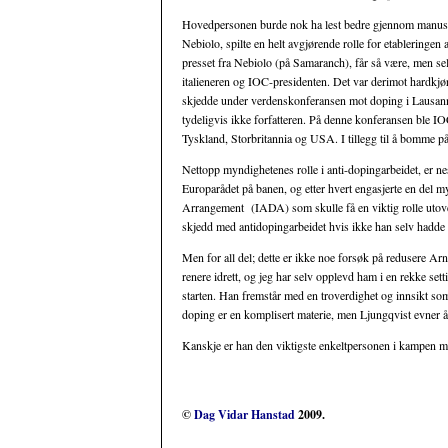
Hovedpersonen burde nok ha lest bedre gjennom manus.
Nebiolo, spilte en helt avgjørende rolle for etablering
presset fra Nebiolo (på Samaranch), får så være, men sel
italieneren og IOC-presidenten. Det var derimot hardkjør
skjedde under verdenskonferansen mot doping i Lausanne
tydeligvis ikke forfatteren. På denne konferansen ble I
Tyskland, Storbritannia og USA. I tillegg til å bomme på
Nettopp myndighetenes rolle i anti-dopingarbeidet, er nest
Europarådet på banen, og etter hvert engasjerte en del m
Arrangement (IADA) som skulle få en viktig rolle utove
skjedd med antidopingarbeidet hvis ikke han selv hadde gå
Men for all del; dette er ikke noe forsøk på redusere Ar
renere idrett, og jeg har selv opplevd ham i en rekke se
starten. Han fremstår med en troverdighet og innsikt som
doping er en komplisert materie, men Ljungqvist evner å
Kanskje er han den viktigste enkeltpersonen i kampen mo
©
Dag Vidar Hanstad
2009.