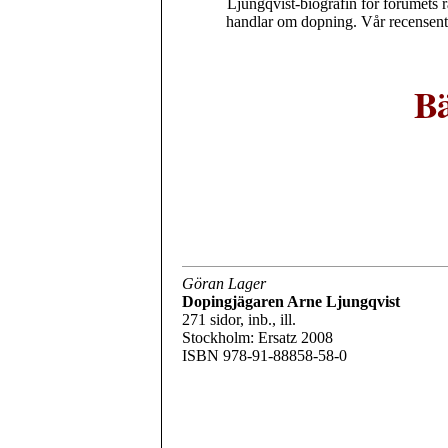
Ljungqvist-biografin för forumets r
handlar om dopning. Vår recensent 
Bä
Göran Lager
Dopingjägaren Arne Ljungqvist
271 sidor, inb., ill.
Stockholm: Ersatz 2008
ISBN 978-91-88858-58-0