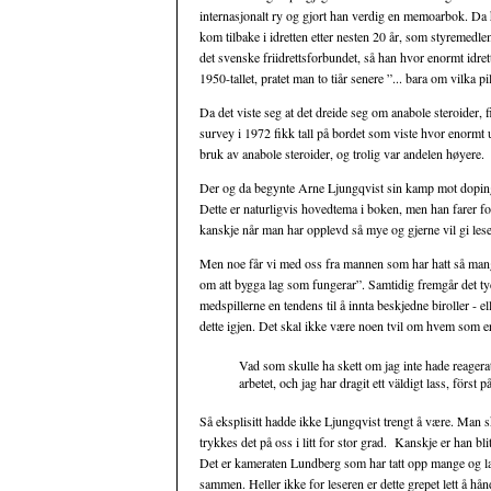
internasjonalt ry og gjort han verdig en memoarbok. Da
kom tilbake i idretten etter nesten 20 år, som styremedle
det svenske friidrettsforbundet, så han hvor enormt idr
1950-tallet, pratet man to tiår senere ”... bara om vilka pil
Da det viste seg at det dreide seg om anabole steroider,
survey i 1972 fikk tall på bordet som viste hvor enormt u
bruk av anabole steroider, og trolig var andelen høyere.
Der og da begynte Arne Ljungqvist sin kamp mot dopi
Dette er naturligvis hovedtema i boken, men han farer for
kanskje når man har opplevd så mye og gjerne vil gi leser
Men noe får vi med oss fra mannen som har hatt så mang
om att bygga lag som fungerar”. Samtidig fremgår det ty
medspillerne en tendens til å innta beskjedne biroller - ell
dette igjen. Det skal ikke være noen tvil om hvem som 
Vad som skulle ha skett om jag inte hade reagerat
arbetet, och jag har dragit ett väldigt lass, först
Så eksplisitt hadde ikke Ljungqvist trengt å være. Man sk
trykkes det på oss i litt for stor grad. Kanskje er han bli
Det er kameraten Lundberg som har tatt opp mange og lan
sammen. Heller ikke for leseren er dette grepet lett å h