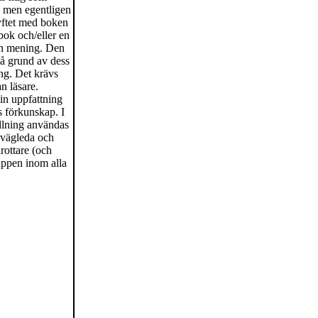
g, men egentligen
syftet med boken
bok och/eller en
min mening. Den
 på grund av dess
ing. Det krävs
n läsare.
in uppfattning
ss förkunskap. I
ållning användas
, vägleda och
rottare (och
uppen inom alla