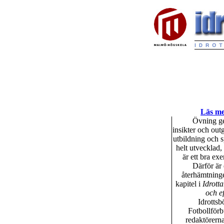
Läs mer
Övning ger
insikter och out
utbildning och s
helt utvecklad,
är ett bra ex
Därför är 
återhämtninge
kapitel i
Idrott
och e
Idrottsb
Fotbollförb
redaktörerna