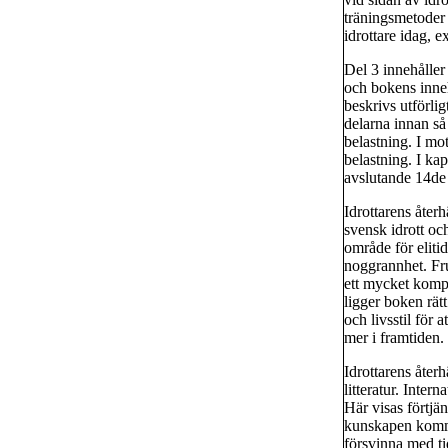
träningsmetoder 
idrottare idag, 
Del 3 innehåller
och bokens inneh
beskrivs utförli
delarna innan så 
belastning. I mo
belastning. I k
avslutande 14de k
Idrottarens åter
svensk idrott oc
område för eliti
noggrannhet. Fru
ett mycket kompl
ligger boken rätt 
och livsstil för 
mer i framtiden.
Idrottarens återh
litteratur. Inter
Här visas förtjän
kunskapen kommer
försvinna med ti