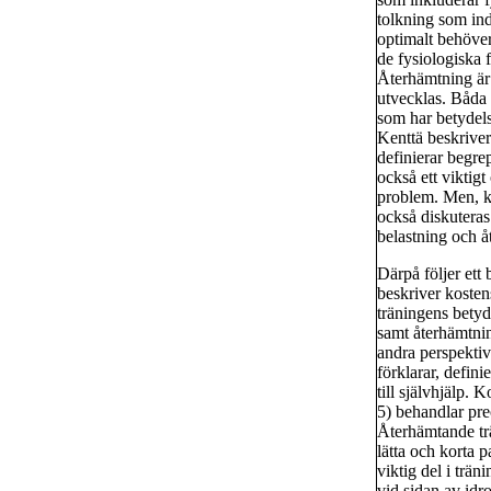
tolkning som ind
optimalt behöver
de fysiologiska f
Återhämtning är 
utvecklas. Båda 
som har betydels
Kenttä beskriver
definierar begre
också ett viktig
problem. Men, kap
också diskuteras
belastning och å
Därpå följer ett
beskriver koste
träningens betyd
samt återhämtni
andra perspekti
förklarar, defini
till självhjälp. 
5) behandlar prec
Återhämtande trän
lätta och korta p
viktig del i trä
vid sidan av id