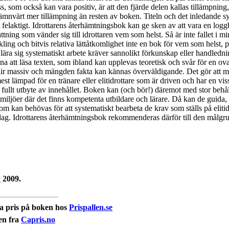
ss, som också kan vara positiv, är att den fjärde delen kallas tillämpnin
nämnvärt mer tillämpning än resten av boken. Titeln och det inledande 
 felaktigt. Idrottarens återhämtningsbok kan ge sken av att vara en logg
ttning som vänder sig till idrottaren vem som helst. Så är inte fallet i 
nkling och bitvis relativa lättåtkomlighet inte en bok för vem som helst,
 lära sig systematiskt arbete kräver sannolikt förkunskap eller handledn
ana att läsa texten, som ibland kan upplevas teoretisk och svår för en ova
lir massiv och mängden fakta kan kännas överväldigande. Det gör att m
est lämpad för en tränare eller elitidrottare som är driven och har en vi
t få fullt utbyte av innehållet. Boken kan (och bör!) däremot med stor beh
lmiljöer där det finns kompetenta utbildare och lärare. Då kan de guida
som kan behövas för att systematiskt bearbeta de krav som ställs på elitid
idag. Idrottarens återhämtningsbok rekommenderas därför till den målgr
y
2009.
ta pris på boken hos
Prispallen.se
en fra
Capris.no