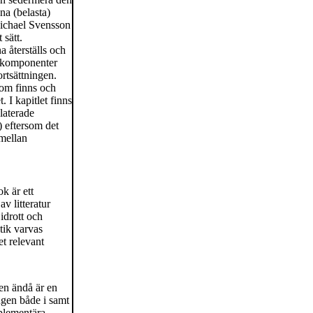
na (belasta)
Michael Svensson
 sätt.
 återställs och
a komponenter
rtsättningen.
som finns och
 I kapitlet finns
laterade
) eftersom det
 mellan
k är ett
v litteratur
idrott och
tik varvas
et relevant
men ändå är en
ngen både i samt
plementära