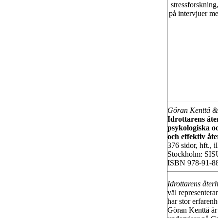
stressforskning
på intervjuer me
Göran Kenttä &
Idrottarens åt
psykologiska o
och effektiv å
376 sidor, hft., il
Stockholm: SISU
ISBN 978-91-8
Idrottarens åte
väl representera
har stor erfarenh
Göran Kenttä är 