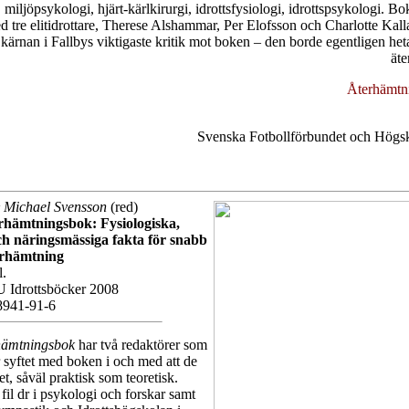
, miljöpsykologi, hjärt-kärlkirurgi, idrottsfysiologi, idrottspsykologi. B
d tre elitidrottare, Therese Alshammar, Per Elofsson och Charlotte Kall
kärnan i Fallbys viktigaste kritik mot boken – den borde egentligen heta
ät
Återhämtni
Svenska Fotbollförbundet och Högs
 Michael Svensson
(red)
erhämtningsbok: Fysiologiska,
ch näringsmässiga fakta för snabb
terhämtning
l.
 Idrottsböcker 2008
8941-91-6
rhämtningsbok
har två redaktörer som
r syftet med boken i och med att de
et, såväl praktisk som teoretisk.
fil dr i psykologi och forskar samt