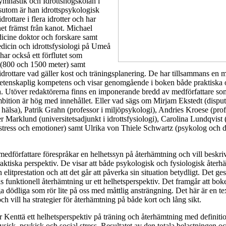
ymnastik och Idrottshögskolan i
utom är han idrottspsykologisk
tidrottare i flera idrotter och har
het främst från kanot. Michael
icine doktor och forskare samt
medicin och idrottsfysiologi på Umeå
har också ett förflutet som
 (800 och 1500 meter) samt
litidrottare vad gäller kost och träningsplanering. De har tillsammans en 
etenskaplig kompetens och visar genomgående i boken både praktiska o
. Utöver redaktörerna finns en imponerande bredd av medförfattare som
bition är hög med innehållet. Eller vad sägs om Mirjam Ekstedt (dispu
 hälsa), Patrik Grahn (professor i miljöpsykologi), Andries Kroese (profe
er Marklund (universitetsadjunkt i idrottsfysiologi), Carolina Lundqvist 
stress och emotioner) samt Ulrika von Thiele Schwartz (psykolog och d
edförfattare förespråkar en helhetssyn på återhämtning och vill beskri
raktiska perspektiv. De visar att både psykologisk och fysiologisk återh
elitprestation och att det går att påverka sin situation betydligt. Det g
as funktionell återhämtning ur ett helhetsperspektiv. Det framgår att bok
iga dödliga som rör lite på oss med måttlig ansträngning. Det här är en t
och vill ha strategier för återhämtning på både kort och lång sikt.
r Kenttä ett helhetsperspektiv på träning och återhämtning med definiti
ysisk, psykisk och social stress. Resultatet av den totala belastningen 