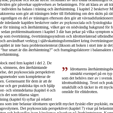
ividen gör påverkar upplevelsen av belastningen. För att klara av att trä
 individen ha balans i träning och återhämtning. I kapitel 2 beskriver 
aktorerna som gör att träningen leder till förbättring om den sköts på rätt
egentligen en del av träningen eftersom den gör att vävnadsfunktionerna
de inledande kapitlen beskriver rader av psykosociala och fysiologisk
e för träning och återhämtning, vilket ger en nödvändig bakgrund för fo
 sedan problemsituationen i kapitel 3 där han pekar på vilka symptom 
pp som överträning, överträningssyndrom och idrottsrelaterad utbrändhet.
t och användbart verktyg i självskattningsformuläret kring överträningsre
itlet är inte bara problemorienterat (liksom att boken i stort inte är det
 “hur smart är din återhämtning?” och framgångsfaktorer i balansakten
terhämtning.
 block med fem kapitel i del 2. De
ns, sömnens, den återhämtande
Idrottarens återhämtningsbo
else, det psykosociala perspektivet
utmärkt exempel på en typ a
ngsmetoder som kompletterar de
som det behövs mer av i svensk 
ven. Gemensamt för dem är att de
idrottsutbildning. Teori och prak
erar och ger praktiska tips och hjälp
smakfullt och täcker in ett myck
Kost- och sömndelarna (kapitel 4 och
område för elitidrotten.
is det som titlarna säger.
ing (kapitel 6) syftar på relativt
ass som inte belastar idrottaren speciellt mycket fysiskt eller psykiskt, 
ningsvolymen. Det psykosociala perspektivet (kapitel 7) visar på belastni
rotten och behandlar även känslornas påverkan på återhämtningen. Kom