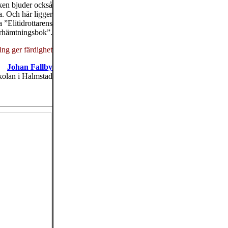
oken bjuder också
a. Och här ligger
 ”Elitidrottarens
erhämtningsbok”.
ng ger färdighet
Johan Fallby
kolan i Halmstad