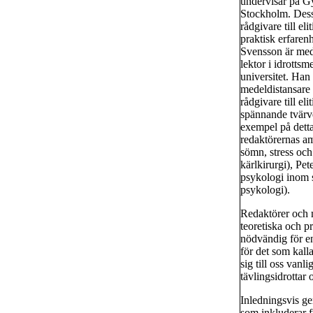
undervisar på G
Stockholm. Dess
rådgivare till eli
praktisk erfaren
Svensson är med
lektor i idrotts
universitet. Han 
medeldistansare
rådgivare till e
spännande tvärv
exempel på detta
redaktörernas am
sömn, stress och
kärlkirurgi), Pet
psykologi inom 
psykologi).
Redaktörer och m
teoretiska och p
nödvändig för en 
för det som kall
sig till oss vanl
tävlingsidrottar 
Inledningsvis ge
som inkluderar f