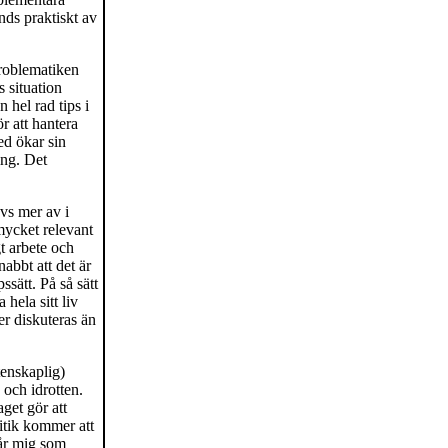
ds praktiskt av
problematiken
 situation
 hel rad tips i
ör att hantera
ed ökar sin
ing. Det
vs mer av i
 mycket relevant
t arbete och
abbt att det är
sätt. På så sätt
 hela sitt liv
er diskuteras än
tenskaplig)
 och idrotten.
aget gör att
itik kommer att
lår mig som