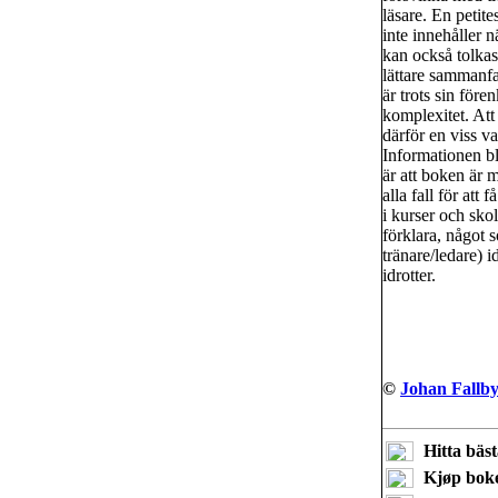
läsare. En petite
inte innehåller 
kan också tolkas
lättare sammanfa
är trots sin före
komplexitet. Att
därför en viss v
Informationen b
är att boken är m
alla fall för at
i kurser och sko
förklara, något 
tränare/ledare) 
idrotter.
©
Johan Fallb
Hitta bäs
Kjøp bok