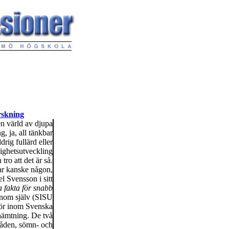
orskning
en värld av djupa
, ja, all tänkbar
rig fullärd eller
dighetsutveckling
ro att det är så.
rar kanske någon,
l Svensson i sitt
 fakta för snabb
onom själv (SISU
ktör inom Svenska
hämtning. De två
mråden, sömn- och