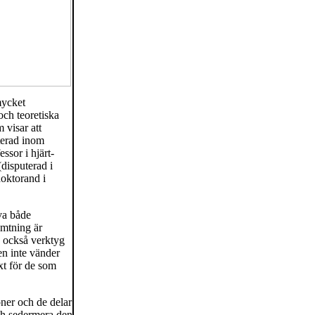
mycket
ch teoretiska
 visar att
terad inom
ssor i hjärt-
(disputerad i
oktorand i
va både
ämtning är
es också verktyg
en inte vänder
ext för de som
oner och de delar
och sedermera den