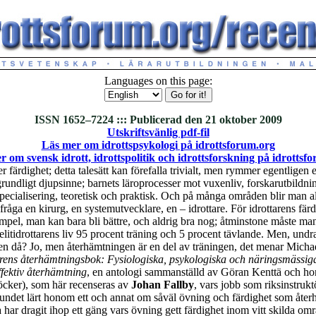
Languages on this page:
ISSN 1652–7224 ::: Publicerad den 21 oktober 2009
Utskriftsvänlig pdf-fil
Läs mer om idrottspsykologi på idrottsforum.org
 om svensk idrott, idrottspolitik och idrottsforskning på idrottsf
 färdighet; detta talesätt kan förefalla trivialt, men rymmer egentligen 
grundligt djupsinne; barnets läroprocesser mot vuxenliv, forskarutbildning
pecialisering, teoretisk och praktisk. Och på många områden blir man ald
 fråga en kirurg, en systemutvecklare, en – idrottare. För idrottarens fär
empel, man kan bara bli bättre, och aldrig bra nog; åtminstone måste man t
elitidrottarens liv 95 procent träning och 5 procent tävlande. Men, und
n då? Jo, men återhämtningen är en del av träningen, det menar Michae
arens återhämtningsbok: Fysiologiska, psykologiska och näringsmässiga
ffektiv återhämtning
, en antologi sammanställd av Göran Kenttä och h
öcker), som här recenseras av
Johan Fallby
, vars jobb som riksinstru
undet lärt honom ett och annat om såväl övning och färdighet som åter
 har dragit ihop ett gäng vars övning gett färdighet inom vitt skilda o