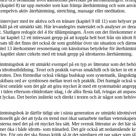
(kapitel 8) tar upp metoder som kan främja återhämtning och som använ
exempelvis aktiv återhämtning, stretching, massage eller meditation.
 intervjuer med tre aktiva och en tränare (kapitel 9 till 11) som belyser 
åll på ett utmärkt sätt. Här levandegörs materialet och analyser av deras
gt. Slutligen redogör del 4 för tillämpningen. Även om det förekommer en
tar kapitel 12 ett intressant grepp på att koppla helt bort från sin idrott f
tsats till det finns det också de som grubblar över sin situation och därm
apitel 13 återkommer resonemang om känslornas betydelse för återhämtn
apitlet sluter cirkeln med ett totalt grepp på idrottarens återhämtning.
hämtningsbok är ett utmärkt exempel på en typ av litteratur som det behö
h idrottsutbildning. Teori och praktik varvas smakfullt och täcker in ett
drotten. Den förmedlar också viktiga budskap som systematik, långsiktig
ktbara ord av symbiosen mellan teori och praktik. Det framgår också sn
ext område som det går att göra mycket åt med ett systematiskt angrepps
i tiden eftersom elitidrottare idag, i de allra flesta fall, tvingas att anpassa
att lyckas. Det berörs indirekt och direkt i texten och är något som behöv
ämtningsbok är därför tidigt ute i nästa generation av utmärkt idrotts(ve
nationellt går det att tyda en trend mot ökat samarbete mellan vetenskapen
sterna med det på ett mycket bra sätt. Mer svensk litteratur av det här sl
 öka i både idrotts- som tränarled. Det gör också att nedanstående kr
den. För om det ska finnas kritik så är det nämligen ett par saker som s