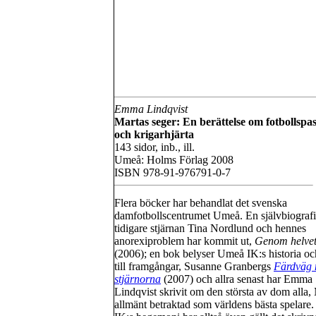
Emma Lindqvist
Martas seger: En berättelse om fotbollspa
och krigarhjärta
143 sidor, inb., ill.
Umeå: Holms Förlag 2008
ISBN 978-91-976791-0-7
Flera böcker har behandlat det svenska
damfotbollscentrumet Umeå. En självbiografi
tidigare stjärnan Tina Nordlund och hennes
anorexiproblem har kommit ut,
Genom helvet
(2006); en bok belyser Umeå IK:s historia o
till framgångar, Susanne Granbergs
Färdväg 
stjärnorna
(2007) och allra senast har Emma
Lindqvist skrivit om den största av dom alla,
allmänt betraktad som världens bästa spelare