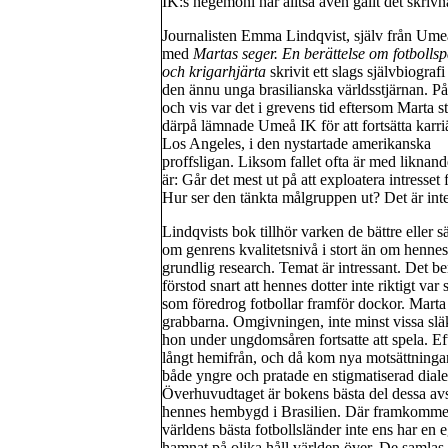
IK:s hegemoni har alltså även gällt det skrivn
Journalisten Emma Lindqvist, själv från Ume
med
Martas seger. En berättelse om fotbolls
och krigarhjärta
skrivit ett slags självbiograf
den ännu unga brasilianska världsstjärnan. På
och vis var det i grevens tid eftersom Marta s
därpå lämnade Umeå IK för att fortsätta karri
Los Angeles, i den nystartade amerikanska
proffsligan. Liksom fallet ofta är med liknan
är: Går det mest ut på att exploatera intresse
Hur ser den tänkta målgruppen ut? Det är inte
Lindqvists bok tillhör varken de bättre eller s
om genrens kvalitetsnivå i stort än om hennes 
grundlig research. Temat är intressant. Det 
förstod snart att hennes dotter inte riktigt var
som föredrog fotbollar framför dockor. Marta
grabbarna. Omgivningen, inte minst vissa släk
hon under ungdomsåren fortsatte att spela. Eft
långt hemifrån, och då kom nya motsättningar
både yngre och pratade en stigmatiserad diale
Överhuvudtaget är bokens bästa del dessa avsn
hennes hembygd i Brasilien. Där framkommer 
världens bästa fotbollsländer inte ens har en 
hamnat på olika håll världen över. De samlas e