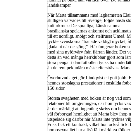
landskamper.
När Marta tillsammans med lagkamraten Elai
slutligen värvades till Sverige, följde nästa st
kulturkrock: De spralliga, känslosamma
brasilianska spelarnas ankomst och acklimati
till ett nordligt, snöigt och stelfruset Umeå. M
tyckte svenskorna ”tränade väldigt mycket, åt
glada ut när de sjöng”. Här fungerar boken s
med sina nyförvärv från fjärran länder. Det
detta än vad många herrklubbar gjort som lämn
stora pengar i damfotbollen tycks ha underlät
än de rent pekuniära måste eftersträvas. Marta 
Överhuvudtaget gör Lindqvist ett gott jobb. F
hennes storslagna prestationer i enskilda fot
150 sidor.
Största svagheten med boken är nog vad som 
relationer till omgivningen, där hon tycks 
är det märkligt att ingenting skrivs om hennes
väl förborgad hemlighet att Marta blev ihop m
utspelade sig därför när Marta inte tycktes vi
Frisk fick ett kontrakt, vilket hon också fick
homosexualitet har alltså fått märkliga följder