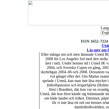
Langu
ISSN 1652–7224 :
Utsk
Läs mer om fo
Efter många om och men lämnade Umeå IKs br
2008 för Los Angeles Sol med den stolta ti
året i rad). Under hennes tid i Umeå IK v
2004, och Svenska Cupen en gång, 2007 
skytteligan 2004–06 och 2008. Dessutom 
två gånger efter det. Om Martas osann
spelade i Umeå, kan man inte läsa mycket 
fotbollspassion och krigarhjärta
(Holms F
först i Brasilien, där hon var en ovanli
Umeå, där hon först kände sig främmande infö
om både landet och folket. Däremot, påpe
får vi inte läsa ett ord om hennes rela
damfotbollsvärlden, oc