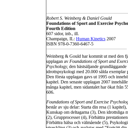
Robert S. Weinberg & Daniel Gould
Foundations of Sport and Exercise Psycho
Fourth Edition
607 sidor, inb., ill.
Champaign, IL:
Human Kinetics
2007
ISBN 978-0-7360-6467-5
Weinberg & Gould har kommit ut med den fj
upplagan av
Foundations of Sport and Exerc
Psychology,
den bästsäljande grundläggande 
idrottspsykologi med 20.000 sålda exemplar p
Den första upplagan gavs ut 1995 och innehö
kapitel. Den senaste upplagan 2007 innehåller
många kapitel, men sidantalet har ökat från 55
606.
Foundations of Sport and Exercise Psycholo
består av sju delar: Starta din resa (1 kapitel),
Kunskap om deltagarna (3), Den idrottsliga m
(2), Grupprocesser (4), Förbättra prestationen
Förbättra hälsa och välmående (5), Psykologi
utveckling (3) och avslutas med ”Fortsätt din 