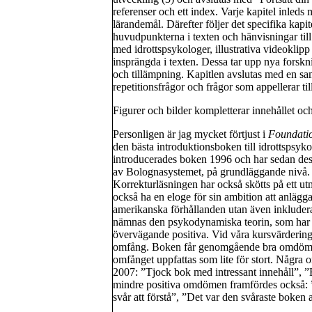
referenser och ett index. Varje kapitel inleds
lärandemål. Därefter följer det specifika kap
huvudpunkterna i texten och hänvisningar til
med idrottspsykologer, illustrativa videoklipp
insprängda i texten. Dessa tar upp nya forskni
och tillämpning. Kapitlen avslutas med en sa
repetitionsfrågor och frågor som appellerar til
Figurer och bilder kompletterar innehållet och b
Personligen är jag mycket förtjust i
Foundatio
den bästa introduktionsboken till idrottspsyko
introducerades boken 1996 och har sedan des
av Bolognasystemet, på grundläggande nivå. 
Korrekturläsningen har också skötts på ett utmä
också ha en eloge för sin ambition att anlägga
amerikanska förhållanden utan även inkludera
nämnas den psykodynamiska teorin, som har si
övervägande positiva. Vid våra kursvärderinga
omfång. Boken får genomgående bra omdömen
omfånget uppfattas som lite för stort. Några
2007: ”Tjock bok med intressant innehåll”, ”
mindre positiva omdömen framfördes också: ” S
svår att förstå”, ”Det var den svåraste boken a