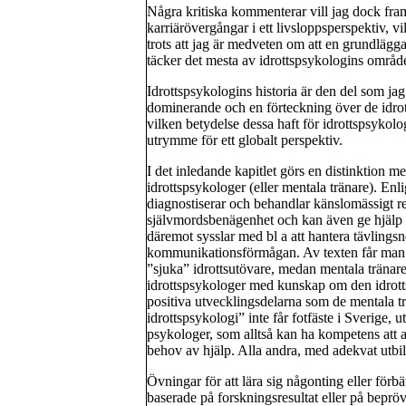
Några kritiska kommenterar vill jag dock fram
karriärövergångar i ett livsloppsperspektiv, vi
trots att jag är medveten om att en grundlägga
täcker det mesta av idrottspsykologins områd
Idrottspsykologins historia är den del som jag
dominerande och en förteckning över de idrot
vilken betydelse dessa haft för idrottspsykolo
utrymme för ett globalt perspektiv.
I det inledande kapitlet görs en distinktion 
idrottspsykologer (eller mentala tränare). Enli
diagnostiserar och behandlar känslomässigt re
självmordsbenägenhet och kan även ge hjälp 
däremot sysslar med bl a att hantera tävlingsne
kommunikationsförmågan. Av texten får man in
”sjuka” idrottsutövare, medan mentala tränare 
idrottspsykologer med kunskap om den idrottsl
positiva utvecklingsdelarna som de mentala t
idrottspsykologi” inte får fotfäste i Sverige, 
psykologer, som alltså kan ha kompetens att a
behov av hjälp. Alla andra, med adekvat utbild
Övningar för att lära sig någonting eller förb
baserade på forskningsresultat eller på bepröv