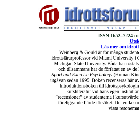
ISSN 1652–7224 :::
Utsk
Läs mer om idrott
Weinberg & Gould är för många studenter
idrottslärarprofessor vid Miami University i
Michigan State University. Båda har röstat
och tillsammans har de författat en av de
Sport and Exercise Psychology
(Human Kinet
utgåvan sedan 1995. Boken recenseras här a
introduktionsboken till idrottspsykologi
kurslitteratur vid hans egen institut
”recensioner” av studenterna i kursutvärder
föreliggande fjärde försöket. Det enda s
vissa resonema