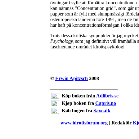
övningar i syfte att förbättra koncentrationen
kan nämnas ”Concentration grid”, som går ut p
papper som är fyllt med slumpmässigt fördelad
östeuropeiska länderna före 1991, men de finns
har haft på koncentrationsförmågan i olika idrot
Trots dessa kritiska synpunkter är jag mycket p
Psychology,
som jag definitivt vill framhålla
fascinerande området idrottspsykologi.
©
Erwin Apitzsch
2008
Köp boken från
Adlibris.se
Kjøp boken fra
Capris.no
Køb bogen fra
Saxo.dk
www.idrottsforum.org
| Redaktör
Kje