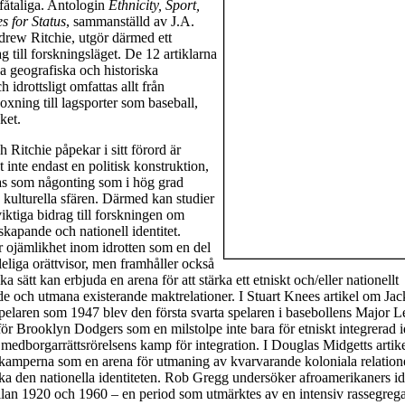
fåtaliga. Antologin
Ethnicity, Sport,
es for Status
, sammanställd av J.A.
rew Ritchie,
utgör därmed ett
 till forskningsläget. De 12 artiklarna
ka geografiska och historiska
idrottsligt omfattas allt från
oxning till lagsporter som baseball,
ket.
itchie påpekar i sitt förord är
et inte endast en politisk konstruktion,
tas som någonting som i hög grad
 kulturella sfären. Därmed kan studier
viktiga bidrag till forskningen om
sskapande och nationell identitet.
 ojämlikhet inom idrotten som en del
leliga orättvisor, men framhåller också
ika sätt kan erbjuda en arena för att stärka ett etniskt och/eller nationellt
de och utmana existerande maktrelationer. I Stuart Knees artikel om Ja
laren som 1947 blev den första svarta spelaren i basebollens Major L
ör Brooklyn Dodgers som en milstolpe inte bara för etniskt integrerad i
 medborgarrättsrörelsens kamp för integration. I Douglas Midgetts artik
skamperna som en arena för utmaning av kvarvarande koloniala relatione
ka den nationella identiteten. Rob Gregg undersöker afroamerikaners id
llan 1920 och 1960 – en period som utmärktes av en intensiv rassegreg