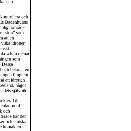
ikanska
 kontrollera och
ile Badenhursts
ämpligt område
g mission” som
ra att en
vilka idrotter
tiskt
 Hokowhitu menar
kningen som
t. Dessa
ad och betonat en
ningen fungerat
å att idrotten
Zeeland, något
llets självbild.
ekter. Till
culation of
sk och
iterade här den
ser och etniska
de kontakten