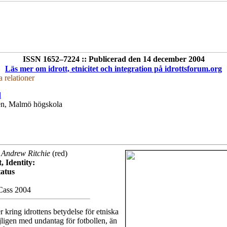
ISSN 1652–7224 :: Publicerad den 14 december 2004
Läs mer om idrott, etnicitet och integration på idrottsforum.org
a relationer
d
en, Malmö högskola
 Andrew Ritchie
(red)
, Identity:
tatus
Cass 2004
r kring idrottens betydelse för etniska
öjligen med undantag för fotbollen, än