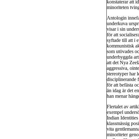
konstaterar att 
minoriteten tvin
Antologin innefat
underkuva urspru
visar i sin unde
för att socialis
syftade till att i
kommunistisk akt
som utövades oc
underbyggda arti
att det Nya Zeel
aggressiva, oint
stereotyper har l
disciplinerande 
för att befästa 
än idag är det e
han menar hänger
Flertalet av artik
exempel undersö
Indian Identitie
klassmässig posi
vita gentlemannak
minoriteter geno