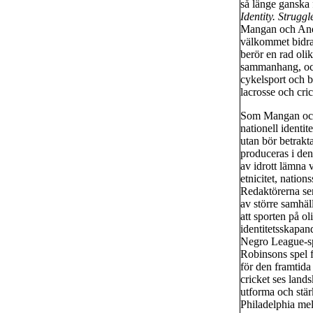
så länge ganska 
Identity. Struggl
Mangan och And
välkommet bidrag
berör en rad oli
sammanhang, och 
cykelsport och b
lacrosse och cric
Som Mangan och R
nationell identit
utan bör betrak
produceras i den
av idrott lämna 
etnicitet, nation
Redaktörerna ser
av större samhäl
att sporten på ol
identitetsskapan
Negro League-spe
Robinsons spel f
för den framtida
cricket ses land
utforma och stär
Philadelphia me