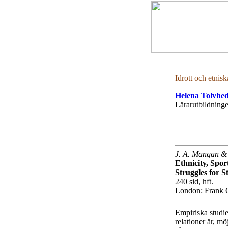
Idrott och etnisk
Helena Tolvhe
Lärarutbildning
J. A. Mangan &
Ethnicity, Sport
Struggles for S
240 sid, hft.
London: Frank 
Empiriska studie
relationer är, m