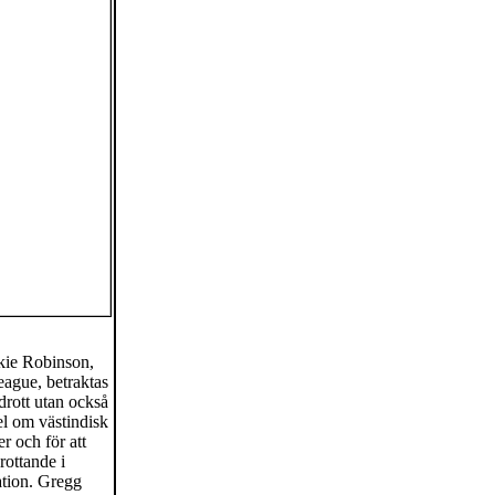
ckie Robinson,
eague, betraktas
drott utan också
el om västindisk
r och för att
rottande i
ation. Gregg