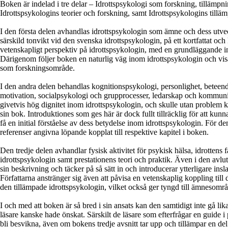
Boken är indelad i tre delar – Idrottspsykologi som forskning, tillämpn
Idrottspsykologins teorier och forskning, samt Idrottspsykologins tillä
I den första delen avhandlas idrottspsykologin som ämne och dess utvec
särskild tonvikt vid den svenska idrottspsykologin, på ett kortfattat och 
vetenskapligt perspektiv på idrottspsykologin, med en grundläggande i
Därigenom följer boken en naturlig väg inom idrottspsykologin och visa
som forskningsområde.
I den andra delen behandlas kognitionspsykologi, personlighet, beteen
motivation, socialpsykologi och grupprocesser, ledarskap och kommun
givetvis hög dignitet inom idrottspsykologin, och skulle utan problem k
sin bok. Introduktiones som ges här är dock fullt tillräcklig för att k
få en initial förståelse av dess betydelse inom idrottspsykologin. För de
referenser angivna löpande kopplat till respektive kapitel i boken.
Den tredje delen avhandlar fysisk aktivitet för psykisk hälsa, idrottens
idrottspsykologin samt prestationens teori och praktik. Även i den avlut
sin beskrivning och täcker på så sätt in och introducerar ytterligare ins
Författarna anstränger sig även att påvisa en vetenskaplig koppling till
den tillämpade idrottspsykologin, vilket också ger tyngd till ämnesområd
I och med att boken är så bred i sin ansats kan den samtidigt inte gå l
läsare kanske hade önskat. Särskilt de läsare som efterfrågar en guide 
bli besvikna, även om bokens tredje avsnitt tar upp och tillämpar en del