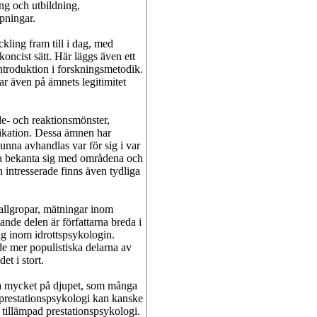
ing och utbildning,
mpningar.
kling fram till i dag, med
koncist sätt. Här läggs även ett
ntroduktion i forskningsmetodik.
r även på ämnets legitimitet
de- och reaktionsmönster,
ikation. Dessa ämnen har
unna avhandlas var för sig i var
unna bekanta sig med områdena och
n intresserade finns även tydliga
 fallgropar, mätningar inom
ande delen är författarna breda i
lag inom idrottspsykologin.
 de mer populistiska delarna av
et i stort.
ika mycket på djupet, som många
i prestationspsykologi kan kanske
 tillämpad prestationspsykologi.