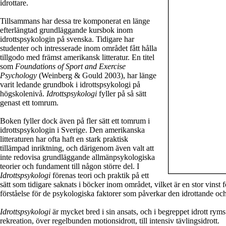
idrottare.
Tillsammans har dessa tre komponerat en länge
efterlängtad grundläggande kursbok inom
idrottspsykologin på svenska. Tidigare har
studenter och intresserade inom området fått hålla
tillgodo med främst amerikansk litteratur. En titel
som
Foundations of Sport and Exercise
Psychology
(Weinberg & Gould 2003), har länge
varit ledande grundbok i idrottspsykologi på
högskolenivå.
Idrottspsykologi
fyller på så sätt
genast ett tomrum.
Boken fyller dock även på fler sätt ett tomrum i
idrottspsykologin i Sverige. Den amerikanska
litteraturen har ofta haft en stark praktisk
tillämpad inriktning, och därigenom även valt att
inte redovisa grundläggande allmänpsykologiska
teorier och fundament till någon större del. I
Idrottspsykologi
förenas teori och praktik på ett
sätt som tidigare saknats i böcker inom området, vilket är en stor vinst 
förståelse för de psykologiska faktorer som påverkar den idrottande o
Idrottspsykologi
är mycket bred i sin ansats, och i begreppet idrott ryms 
rekreation, över regelbunden motionsidrott, till intensiv tävlingsidrott.