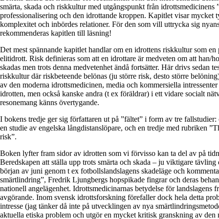
smärta, skada och riskkultur med utgångspunkt från idrottsmedicinens ”
professionalisering och den idrottande kroppen. Kapitlet visar mycket ty
komplexitet och inbördes relationer. För den som vill uttrycka sig nyans
rekommenderas kapitlen till läsning!
Det mest spännande kapitlet handlar om en idrottens riskkultur som en 
elitidrott. Risk definieras som att en idrottare är medveten om att han/
skadas men trots denna medvetenhet ändå fortsätter. Här drivs sedan tese
riskkultur där riskbeteende belönas (ju större risk, desto större belönin
av den moderna idrottsmedicinen, media och kommersiella intressenter
idrotten, men också kanske andra (t ex föräldrar) i ett vidare socialt nä
resonemang känns övertygande.
I bokens tredje ger sig författaren ut på ”fältet” i form av tre fallstudie
en studie av engelska långdistanslöpare, och en tredje med rubriken ”T
risk”.
Boken lyfter fram sidor av idrotten som vi förvisso kan ta del av på tid
Beredskapen att ställa upp trots smärta och skada – ju viktigare tävling de
början av juni genom t ex fotbollslandslagens skadeläge och kommenta
smärtlindring”, Fredrik Ljungbergs hopspikade fingrar och deras behand
nationell angelägenhet. Idrottsmedicinarnas betydelse för landslagens 
avgörande. Inom svensk idrottsforskning förefaller dock hela detta pr
intresse (jag tänker då inte på utvecklingen av nya smärtlindringsmetode
aktuella etiska problem och utgör en mycket kritisk granskning av den 