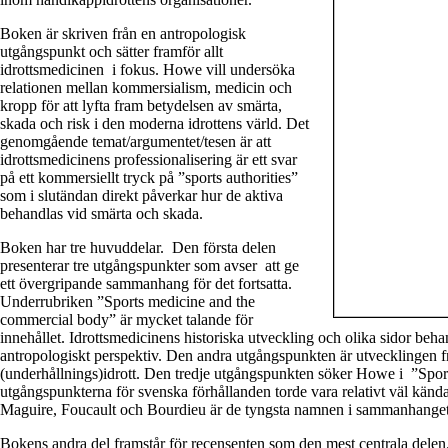
Boken är skriven från en antropologisk
utgångspunkt och sätter framför allt
idrottsmedicinen i fokus. Howe vill undersöka
relationen mellan kommersialism, medicin och
kropp för att lyfta fram betydelsen av smärta,
skada och risk i den moderna idrottens värld. Det
genomgående temat/argumentet/tesen är att
idrottsmedicinens professionalisering är ett svar
på ett kommersiellt tryck på ”sports authorities”
som i slutändan direkt påverkar hur de aktiva
behandlas vid smärta och skada.
Boken har tre huvuddelar. Den första delen
presenterar tre utgångspunkter som avser att ge
ett övergripande sammanhang för det fortsatta.
Underrubriken ”Sports medicine and the
commercial body” är mycket talande för
innehållet. Idrottsmedicinens historiska utveckling och olika sidor beha
antropologiskt perspektiv. Den andra utgångspunkten är utvecklingen fr
(underhållnings)idrott. Den tredje utgångspunkten söker Howe i ”Sport
utgångspunkterna för svenska förhållanden torde vara relativt väl kända
Maguire, Foucault och Bourdieu är de tyngsta namnen i sammanhanget
Bokens andra del framstår för recensenten som den mest centrala dele