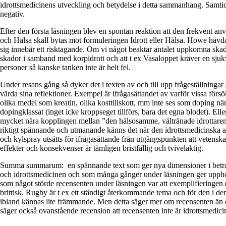
idrottsmedicinens utveckling och betydelse i detta sammanhang. Samtid
negativ.
Efter den första läsningen blev en spontan reaktion att den frekvent a
och Hälsa skall bytas mot formuleringen Idrott eller Hälsa. Howe hävdar 
sig innebär ett risktagande. Om vi något beaktar antalet uppkomna sk
skador i samband med korpidrott och att t ex Vasaloppet kräver en sju
personer så kanske tanken inte är helt fel.
Under resans gång så dyker det i texten av och till upp frågeställningar
värda sina reflektioner. Exempel är ifrågasättandet av varför vissa förs
olika medel som kreatin, olika kosttillskott, mm inte ses som doping nä
dopingklassat (inget icke kroppseget tillförs, bara det egna blodet). E
mycket nära kopplingen mellan ”den hälsosamme, vältränade idrottare
riktigt spännande och utmanande känns det när den idrottsmedicinska an
och kylspray utsätts för ifrågasättande från utgångspunkten att vetens
effekter och konsekvenser är tämligen bristfällig och tvivelaktig.
Summa summarum: en spännande text som ger nya dimensioner i betra
och idrottsmedicinen och som många gånger under läsningen ger upphov
som något störde recensenten under läsningen var att exemplifieringen (a
brittisk. Rugby är t ex ett ständigt återkommande tema och för den i den
ibland kännas lite främmande. Men detta säger mer om recensenten än
säger också ovanstående recension att recensenten inte är idrottsmedici