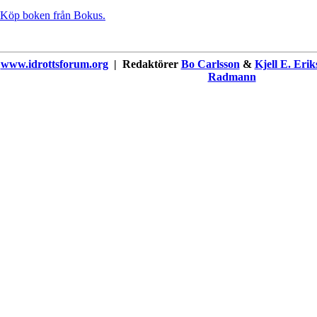
Köp boken från Bokus.
www.idrottsforum.org
| Redaktörer
Bo Carlsson
&
Kjell E. Erik
Radmann