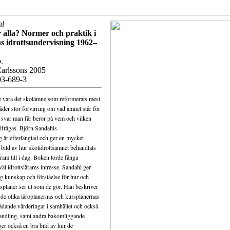
hl
 alla? Normer och praktik i
s idrottsundervisning 1962–
.
arlssons 2005
3-689-3
e vara det skolämne som reformerats mest
råder stor förvirring om vad ämnet står för
e svar man får beror på vem och vilken
llfrågas. Björn Sandahls
 är efterlängtad och ger en mycket
a bild av hur skolidrottsämnet behandlats
fram till i dag. Boken torde fånga
väl idrottslärares intresse. Sandahl ger
ig kunskap och förståelse för hur och
splaner ser ut som de gör. Han beskriver
 de olika läroplanernas och kursplanernas
rådande värderingar i samhället och också
andling, samt andra bakomliggande
ger också en bra bild av hur de