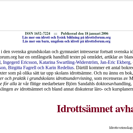
ISSN 1652–7224 ::: Publicerad den 18 januari 2006
Läs mer om idrott och fysisk bildning på idrottsforum.org
Läs mer om barn, ungdom och idrott på idrottsforum.org
 i den svenska grundskolan och gymnasiet intresserar fortsatt svenska id
forum.org har en omfångsrik handfull texter på området, artiklar av bla
l
,
Ingegerd Ericsson
,
Katarina Swartling-Widerström
,
Jan-Eric Ekberg
,
on, Birgitta Fagrell och Karin Redelius
. Därtill kommer ett antal bokr
exter som på olika sätt tar upp skolans idrottsämne. Och nu ännu en bok
r och praktik i grundskolans idrottsundervisning,
som recenseras av M
e för alla
är vår flitige medarbetare Björn Sandahls doktorsavhandling, 
klingen av idrottsämnet och bland annat diskuterar läro- och kursplaner
Idrottsämnet avh
Idrottsvetenska