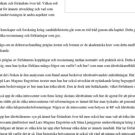
lkats och förändrats över tid. Vilken roll
at för ämnets utveckling och vad som
 i undervisningen är andra aspekter som
kunskaper och forskning kring samhällshistoria går som en röd tråd genom alla kapitel. Detta g
 olika resonemang och förklaringar som ges.
råga om en doktorsavhandling präglas texten och formen av de akademiska krav som detta medfö
ckande.
 präglas av författarens kopplingar och resonemang mellan normativ och praktisk nivå. Detta ä
t sig, men han lyckas förklara många frågor om varför? och hur? som man som idrottslärarutbildar
nt del i boken är den analysram som bland annat beskriver idrottsutövandets målsättningar. Här 
s på Lars Magnus Engströms teorier men han har också utvecklat ett nytänkande kring begreppsb
santa beskrivningar av hur man kan tolka idrott. Den är dock inte heltäckande, vilket författaren
kså upp de olika intressenter som finns kring skolans idrottsämne och hur de agerat för att påve
om ställts på de olika intressenterna vid reformeringen av ämnet till hur man lyckades att genom
der olika tidsperioder/reformeringar. Några av de intressenter som belyses är RF och Idrottslär
pp hur idrottslärarens syn på ämnet har förändrats över tid men också hur man valt att tolka lä
ntressanta jämförelser med Lars-Magnus Engström och Stina Ljunggrens undersökningar kring ä
tidigare att lärare av olika kön tar upp eller betonar olika delar av ämnets innehåll. Här tar förfa
ringar till varför det är så. Den historiska belysningen är också väl värd att nämna och intressant 