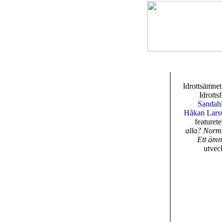
Idrottsämnet
Idrotts
Sandah
Håkan Larss
featuret
alla? Norme
Ett ämn
utvec