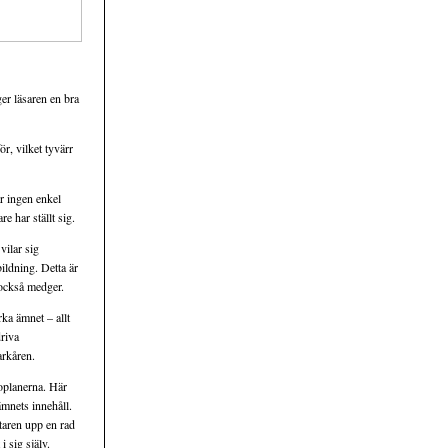
er läsaren en bra
r, vilket tyvärr
r ingen enkel
e har ställt sig.
vilar sig
ildning. Detta är
 också medger.
rka ämnet – allt
driva
arkåren.
roplanerna. Här
mnets innehåll.
ttaren upp en rad
i sig själv.