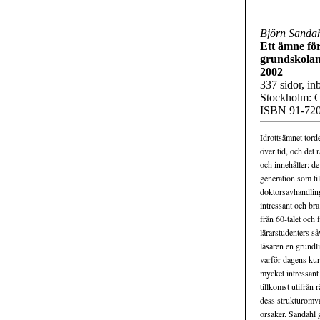
Björn Sanda
Ett ämne för
grundskolan
2002
337 sidor, inb
Stockholm: C
ISBN 91-720
Idrottsämnet tord
över tid, och det 
och innehåller; d
generation som ti
doktorsavhandling
intressant och br
från 60-talet och 
lärarstudenters så
läsaren en grundl
varför dagens kur
mycket intressant
tillkomst utifrån 
dess strukturomv
orsaker. Sandahl 