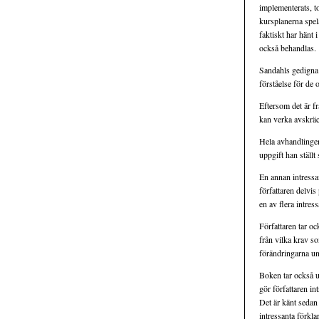
implementerats, to
kursplanerna spel
faktiskt har hänt
också behandlas.
Sandahls gedigna 
förståelse för de
Eftersom det är f
kan verka avskrä
Hela avhandlingen
uppgift han ställ
En annan intressa
författaren delvi
en av flera intres
Författaren tar oc
från vilka krav s
förändringarna un
Boken tar också u
gör författaren i
Det är känt sedan 
intressanta förkla