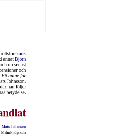
rottsforskare.
nd annat
Björn
 och nu senast
ecensioner och
,
Ett ämne för
ats Johnsson.
där han följer
nas betydelse.
andlat
Mats Johnsson
p, Malmö högskola