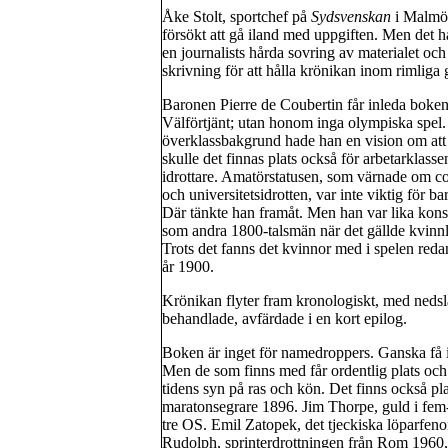
Åke Stolt, sportchef på
Sydsvenskan
i Malmö,
försökt att gå iland med uppgiften. Men det h
en journalists hårda sovring av materialet och
skrivning för att hålla krönikan inom rimliga 
Baronen Pierre de Coubertin får inleda boken
Välförtjänt; utan honom inga olympiska spel. 
överklassbakgrund hade han en vision om att 
skulle det finnas plats också för arbetarklasse
idrottare. Amatörstatusen, som värnade om co
och universitetsidrotten, var inte viktig för b
Där tänkte han framåt. Men han var lika kons
som andra 1800-talsmän när det gällde kvinnli
Trots det fanns det kvinnor med i spelen redan
år 1900.
Krönikan flyter fram kronologiskt, med nedsl
behandlade, avfärdade i en kort epilog.
Boken är inget för namedroppers. Ganska få 
Men de som finns med får ordentlig plats och 
tidens syn på ras och kön. Det finns också pl
maratonsegrare 1896. Jim Thorpe, guld i fe
tre OS. Emil Zatopek, det tjeckiska löparfeno
Rudolph, sprinterdrottningen från Rom 1960, s