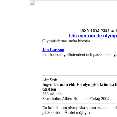
ISSN 1652–7224 ::: 
Läs mer om de olympi
Olympiadernas stolta historia
Jan Larsson
Pensionerad golfintendent och passionerad go
Åke Stolt
Ingen lek utan eld: En olympisk krönika 
till Aten
363 sid, inb.
Stockholm: Albert Bonniers Förlag 2004
En krönika om olympiska sommarspelen unde
på 360 sidor. Är det möjligt ?