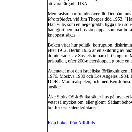
att vara färgad i USA.
Men rasism har funnits överallt. Det påminns 
Idrottsbladet
, vid Jim Thorpes död 1953. ”Han 
Han ville, som en negergrabb, ligga ute i sole
han gjort hemma hos sin pappa, som var bofa
knappast sägas.
Boken visar hur politik, korruption, diskrimi
efter 1912. Berlin 1936 är en skildring av n
dominerades av Sovjets inmarsch i Ungern. 
prispallen, efter 200-metersloppet, gjorde en
Attentatet mot den israeliska förläggningen i
1976, Moskva 1980 och Los Angeles 1984. Dop
DDR i Montrealspelen, och med Ben Johnson 
ansikte.
Åke Stolts OS-krönika sätter ljus på mycket kr
vetat så mycket om, eller glömt. Sådant behövs
bra för oss kalenderbitare.
Köp boken från AdLibris.