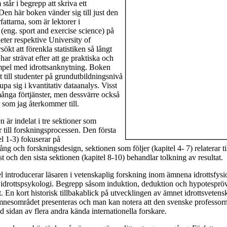
står i begrepp att skriva ett
en här boken vänder sig till just den
attarna, som är lektorer i
 (eng. sport and exercise science) på
eter respektive University of
sökt att förenkla statistiken så långt
ar strävat efter att ge praktiska och
mpel med idrottsanknytning. Boken
t till studenter på grundutbildningsnivå
pa sig i kvantitativ dataanalys. Visst
ånga förtjänster, men dessvärre också
r som jag återkommer till.
n är indelat i tre sektioner som
r till forskningsprocessen. Den första
el 1-3) fokuserar på
ng och forskningsdesign, sektionen som följer (kapitel 4- 7) relaterar ti
est och den sista sektionen (kapitel 8-10) behandlar tolkning av resultat.
l introducerar läsaren i vetenskaplig forskning inom ämnena idrottsfysi
idrottspsykologi. Begrepp såsom induktion, deduktion och hypotesprö
gt. En kort historisk tillbakablick på utvecklingen av ämnet idrottsvetens
mnesområdet presenteras och man kan notera att den svenske professorn
 sidan av flera andra kända internationella forskare.