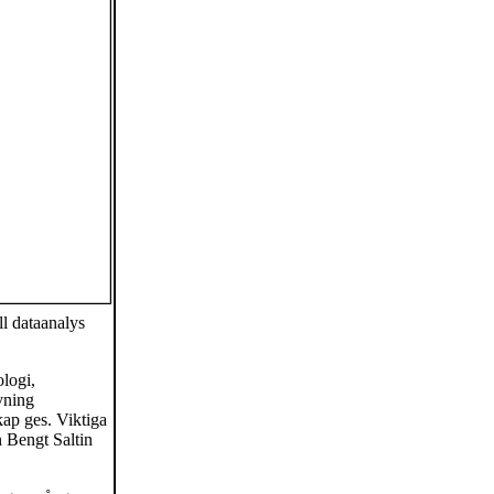
ll dataanalys
ologi,
vning
kap ges. Viktiga
 Bengt Saltin