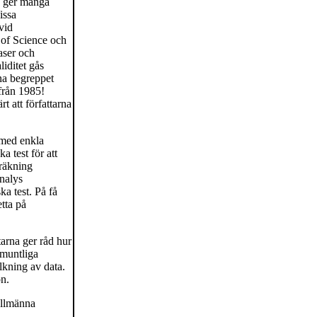
a ger många
issa
vid
 of Science och
aser och
liditet gås
rna begreppet
 från 1985!
 att författarna
 med enkla
a test för att
eräkning
analys
a test. På få
etta på
tarna ger råd hur
 muntliga
lkning av data.
on.
allmänna