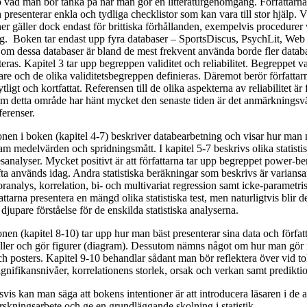
p vad man bör tänka på när man gör en litteraturgenomgång. Författarn
presenterar enkla och tydliga checklistor som kan vara till stor hjälp. V
 gäller dock endast för brittiska förhållanden, exempelvis procedurer 
ng. Boken tar endast upp fyra databaser – SportsDiscus, PsychLit, Web
m dessa databaser är bland de mest frekvent använda borde fler datab
ras. Kapitel 3 tar upp begreppen validitet och reliabilitet. Begreppet va
are och de olika validitetsbegreppen definieras. Däremot berör författa
 ytligt och kortfattat. Referensen till de olika aspekterna av reliabilitet är
m detta område har hänt mycket den senaste tiden är det anmärkningsvärt
ferenser.
nen i boken (kapitel 4-7) beskriver databearbetning och visar hur man
m medelvärden och spridningsmått. I kapitel 5-7 beskrivs olika statistisk
analyser. Mycket positivt är att författarna tar upp begreppet power-b
fta används idag. Andra statistiska beräkningar som beskrivs är varians
nalys, korrelation, bi- och multivariat regression samt icke-parametrisk
attarna presentera en mängd olika statistiska test, men naturligtvis blir d
jupare förståelse för de enskilda statistiska analyserna.
onen (kapitel 8-10) tar upp hur man bäst presenterar sina data och förfat
eller och gör figurer (diagram). Dessutom nämns något om hur man gör
ch posters. Kapitel 9-10 behandlar sådant man bör reflektera över vid to
ignifikansnivåer, korrelationens storlek, orsak och verkan samt predikti
is kan man säga att bokens intentioner är att introducera läsaren i de 
rskningsarbete och ge en grundläggande skolning i statistik.