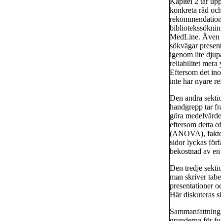
Kapitel 2 tar up
konkreta råd och 
rekommendationer
bibliotekssökni
MedLine. Även o
sökvägar presente
igenom lite djup
reliabilitet mera
Eftersom det ino
inte har nyare re
Den andra sektio
handgrepp tar fra
göra medelvärdes
eftersom detta o
(ANOVA), faktora
sidor lyckas förf
bekostnad av en d
Den tredje sekti
man skriver tab
presentationer o
Här diskuteras s
Sammanfattningsv
grunderna för fo