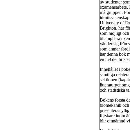
av studenter som 
examensarbete. D
målgruppen. Förf
idrottsvetenskap
University of Ex
Brighton, har för
som möjligt och h
tillämpbara exe
vänder sig främs
som ämnar fördju
har denna bok m
en hel del briste
Innehållet i boke
samtliga relatera
sektionen (kapit
litteraturgenomgå
och statistiska t
Bokens första de
biomekanik och 
presenteras ytli
forskare inom ä
blir omnämnd vid