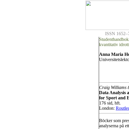
ISSN 1652–
Studenthandbo
kvantitativ idrot
Anna Maria H
Universitetslekt
Craig Williams
Data Analysis 
for Sport and E
176 sid, hft.
London:
Routle
Böcker som pres
analyserna på ett 