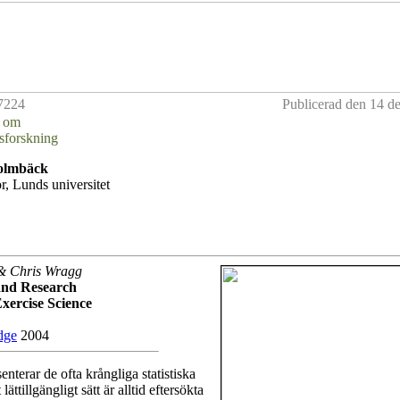
7224
Publicerad den 14 d
k om
tsforskning
olmbäck
or, Lunds universitet
 & Chris Wragg
and Research
xercise Science
dge
2004
enterar
de ofta krångliga statistiska
lättillgängligt sätt är alltid eftersökta