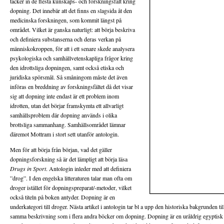
täcker in de flesta kunskaps- och forskningsfält kring
dopning. Det innebär att det finns en slagsida åt den
medicinska forskningen, som kommit längst på
området. Vilket är ganska naturligt: att börja beskriva
och definiera substanserna och deras verkan på
människokroppen, för att i ett senare skede analysera
psykologiska och samhällvetenskapliga frågor kring
den idrottsliga dopningen, samt också etiska och
juridiska spörsmål. Så småningom måste det även
införas en breddning av forskningsfältet då det visar
sig att dopning inte endast är ett problem inom
idrotten, utan det börjar framskymta ett allvarligt
samhällsproblem där dopning används i olika
brottsliga sammanhang. Samhällsområdet lämnar
däremot Mottram i stort sett utanför antologin.
Men för att börja från början, vad det gäller
dopningsforskning så är det lämpligt att börja läsa
Drugs in Sport
. Antologin inleder med att definiera
”drog”. I den engelska litteraturen talar man ofta om
droger istället för dopningspreparat/-metoder, vilket
också titeln på boken antyder. Dopning är en
underkategori till droger. Nästa artikel i antologin tar bl a upp den historiska bakgrunden t
samma beskrivning som i flera andra böcker om dopning. Dopning är en uråldrig egyptisk