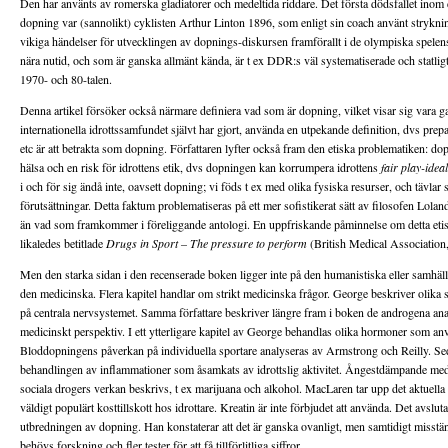
Den har använts av romerska gladiatorer och medeltida riddare. Det första dödsfallet inom d
dopning var (sannolikt) cyklisten Arthur Linton 1896, som enligt sin coach använt stryknin.
vikiga händelser för utvecklingen av dopnings-diskursen framförallt i de olympiska spelens
nära nutid, och som är ganska allmänt kända, är t ex DDR:s väl systematiserade och statl
1970- och 80-talen.
Denna artikel försöker också närmare definiera vad som är dopning, vilket visar sig vara g
internationella idrottssamfundet självt har gjort, använda en utpekande definition, dvs prepa
etc är att betrakta som dopning. Författaren lyfter också fram den etiska problematiken: dop
hälsa och en risk för idrottens etik, dvs dopningen kan korrumpera idrottens
fair play-idea
i och för sig ändå inte, oavsett dopning; vi föds t ex med olika fysiska resurser, och tävlar 
förutsättningar. Detta faktum problematiseras på ett mer sofistikerat sätt av filosofen Lola
än vad som framkommer i föreliggande antologi. En uppfriskande påminnelse om detta eti
likaledes betitlade
Drugs in Sport – The pressure to perform
(British Medical Association
Men den starka sidan i den recenserade boken ligger inte på den humanistiska eller samhäl
den medicinska. Flera kapitel handlar om strikt medicinska frågor. George beskriver olika 
på centrala nervsystemet. Samma författare beskriver längre fram i boken de androgena anabo
medicinskt perspektiv. I ett ytterligare kapitel av George behandlas olika hormoner som an
Bloddopningens påverkan på individuella sportare analyseras av Armstrong och Reilly. Se
behandlingen av inflammationer som åsamkats av idrottslig aktivitet. Ångestdämpande medel
sociala drogers verkan beskrivs, t ex marijuana och alkohol. MacLaren tar upp det aktuella 
väldigt populärt kosttillskott hos idrottare. Kreatin är inte förbjudet att använda. Det avslu
utbredningen av dopning. Han konstaterar att det är ganska ovanligt, men samtidigt misstänk
behövs forskning och fler tester för att få tillförlitliga siffror.