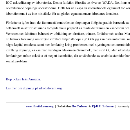
IOC-ackreditering av laboratorier. Denna funktion föreslås tas över av WADA. Det finns utf
ackrediterade dopningslaboratorierna. Detta för att skapa en internationell legitimitet för kon
laborationerna t ex inte misstänks för att gå den egna nationens idrottares ärenden).
Författarna lyfter fram det faktum att kontrollen av dopningen i högsta grad är beroende a
helt enkelt så att för att kunna förbjuda vissa preparat så måste det finnas en kännedom om
Verroken och Mottram behovet av utbildning av idrottare, tränare, föräldrar och andra. M
nu behövs forskning om
varför
idrottare väljer att dopa sig! Och jag kan bara instämma: n
några kapitel om detta, samt mer forskning kring problemen med styrningen och normbildnin
idrottslig dopning, så kan man verkligen tala om en Grundbok, med stort G, i den idrotts
forskningen måste också ta ett steg ut i samhället, där användandet av anabola steroider har bö
socialt problem.
Köp boken från Amazon.
Läs mer om dopning på idrottsforum.org
www.idrottsforum.org
| Redaktörer
Bo Carlsson
&
Kjell E. Eriksson
| Ansvarig 