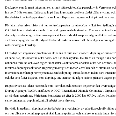
Det kapitel som är mest intressant sett ur mitt rättssociologiska perspektiv är Verrokens o
in sport”. Här kommer författarna in på flera intressanta problem då det gäller styrning oc
flera brister i kontrollapparaten (snarare kontrollapparaterna), men också på positiva utvec
Författarna beskriver historiskt hur kontrollapparaten har utvecklats, vilket även tydliggör 
OS 1968 fanns misstankar om bruk av androgena anabola steroider. Eftersom det inte fanns
denna typ av dopning i människokroppen så hade förbudet knappast någon effektiv verkan. 
sanktionsmöjligheter av ett förbjudet beteende riskerar normen att bli tämligen verkningsl
rättssociologisk kunskap.
Ett viktigt och avgörande problem för att kunna få bukt med idrottens dopning är
standard
ett annat sätt, att samordna olika norm- och sanktionssystem. Det finns en mängd olika norm
nationella förbund och även regler inom stater. Sanktionerna är också olika och det finns ko
idrottens dopningssanktioner. Regleringsmässigt sett menar Verroken och Mottram att det fi
internationellt enhetligt normsystem avseende dopning. Jurisdiktionen måste vara internati
och det som följer i spåren, som dopning, inte stannar vid några nationsgränser i dagens gl
En positiv ansats i detta hänseende som Verroken och Mottram belyser är den överstatli
Doping Agency). WADA instiftades av IOC (International Olympic Committee). Organisatio
av världens regeringar. Författarna konstaterar att efter år 2000 har WADA haft en betyda
samordningen av dopningskontroll-arbetet inom idrotten.
En viktig ingrediens i dopningskontrollarbetet är utvecklandet av enhetliga och oförvitliga
om hur olika nya dopningspreparat skall kunna upptäckas och analyseras måste ligga i fors