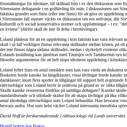
förutsättningar för idrottare, till skillnad från t ex den diskussion som
Sörenstams deltagande i en golftävling för män. I diskussionen om Sör
faktiska grunder som finns (eller inte finns) för att göra en uppdelnin
i Sörenstams fall snarare väckts en diskussion om ren sedvänja, där Söre
kulturellt och socialt konservativa normer och uppfattningar – t ex: ”det
en kvinna” (därför skall de inte få delta i herrtävlingar).
Loland pläderar för att en uppdelning i kön faktiskt kan vara relevant ur
skall i så fall verkligen finnas relevanta skillnader mellan könen, på ett g
det inte finnas några sådana skillnader, medan i styrkelyft existerar olik
Lolands inställning kan jämföras med Tännsjös och Tamburrinis syn k
filosofer argumenterar för att helt slopa idrottens uppdelning i könsklass
Loland lyfter fram ett antal områden som kan vara värda att diskutera ut
Basketen borde kanske ha längdklasser, vissa tävlingar borde kanske in
damklasser; inom flera sporter är tillgångar till support helt avgörande f
rättvisefrågor som Loland berör är orättvisa på grund av av olika tillgå
Skulle kanske resurserna fördelas på samtliga deltagare? Kanske skull
standardiserade och utlottade skidor för att skapa tävlingar på lika villkor
antal idrottsliga rättvisefrågor som Loland behandlar. Han besvarar vis
besvara andra. Hur som helst väcker Loland intressanta moraliska spörsm
David Hoff är forskarstuderande i rättssociologi vid Lunds universitet.
Beställ boken hos Bokus