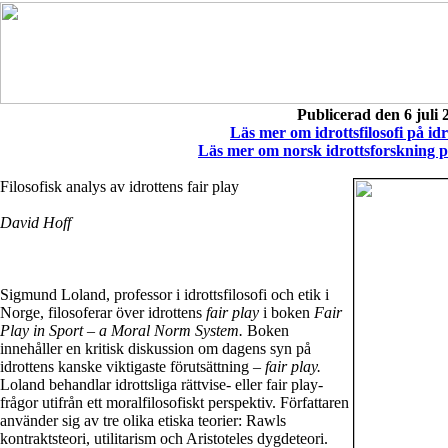
Publicerad den 6 juli 
Läs mer om idrottsfilosofi på id
Läs mer om norsk idrottsforskning p
Filosofisk analys av idrottens fair play
David Hoff
Sigmund Loland, professor i idrottsfilosofi och etik i
Norge, filosoferar över idrottens
fair play
i boken
Fair
Play in Sport – a Moral Norm System.
Boken
innehåller en kritisk diskussion om dagens syn på
idrottens kanske viktigaste förutsättning –
fair play.
Loland behandlar idrottsliga rättvise- eller fair play-
frågor utifrån ett moralfilosofiskt perspektiv. Författaren
använder sig av tre olika etiska teorier: Rawls
kontraktsteori, utilitarism och Aristoteles dygdeteori.