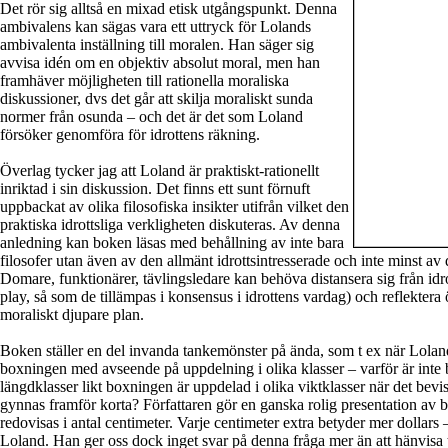
Det rör sig alltså en mixad etisk utgångspunkt. Denna
ambivalens kan sägas vara ett uttryck för Lolands
ambivalenta inställning till moralen. Han säger sig
avvisa idén om en objektiv absolut moral, men han
framhäver möjligheten till rationella moraliska
diskussioner, dvs det går att skilja moraliskt sunda
normer från osunda – och det är det som Loland
försöker genomföra för idrottens räkning.
Överlag tycker jag att Loland är praktiskt-rationellt
inriktad i sin diskussion. Det finns ett sunt förnuft
uppbackat av olika filosofiska insikter utifrån vilket den
praktiska idrottsliga verkligheten diskuteras. Av denna
anledning kan boken läsas med behållning av inte bara
filosofer utan även av den allmänt idrottsintresserade och inte minst av 
Domare, funktionärer, tävlingsledare kan behöva distansera sig från id
play, så som de tillämpas i konsensus i idrottens vardag) och reflektera ö
moraliskt djupare plan.
Boken ställer en del invanda tankemönster på ända, som t ex när Lola
boxningen med avseende på uppdelning i olika klasser – varför är inte 
längdklasser likt boxningen är uppdelad i olika viktklasser när det bevisl
gynnas framför korta? Författaren gör en ganska rolig presentation av b
redovisas i antal centimeter. Varje centimeter extra betyder mer dollars – 
Loland. Han ger oss dock inget svar på denna fråga mer än att hänvisa t