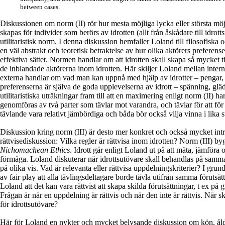
between cases.
Diskussionen om norm (II) rör hur mesta möjliga lycka eller största möj
skapas för individer som berörs av idrotten (allt från åskådare till idrotts
utilitaristisk norm. I denna diskussion hemfaller Loland till filosofiska
en väl abstrakt och teoretisk betraktelse av hur olika aktörers preferens
effektiva sättet. Normen handlar om att idrotten skall skapa så mycket ti
de inblandade aktörerna inom idrotten. Här skiljer Loland mellan inter
externa handlar om vad man kan uppnå med hjälp av idrotter – pengar,
preferenserna är själva de goda upplevelserna av idrott – spänning, gl
utilitaristiska uträkningar fram till att en maximering enligt norm (II) har
genomföras av två parter som tävlar mot varandra, och tävlar för att fö
tävlande vara relativt jämbördiga och båda bör också vilja vinna i lika s
Diskussion kring norm (III) är desto mer konkret och också mycket int
rättvisediskussion: Vilka regler är rättvisa inom idrotten? Norm (III) by
Nichomachean Ethics
. Idrott går enligt Loland ut på att mäta, jämföra 
förmåga. Loland diskuterar när idrottsutövare skall behandlas på samma
på olika vis. Vad är relevanta eller rättvisa uppdelningskriterier? I grun
av fair play att alla tävlingsdeltagare borde tävla utifrån samma förutsät
Loland att det kan vara rättvist att skapa skilda förutsättningar, t ex på 
Frågan är när en uppdelning är rättvis och när den inte är rättvis. När sk
för idrottsutövare?
Här för Loland en nykter och mycket belysande diskussion om kön, åld