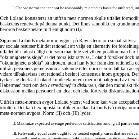
I. Choose norms that cannot be reasonably rejected as basis for unforced, i
Och Loland konstaterar att utifrån meta-normen skulle utfallet förmodl
basketens regelverk på denna punkt. Det finns sannolikt en grundmurad 
berörda basketspelare m fl enligt norm (I).
Sigmund Lolands meta-norm bygger på Rawls teori om social rättvisa. 
av sociala resurser blir det rationellt att välja ett alternativ för fördelnin
utfallet blir minst dåligt eftersom man inte vet vilken position man har i 
”okunnighetens slöja” är det moraliskt rättvisa. Loland försöker dock i
”okunnighetens slöja” på idrotten, utan han lyfter fram den rationella o
utifrån personers gemensamma sökande efter normer som lätt kan accept
vidare tillbakavisas i ett rationellt beslut i konsensus inom gruppen. 
tycker jag dock att Loland kunde elaborera mer mot bakgrund av t ex s
Habermas’ teori om den
herredömefria diskursen,
där den moraliskt ri
diskussion mellan personer i en ideal och icke förtryckt diskurssituation
Utifrån meta-normen avgör Loland ytterst vad som kan vara acceptabel
idrotten. Det kan t ex uppstå konflikter mellan Lolands två övriga norm
meta-normen avgöra. Norm (II) och (III) lyder:
II. Maximize expected average preference satisfaction among all parties co
III. Relevantly equal cases ought to be treated equally, cases that are relev
unequally, and unequal treatment ought to stand in reasonable accordance t