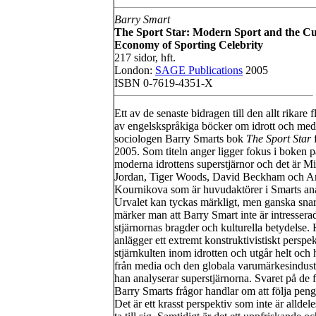
Barry Smart
The Sport Star: Modern Sport and the Cu
Economy of Sporting Celebrity
217 sidor, hft.
London:
SAGE Publications
2005
ISBN 0-7619-4351-X
Ett av de senaste bidragen till den allt rikare f
av engelskspråkiga böcker om idrott och med
sociologen Barry Smarts bok
The Sport Star
2005. Som titeln anger ligger fokus i boken 
moderna idrottens superstjärnor och det är M
Jordan, Tiger Woods, David Beckham och A
Kournikova som är huvudaktörer i Smarts an
Urvalet kan tyckas märkligt, men ganska snar
märker man att Barry Smart inte är intressera
stjärnornas bragder och kulturella betydelse.
anlägger ett extremt konstruktivistiskt perspe
stjärnkulten inom idrotten och utgår helt och h
från media och den globala varumärkesindust
han analyserar superstjärnorna. Svaret på de f
Barry Smarts frågor handlar om att följa peng
Det är ett krasst perspektiv som inte är alldeles