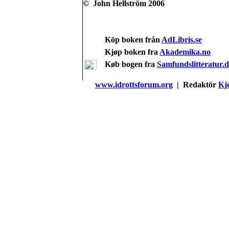
© John Hellström 2006
Köp boken från
AdLibris.se
Kjøp boken fra
Akademika.no
Køb bogen fra
Samfundslitteratur.
www.idrottsforum.org
| Redaktör
Kje