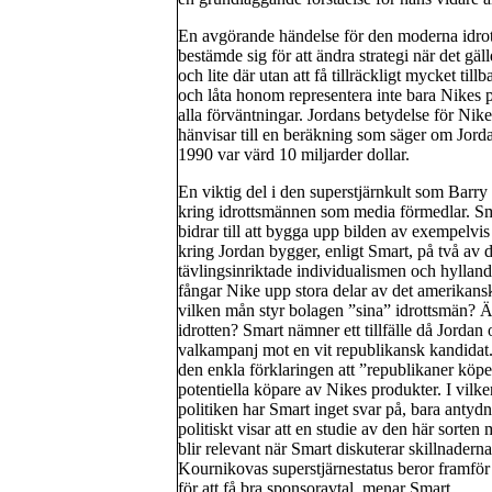
En avgörande händelse för den moderna idrott
bestämde sig för att ändra strategi när det gäl
och lite där utan att få tillräckligt mycket til
och låta honom representera inte bara Nikes 
alla förväntningar. Jordans betydelse för Ni
hänvisar till en beräkning som säger om Jord
1990 var värd 10 miljarder dollar.
En viktig del i den superstjärnkult som Barry 
kring idrottsmännen som media förmedlar. Sma
bidrar till att bygga upp bilden av exempelv
kring Jordan bygger, enligt Smart, på två av 
tävlingsinriktade individualismen och hyllande
fångar Nike upp stora delar av det amerikansk
vilken mån styr bolagen ”sina” idrottsmän? Är d
idrotten? Smart nämner ett tillfälle då Jordan
valkampanj mot en vit republikansk kandidat.
den enkla förklaringen att ”republikaner köpe
potentiella köpare av Nikes produkter. I vilke
politiken har Smart inget svar på, bara antyd
politiskt visar att en studie av den här sort
blir relevant när Smart diskuterar skillnader
Kournikovas superstjärnestatus beror framför a
för att få bra sponsoravtal, menar Smart.