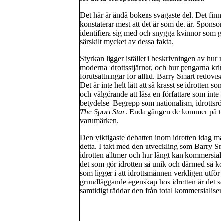
Det här är ändå bokens svagaste del. Det fin
konstaterar mest att det är som det är. Spons
identifiera sig med och snygga kvinnor som gör
särskilt mycket av dessa fakta.
Styrkan ligger istället i beskrivningen av hur
moderna idrottsstjärnor, och hur pengarna kri
förutsättningar för alltid. Barry Smart redovis
Det är inte helt lätt att så krasst se idrotten
och välgörande att läsa en författare som inte 
betydelse. Begrepp som nationalism, idrottsrö
The Sport Star
. Enda gången de kommer på ta
varumärken.
Den viktigaste debatten inom idrotten idag m
detta. I takt med den utveckling som Barry Sm
idrotten alltmer och hur långt kan kommersiali
det som gör idrotten så unik och därmed så ko
som ligger i att idrottsmännen verkligen utför
grundläggande egenskap hos idrotten är det s
samtidigt räddar den från total kommersialise