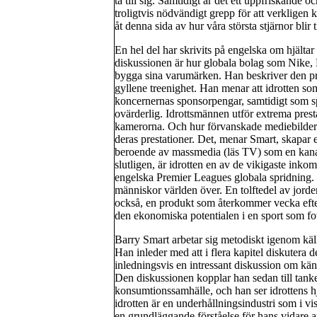
ta till sig. Samtidigt är det ett uppfriskande o
troligtvis nödvändigt grepp för att verklige
åt denna sida av hur våra största stjärnor blir ti
En hel del har skrivits på engelska om hjältar 
diskussionen är hur globala bolag som Nike, R
bygga sina varumärken. Han beskriver den pr
gyllene treenighet. Han menar att idrotten som
koncernernas sponsorpengar, samtidigt som sp
ovärderlig. Idrottsmännen utför extrema prest
kamerorna. Och hur förvanskade mediebilderna 
deras prestationer. Det, menar Smart, skapar 
beroende av massmedia (läs TV) som en kanal
slutligen, är idrotten en av de vikigaste in
engelska Premier Leagues globala spridning. 
människor världen över. En tolftedel av jorden
också, en produkt som återkommer vecka efter v
den ekonomiska potentialen i en sport som fot
Barry Smart arbetar sig metodiskt igenom källo
Han inleder med att i flera kapitel diskutera
inledningsvis en intressant diskussion om kän
Den diskussionen kopplar han sedan till tan
konsumtionssamhälle, och han ser idrottens h
idrotten är en underhållningsindustri som i vis
en grundläggande förståelse för hans vidare a