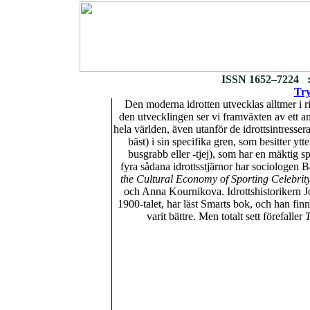
ISSN 1652–7224 :
Try
Den moderna idrotten utvecklas alltmer i 
den utvecklingen ser vi framväxten av ett an
hela världen, även utanför de idrottsintresser
bäst) i sin specifika gren, som besitter y
busgrabb eller -tjej), som har en mäktig s
fyra sådana idrottsstjärnor har sociologen
the Cultural Economy of Sporting Celebrit
och Anna Kournikova. Idrottshistorikern J
1900-talet, har läst Smarts bok, och han fi
varit bättre. Men totalt sett förefaller
T