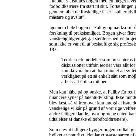
I kapitel 9 afsluttes bogen med en meget lev
fodboldkarriere fra start til slut. Fortællingen
gennemløbet de forskellige faser i spillerudvik
mästare og avslut”.
Igennem hele bogen er Fallby opmærksom på d
forskning til praksismiljøet. Bogen giver fler
vanskelig tilgængelig. I særdeleshed vil bog
som ikke er vant til at beskæftige sig profes
187:
Teorier och modeller som presenteras i
diskussioner utifrån teorier vara allt fö
kan då vara bra att ha i minnet att syft
verklighet på ett så enkelt sätt som möj
arbetssätt i olika miljöer.
Men kan håbe på og ønske, at Fallby får ret i d
nuancere synet på talentudvikling. Ikke minds
blev læst, så vi fremover kan undgå at høre d
vanskelige vilkår på grund af vort rige velfæ
andre fattigere lande, hvor børnene enten kan b
udtalelser af danske elitefodboldtrænere).
Som nævnt tidligere bygger bogen i udtalt gr
hvilket er naturligt, idet langt størsteparten 