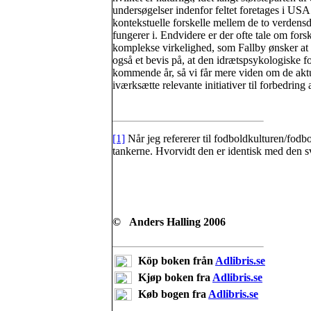
undersøgelser indenfor feltet foretages i USA
kontekstuelle forskelle mellem de to verdens
fungerer i. Endvidere er der ofte tale om fors
komplekse virkelighed, som Fallby ønsker at 
også et bevis på, at den idrætspsykologiske f
kommende år, så vi får mere viden om de aktu
iværksætte relevante initiativer til forbedring a
[1]
Når jeg refererer til fodboldkulturen/fodbo
tankerne. Hvorvidt den er identisk med den sve
© Anders Halling 2006
Köp boken från
Adlibris.se
Kjøp boken fra
Adlibris.se
Køb bogen fra
Adlibris.se