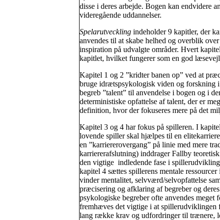
disse i deres arbejde. Bogen kan endvidere an
videregående uddannelser.
Spelarutveckling
indeholder 9 kapitler, der k
anvendes til at skabe helhed og overblik over
inspiration på udvalgte områder. Hvert kapitel
kapitlet, hvilket fungerer som en god læsevej
Kapitel 1 og 2 ”kridter banen op” ved at præ
bruge idrætspsykologisk viden og forskning i 
begreb ”talent” til anvendelse i bogen og i den
deterministiske opfattelse af talent, der er me
definition, hvor der fokuseres mere på det milj
Kapitel 3 og 4 har fokus på spilleren. I kapite
lovende spiller skal hjælpes til en elitekarrie
en ”karriererovergang” på linie med mere tra
karriererafslutning) inddrager Fallby teoreti
den vigtige indledende fase i spillerudviklin
kapitel 4 sættes spillerens mentale ressource
vinder mentalitet, selvværd/selvopfattelse sam
præcisering og afklaring af begreber og deres
psykologiske begreber ofte anvendes meget fo
fremhæves det vigtige i at spillerudviklingen fo
lang række krav og udfordringer til trænere, l