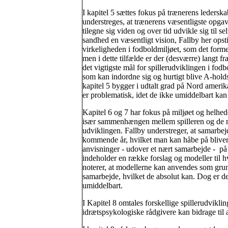
I kapitel 5 sættes fokus på trænerens leders
understreges, at trænerens væsentligste opgave
tilegne sig viden og over tid udvikle sig til s
sandhed en væsentligt vision, Fallby her opsti
virkeligheden i fodboldmiljøet, som det former 
men i dette tilfælde er der (desværre) langt fra
det vigtigste mål for spillerudviklingen i fod
som kan indordne sig og hurtigt blive A-holdss
kapitel 5 bygger i udtalt grad på Nord amerik
er problematisk, idet de ikke umiddelbart kan
Kapitel 6 og 7 har fokus på miljøet og helhed
især sammenhængen mellem spilleren og de man
udviklingen. Fallby understreger, at samarbej
kommende år, hvilket man kan håbe på blive
anvisninger - udover et nært samarbejde - på 
indeholder en række forslag og modeller til h
noterer, at modellerne kan anvendes som grun
samarbejde, hvilket de absolut kan. Dog er 
umiddelbart.
I Kapitel 8 omtales forskellige spillerudvik
idrætspsykologiske rådgivere kan bidrage til a