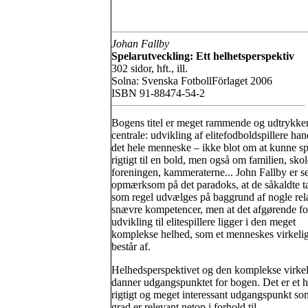
Johan Fallby
Spelarutveckling: Ett helhetsperspektiv
302 sidor, hft., ill.
Solna: Svenska FotbollFörlaget 2006
ISBN 91-88474-54-2
Bogens titel er meget rammende og udtrykker
centrale: udvikling af elitefodboldspillere ha
det hele menneske – ikke blot om at kunne s
rigtigt til en bold, men også om familien, skol
foreningen, kammeraterne... John Fallby er s
opmærksom på det paradoks, at de såkaldte ta
som regel udvælges på baggrund af nogle rela
snævre kompetencer, men at det afgørende fo
udvikling til elitespillere ligger i den meget
komplekse helhed, som et menneskes virkeli
består af.
Helhedsperspektivet og den komplekse virke
danner udgangspunktet for bogen. Det er et h
rigtigt og meget interessant udgangspunkt som
grad er relevant netop i forhold til