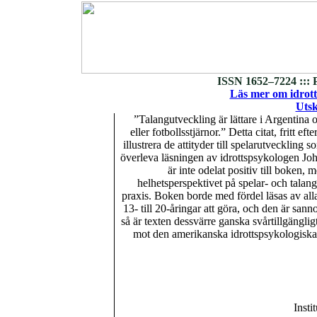
ISSN 1652–7224 ::: 
Läs mer om idrott
Utsk
”Talangutveckling är lättare i Argentina o
eller fotbollsstjärnor.” Detta citat, fritt e
illustrera de attityder till spelarutvecklin
överleva läsningen av idrottspsykologen Jo
är inte odelat positiv till boken,
helhetsperspektivet på spelar- och talan
praxis. Boken borde med fördel läsas av all
13- till 20-åringar att göra, och den är sanno
så är texten dessvärre ganska svårtillgänglig
mot den amerikanska idrottspsykologiska fo
Insti