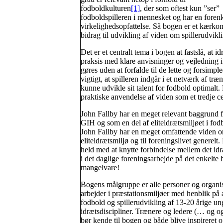
fodboldkulturen
[1]
, der som oftest kun ”ser”
fodboldspilleren i mennesket og har en forenk
virkelighedsopfattelse. Så bogen er et kærk
bidrag til udvikling af viden om spillerudvikl
Det er et centralt tema i bogen at fastslå, at 
praksis med klare anvisninger og vejledning i f
gøres uden at forfalde til de lette og forsimp
vigtigt, at spilleren indgår i et netværk af tr
kunne udvikle sit talent for fodbold optimalt
praktiske anvendelse af viden som et tredje cen
John Fallby har en meget relevant baggrund f
GIH og som en del af eliteidrætsmiljøet i fodbo
John Fallby har en meget omfattende viden om
eliteidrætsmiljø og til foreningslivet generelt
held med at knytte forbindelse mellem det idr
i det daglige foreningsarbejde på det enkelte
mangelvare!
Bogens målgruppe er alle personer og organis
arbejder i præstationsmiljøer med henblik på a
fodbold og spillerudvikling af 13-20 årige u
idrætsdiscipliner. Trænere og ledere (… og ogs
bør kende til bogen og både blive inspireret 