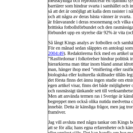
medskyldiga och reproducerar ett ojämlikt syst
barriärer som hindrar svarta i samhället och 
så att det är omöjligt att kalla dem rasister 
och att några av deras bästa vänner är svar
är frånvarande i deras resonemang och vilka ef
brittiska fotbollsförbundet och den rasmässiga
förbundet upp en styrelse där 92% är vita (och
Så långt Kings analys av fotbollen och samhäl
För en månad sedan släpptes en antologi som
2004:49
). Redaktörerna fick med en artikel 
”Rasfördomar i folkrörelser hindrar politisk in
hierarkierna man tittar inom bland annat idrot
man, hänger ihop med ”etnifiering eller rasifie
biologiska eller kulturella skillnader tillåts le
det första finns det ännu ingen studie om etn
egen artikel visar, finns det både möjlighete
och rasmässigt tänkande sett till verksamhetsn
Men att använda termen ras i Sverige är känslig
begreppet men också olika nutida medvetna oc
innebär. Detta är känsliga frågor, men jag tror
framöver.
Jag vill avsluta med några tankar om Kings 
att se för alla; hans egna erfarenheter och kän
eller upplevt själv. Det kan handla om hur m