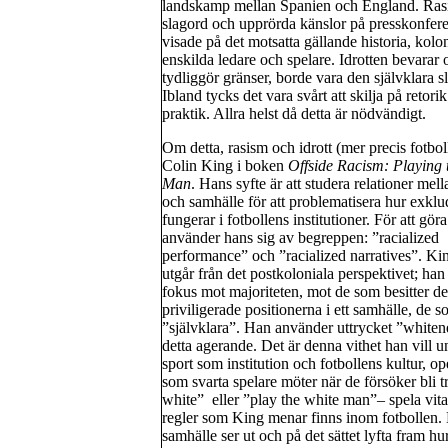
landskamp mellan Spanien och England. Rasi
slagord och upprörda känslor på presskonfer
visade på det motsatta gällande historia, kolo
enskilda ledare och spelare. Idrotten bevarar 
tydliggör gränser, borde vara den självklara sl
Ibland tycks det vara svårt att skilja på retori
praktik. Allra helst då detta är nödvändigt.
Om detta, rasism och idrott (mer precis fotbol
Colin King i boken
Offside Racism: Playing 
Man
. Hans syfte är att studera relationer mell
och samhälle för att problematisera hur exklu
fungerar i fotbollens institutioner. För att göra
använder hans sig av begreppen: ”racialized
performance” och ”racialized narratives”. Ki
utgår från det postkoloniala perspektivet; han 
fokus mot majoriteten, mot de som besitter de
priviligerade positionerna i ett samhälle, de 
”självklara”. Han använder uttrycket ”whitene
detta agerande. Det är denna vithet han vill u
sport som institution och fotbollens kultur, op
som svarta spelare möter när de försöker bli t
white” eller ”play the white man”– spela vita
regler som King menar finns inom fotbollen. K
samhälle ser ut och på det sättet lyfta fram h