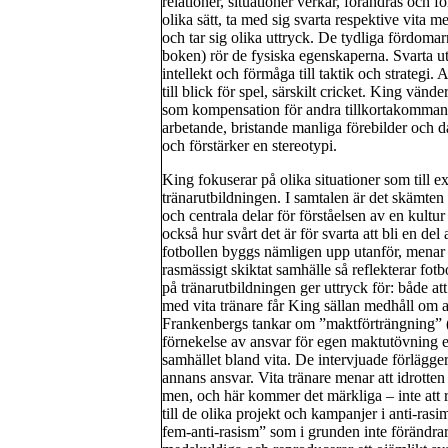
relationer, situationer verkar, förändras och fö
olika sätt, ta med sig svarta respektive vita 
och tar sig olika uttryck. De tydliga fördoma
boken) rör de fysiska egenskaperna. Svarta u
intellekt och förmåga till taktik och strateg
till blick för spel, särskilt cricket. King vänd
som kompensation för andra tillkortakommand
arbetande, bristande manliga förebilder och d
och förstärker en stereotypi.
King fokuserar på olika situationer som till 
tränarutbildningen. I samtalen är det skämte
och centrala delar för förståelsen av en kultu
också hur svårt det är för svarta att bli en d
fotbollen byggs nämligen upp utanför, menar K
rasmässigt skiktat samhälle så reflekterar fot
på tränarutbildningen ger uttryck för: både at
med vita tränare får King sällan medhåll om a
Frankenbergs tankar om ”maktförträngning” (p
förnekelse av ansvar för egen maktutövning e
samhället bland vita. De intervjuade förlägg
annans ansvar. Vita tränare menar att idrotten 
men, och här kommer det märkliga – inte att r
till de olika projekt och kampanjer i anti-ras
fem-anti-rasism” som i grunden inte förändrar 