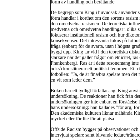
form av handling och berättande.
De begrepp som King i huvudsak använder sig
förra handlar i korthet om den sortens rasis
den omedvetna rasismen. De teoretiska influe
medvetna och omedvetna handlingar i olika si
fokuserar institutionell rasism och hur dikotom
konsekvenser. Det intressanta fokus på fotbol
fråga (enbart) för de svarta, utan i högsta gra
byggt upp. King tar vid i den teoretiska disku
starkare när det gäller frågor om etnicitet, r
Frankenberg). Ras är i detta resonemang inte 
också konstituerar ett politiskt fenomen. Ett c
fotbollen: ”Ja, de är fina/bra spelare men det 
en vit som leder dem.”
Boken har ett tydligt författar-jag. King anvä
undersökning. De reaktioner han fick från de
undersökningen ger inte enbart en förståelse 
hans undersökning: han kallades ”för arg, för ra
Den akademiska kulturen liknar måhända Kings
mycket eller för lite för att platsa.
Offside Racism bygger på observationer och i
intervjuat spelare samt blivande ledare/träna