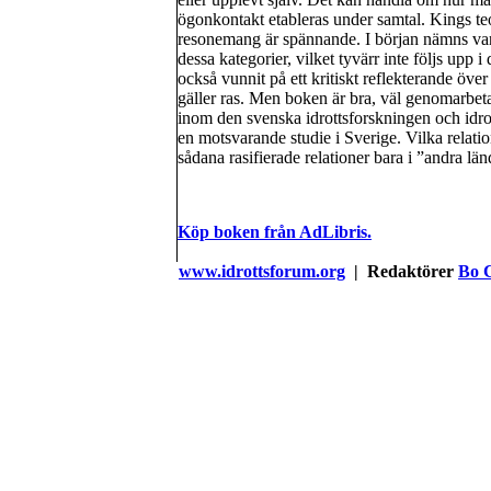
ögonkontakt etableras under samtal. Kings te
resonemang är spännande. I början nämns vari
dessa kategorier, vilket tyvärr inte följs up
också vunnit på ett kritiskt reflekterande över
gäller ras. Men boken är bra, väl genomarbet
inom den svenska idrottsforskningen och idrott
en motsvarande studie i Sverige. Vilka relatio
sådana rasifierade relationer bara i ”andra lä
Köp boken från AdLibris.
www.idrottsforum.org
| Redaktörer
Bo 