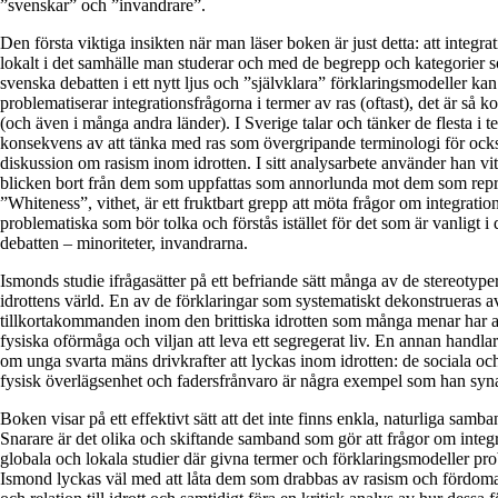
”svenskar” och ”invandrare”.
Den första viktiga insikten när man läser boken är just detta: att integr
lokalt i det samhälle man studerar och med de begrepp och kategorier s
svenska debatten i ett nytt ljus och ”självklara” förklaringsmodeller kan
problematiserar integrationsfrågorna i termer av ras (oftast), det är så ko
(och även i många andra länder). I Sverige talar och tänker de flesta i t
konsekvens av att tänka med ras som övergripande terminologi för ock
diskussion om rasism inom idrotten. I sitt analysarbete använder han vit
blicken bort från dem som uppfattas som annorlunda mot dem som repre
”Whiteness”, vithet, är ett fruktbart grepp att möta frågor om integration
problematiska som bör tolka och förstås istället för det som är vanligt
debatten – minoriteter, invandrarna.
Ismonds studie ifrågasätter på ett befriande sätt många av de stereotyp
idrottens värld. En av de förklaringar som systematiskt dekonstrueras 
tillkortakommanden inom den brittiska idrotten som många menar har at
fysiska oförmåga och viljan att leva ett segregerat liv. En annan hand
om unga svarta mäns drivkrafter att lyckas inom idrotten: de sociala oc
fysisk överlägsenhet och fadersfrånvaro är några exempel som han syna
Boken visar på ett effektivt sätt att det inte finns enkla, naturliga samba
Snarare är det olika och skiftande samband som gör att frågor om integra
globala och lokala studier där givna termer och förklaringsmodeller prob
Ismond lyckas väl med att låta dem som drabbas av rasism och fördomar