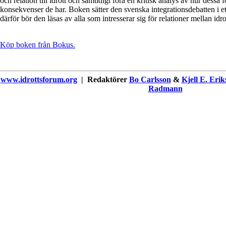
och relation till idrott och samtidigt föra en kritisk analys av hur des
konsekvenser de har. Boken sätter den svenska integrationsdebatten i e
därför bör den läsas av alla som intresserar sig för relationer mellan idro
Köp boken från Bokus.
www.idrottsforum.org
| Redaktörer
Bo Carlsson
&
Kjell E. Erik
Radmann