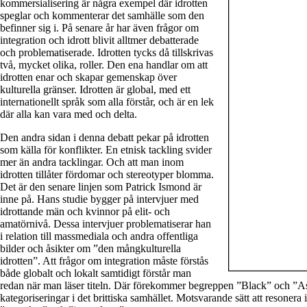
kommersialisering är några exempel där idrotten
speglar och kommenterar det samhälle som den
befinner sig i. På senare år har även frågor om
integration och idrott blivit alltmer debatterade
och problematiserade. Idrotten tycks då tillskrivas
två, mycket olika, roller. Den ena handlar om att
idrotten enar och skapar gemenskap över
kulturella gränser. Idrotten är global, med ett
internationellt språk som alla förstår, och är en lek
där alla kan vara med och delta.
Den andra sidan i denna debatt pekar på idrotten
som källa för konflikter. En etnisk tackling svider
mer än andra tacklingar. Och att man inom
idrotten tillåter fördomar och stereotyper blomma.
Det är den senare linjen som Patrick Ismond är
inne på. Hans studie bygger på intervjuer med
idrottande män och kvinnor på elit- och
amatörnivå. Dessa intervjuer problematiserar han
i relation till massmediala och andra offentliga
bilder och åsikter om ”den mångkulturella
idrotten”. Att frågor om integration måste förstås
både globalt och lokalt samtidigt förstår man
redan när man läser titeln. Där förekommer begreppen ”Black” och ”As
kategoriseringar i det brittiska samhället. Motsvarande sätt att resonera