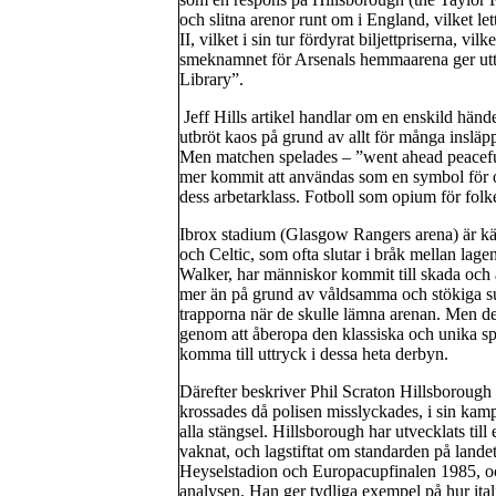
och slitna arenor runt om i England, vilket lett
II, vilket i sin tur fördyrat biljettpriserna, vi
smeknamnet för Arsenals hemmaarena ger uttry
Library”.
Jeff Hills artikel handlar om en enskild hän
utbröt kaos på grund av allt för många insläp
Men matchen spelades – ”went ahead peaceful
mer kommit att användas som en symbol för o
dess arbetarklass. Fotboll som opium för folk
Ibrox stadium (Glasgow Rangers arena) är kän
och Celtic, som ofta slutar i bråk mellan lage
Walker, har människor kommit till skada och 
mer än på grund av våldsamma och stökiga su
trapporna när de skulle lämna arenan. Men de
genom att åberopa den klassiska och unika sp
komma till uttryck i dessa heta derbyn.
Därefter beskriver Phil Scraton Hillsborough
krossades då polisen misslyckades, i sin kamp
alla stängsel. Hillsborough har utvecklats til
vaknat, och lagstiftat om standarden på land
Heyselstadion och Europacupfinalen 1985, oc
analysen. Han ger tydliga exempel på hur it