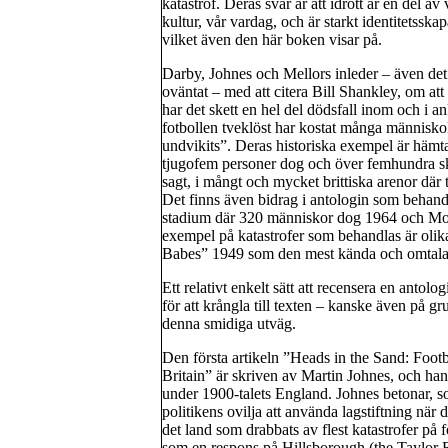
katastrof. Deras svar är att idrott är en del av 
kultur, vår vardag, och är starkt identitetsska
vilket även den här boken visar på.
Darby, Johnes och Mellors inleder – även det
oväntat – med att citera Bill Shankley, om att 
har det skett en hel del dödsfall inom och i a
fotbollen tveklöst har kostat många människo
undvikits”. Deras historiska exempel är hä
tjugofem personer dog och över femhundra sk
sagt, i mångt och mycket brittiska arenor där 
Det finns även bidrag i antologin som behandl
stadium där 320 människor dog 1964 och Mo
exempel på katastrofer som behandlas är oli
Babes” 1949 som den mest kända och omtal
Ett relativt enkelt sätt att recensera en antologi
för att krångla till texten – kanske även på gr
denna smidiga utväg.
Den första artikeln ”Heads in the Sand: Foot
Britain” är skriven av Martin Johnes, och han
under 1900-talets England. Johnes betonar, so
politikens ovilja att använda lagstiftning när de
det land som drabbats av flest katastrofer på 
som en respons på Hillsborough (the Taylor