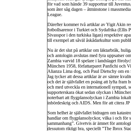
för vad som hände 39 supportrar till Juventus
som åter såg dagen – åtminstone i massmedia
League.
Därefter kommer två artiklar av Yigit Akin re
fotbollsarenor i Turkiet och Sydafrika (Ellis 
Sivasspor i den turkiska ligan) respektive apa
till exempel att såväl åskådarkultur som publik
Nu är det slut på artiklar om läktarbråk, huliga
och antologin avslutas med fyra uppsatser om
Zambia varvid 18 spelare i landslaget förol
München 1958, författarparet Panfichi och Vi
Alianza Lima dog, och Paul Dietschy om en f
Jag tycker att dessa artiklar är av sämre kvalit
och det är självfallet en poäng att lyfta fram 
och med utveckla en internationell sympati, s
supporterskara ökat sedan olyckan i München 
noterbart att flygplansolyckan i Zambia lokal
inbördeskrig och AIDS. Men för att citera JP
Som helhet är självfallet bidragen om katastro
handlar om flygplansolyckor, vilka i och för s
sammanhang”. Givetvis är ämnet för antologin,
dessutom riktigt bra, speciellt ”The Ibrox Sta