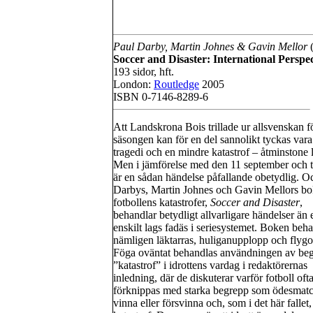
Paul Darby, Martin Johnes & Gavin Mellor
(
Soccer and Disaster: International Perspec
193 sidor, hft.
London:
Routledge
2005
ISBN 0-7146-8289-6
Att Landskrona Bois trillade ur allsvenskan f
säsongen kan för en del sannolikt tyckas vara
tragedi och en mindre katastrof – åtminstone l
Men i jämförelse med den 11 september och 
är en sådan händelse påfallande obetydlig. O
Darbys, Martin Johnes och Gavin Mellors b
fotbollens katastrofer,
Soccer and Disaster
,
behandlar betydligt allvarligare händelser än e
enskilt lags fadäs i seriesystemet. Boken beh
nämligen läktarras, huliganupplopp och flygo
Föga oväntat behandlas användningen av be
”katastrof” i idrottens vardag i redaktörernas
inledning, där de diskuterar varför fotboll oft
förknippas med starka begrepp som ödesmatc
vinna eller försvinna och, som i det här fallet,