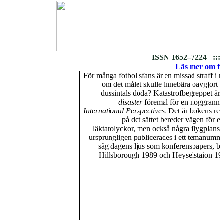
ISSN 1652–7224 :::
Läs mer om fo
För många fotbollsfans är en missad straff i 
om det målet skulle innebära oavgjort i
dussintals döda? Katastrofbegreppet är
disaster
föremål för en noggrann 
International Perspectives.
Det är bokens re
på det sättet bereder vägen för
läktarolyckor, men också några flygplans
ursprungligen publicerades i ett temanumm
såg dagens ljus som konferenspapers,
Hillsborough 1989 och Heyselstaion 19