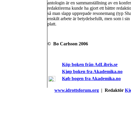
antologin är en sammanställning av en konfere
redaktörerna kunde ha gjort ett bättre redakti
så man slapp upprepade resonemang (typ Shank
enskilt arbete är betydelsefullt, men som i sin
platt.
© Bo Carlsson 2006
Köp boken från AdLibris.se
Kjøp boken fra Akademika.no
Køb bogen fra Akademika.no
www.idrottsforum.org
| Redaktör
Kje