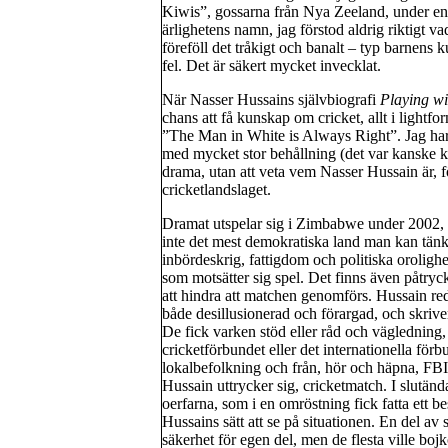
Kiwis”, gossarna från Nya Zeeland, under en 
ärlighetens namn, jag förstod aldrig riktigt va
föreföll det tråkigt och banalt – typ barnens k
fel. Det är säkert mycket invecklat.
När Nasser Hussains självbiografi
Playing wi
chans att få kunskap om cricket, allt i lightf
”The Man in White is Always Right”. Jag har 
med mycket stor behållning (det var kanske konj
drama, utan att veta vem Nasser Hussain är, f
cricketlandslaget.
Dramat utspelar sig i Zimbabwe under 2002
inte det mest demokratiska land man kan tänk
inbördeskrig, fattigdom och politiska oroligh
som motsätter sig spel. Det finns även påtryck
att hindra att matchen genomförs. Hussain re
både desillusionerad och förargad, och skriver
De fick varken stöd eller råd och vägledning, v
cricketförbundet eller det internationella för
lokalbefolkning och från, hör och häpna, FBI o
Hussain uttrycker sig, cricketmatch. I slutä
oerfarna, som i en omröstning fick fatta ett be
Hussains sätt att se på situationen. En del av 
säkerhet för egen del, men de flesta ville boj