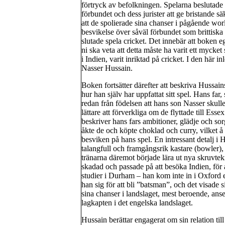
förtryck av befolkningen. Spelarna beslutade at
förbundet och dess jurister att ge bristande s
att de spolierade sina chanser i pågående worl
besvikelse över såväl förbundet som brittiska
slutade spela cricket. Det innebär att boken e
ni ska veta att detta måste ha varit ett mycket 
i Indien, varit inriktad på cricket. I den här
Nasser Hussain.
Boken fortsätter därefter att beskriva Hussain
hur han själv har uppfattat sitt spel. Hans far
redan från födelsen att hans son Nasser skulle
lättare att förverkliga om de flyttade till Ess
beskriver hans fars ambitioner, glädje och sor
åkte de och köpte choklad och curry, vilket å 
besviken på hans spel. En intressant detalj i 
talangfull och framgångsrik kastare (bowler), 
tränarna däremot började lära ut nya skruvtek
skadad och passade på att besöka Indien, för a
studier i Durham – han kom inte in i Oxford e
han sig för att bli ”batsman”, och det visade s
sina chanser i landslaget, mest beroende, anse
lagkapten i det engelska landslaget.
Hussain berättar engagerat om sin relation till