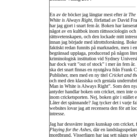
En av de böcker jag längtar mest efter är
The
White is Always Right
, författad av David Fra
har jag gjort i snart fem år. Boken har lanser
något av en kultbok inom rättssociologin och
rättsvetenskapen, och den lockade mitt intress
innan jag började med idrottsforskning. Boke
faktiskt redan funnits på marknaden, men i e
begränsad upplaga, producerad på någon lite
kriminologisk institution vid Sydney Univers
har dock varit ”out of stock” i mer än fem år
ska det snart finnas en nyutgåva från Frank C
Publisher, men med en ny titel
Cricket and t
och med den klassiska och geniala underrub
Man in White is Always Right”. Som den nya 
antyder handlar boken om cricket, men inte o
inom cricketsporten. Nej, boken gör i stället 
Låter det spännande? Jag tycker det i varje fal
websites lovar jag att recensera den för att loc
intresse.
Jag har dessvärre ingen kunskap om cricket, 
Playing for the Ashes
, där en landslagsspelare
mordbrand. Visserligen har jag sett några s