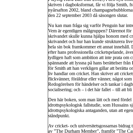
skriven i dagboksformat, får vi följa Smith, f
nyårsafton 2002, bland champagnebubblorna, d
den 22 september 2003 då säsongen slutar.
Nu kan man fråga sig varför Penguin har intr
Vem är egentligen målgruppen? Däremot för Sm
skrivandet skulle kunna hjälpa honom med cri
skrivandet och hur han kunde strukturera livet 
hela sin bok framkommer ett annat innehåll. De
efter hans professionella cricketspelande, äve
tydligen haft som ambition att inte prata om 
spännande att lyssna på hans berättelser från
för Smith att han verkligen gillar att berätta 
liv handlar om cricket. Han skriver att cricke
flickvänner, föräldrar eller vänner, något som 
Redogörelsen för händelser och tankar i dagb
socialisering; och – i det här fallet – till att
Den här boken, som man lätt och med fördel 
idrottspsykologisk fallstudie, som Hussains sjä
idrottspsykologiska antaganden, utan att ege
ståndpunkt.
Av cricket- och universitetsgossarnas bidrag 
av ”The Durham Member”, framför ”The Camb