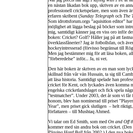
en nästan likadan bok upp, skriven av en ann
professionell cricketspelare, men som även är
erfaren skribent (
Sunday Telegraph
och
The 
Som idrottsforum.orgs ”aquisition editor” har 
möjlighet att lägga beslag på böcker som intr
mig, samtidigt känner jag en viss oro inför de
boken: Cricket? Golf? Håller jag på att fastna
överklassfånerier? Jag är fotbollsfan, och även
hockeyintresserad (förvisso begränsat till Rö
Men jag bestämmer mig för att läsa boken, al
”förberedelse” inför... Ja, ni vet.
Den här boken är skriven av en man som lycka
skillnad från vår vän Hussain, ta sig till Cam
att läsa historia. Samtidigt spelade han profes
cricket för Kent, och lyckades även komma m
engelska cricketlandslaget och fick spela någ
”testmatcher”. Under 2003, det år som vi får 
honom, blev han nominerad till priset ”Player
Year”, men priset gick slutligen – helt riktigt,
författaren – till Mushtaq Ahmed.
Vi talar om Ed Smith, som med
On and Off t
kommer med sin andra bok om cricket. (Den f
Playing Hard Ball
från 2002.) I den nya bok