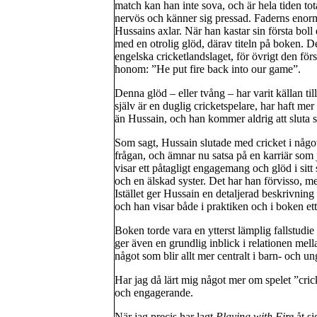
match kan han inte sova, och är hela tiden 
nervös och känner sig pressad. Faderns enorma
Hussains axlar. När han kastar sin första boll e
med en otrolig glöd, därav titeln på boken. D
engelska cricketlandslaget, för övrigt den f
honom: ”He put fire back into our game”.
Denna glöd – eller tvång – har varit källan ti
själv är en duglig cricketspelare, har haft mer 
än Hussain, och han kommer aldrig att sluta s
Som sagt, Hussain slutade med cricket i någo
frågan, och ämnar nu satsa på en karriär som 
visar ett påtagligt engagemang och glöd i sit
och en älskad syster. Det har han förvisso,
Istället ger Hussain en detaljerad beskrivning 
och han visar både i praktiken och i boken et
Boken torde vara en ytterst lämplig fallstudie
ger även en grundlig inblick i relationen mell
något som blir allt mer centralt i barn- och u
Har jag då lärt mig något mer om spelet ”cri
och engagerande.
När jag precis har lagt
Playing with Fire
åt si