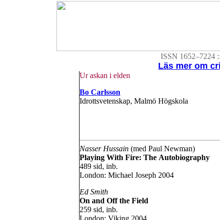
ISSN 1652–7224 :::
Läs mer om cri
Ur askan i elden
Bo Carlsson
Idrottsvetenskap, Malmö Högskola
Nasser Hussain
(med Paul Newman)
Playing With Fire: The Autobiography
489 sid, inb.
London: Michael Joseph 2004
Ed Smith
On and Off the Field
259 sid, inb.
London: Viking 2004