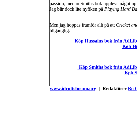
passion, medan Smiths bok upplevs något up
Jag blir dock lite nyfiken på
Playing Hard Ba
Men jag hoppas framför allt på att
Cricket an
tillgänglig.
Köp Hussains bok från AdLi
Køb Hu
Köp Smiths bok från AdLi
Køb S
www.idrottsforum.org
| Redaktörer
Bo 