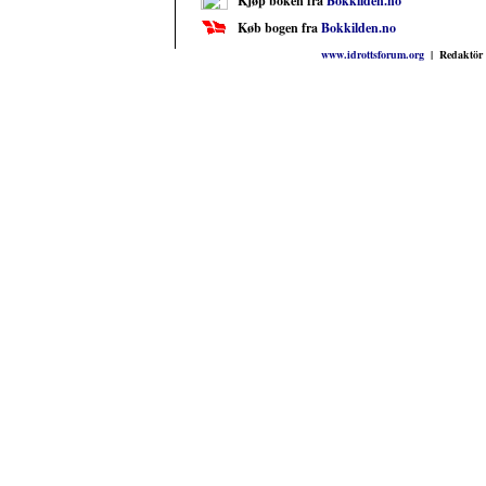
Kjøp boken fra
Bokkilden.no
Køb bogen fra
Bokkilden.no
www.idrottsforum.org
| Redaktör