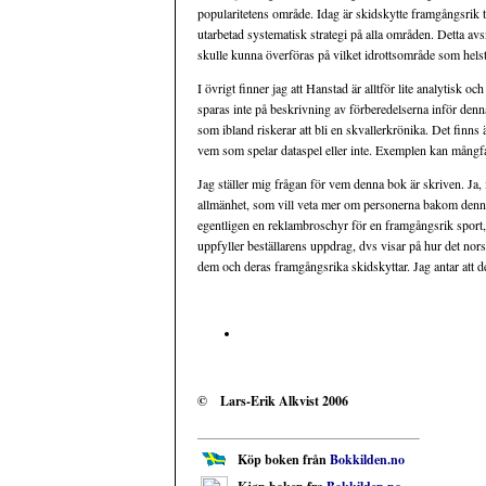
popularitetens område. Idag är skidskytte framgångsrik t
utarbetad systematisk strategi på alla områden. Detta avsn
skulle kunna överföras på vilket idrottsområde som helst
I övrigt finner jag att Hanstad är alltför lite analytisk o
sparas inte på beskrivning av förberedelserna inför denna
som ibland riskerar att bli en skvallerkrönika. Det finn
vem som spelar dataspel eller inte. Exemplen kan mångf
Jag ställer mig frågan för vem denna bok är skriven. Ja, i
allmänhet, som vill veta mer om personerna bakom denn
egentligen en reklambroschyr för en framgångsrik sport, 
uppfyller beställarens uppdrag, dvs visar på hur det no
dem och deras framgångsrika skidskyttar. Jag antar att d
© Lars-Erik Alkvist 2006
Köp boken från
Bokkilden.no