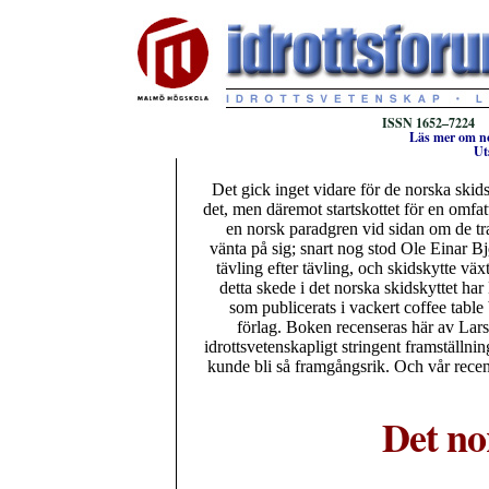
ISSN 1652–7224 ::
Läs mer om no
Ut
Det gick inget vidare för de norska ski
det, men däremot startskottet för en omfat
en norsk paradgren vid sidan om de tra
vänta på sig; snart nog stod Ole Einar B
tävling efter tävling, och skidskytte 
detta skede i det norska skidskyttet har
som publicerats i vackert coffee table
förlag. Boken recenseras här av Lars-
idrottsvetenskapligt stringent framställn
kunde bli så framgångsrik. Och vår recense
Det no