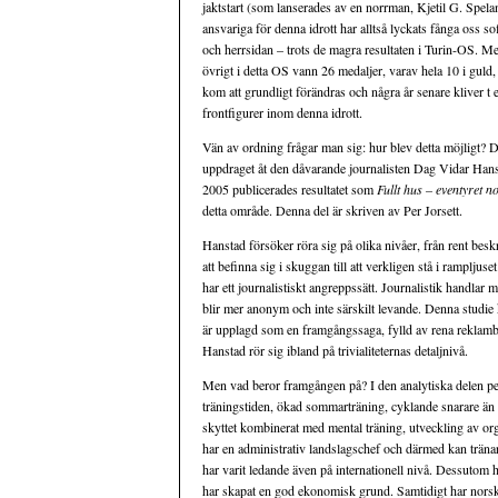
jaktstart (som lanserades av en norrman, Kjetil G. Spela
ansvariga för denna idrott har alltså lyckats fånga oss 
och herrsidan – trots de magra resultaten i Turin-OS. M
övrigt i detta OS vann 26 medaljer, varav hela 10 i guld
kom att grundligt förändras och några år senare kliver t
frontfigurer inom denna idrott.
Vän av ordning frågar man sig: hur blev detta möjligt?
uppdraget åt den dåvarande journalisten Dag Vidar Hanst
2005 publicerades resultatet som
Fullt hus – eventyret n
detta område. Denna del är skriven av Per Jorsett.
Hanstad försöker röra sig på olika nivåer, från rent bes
att befinna sig i skuggan till att verkligen stå i ramplju
har ett journalistiskt angreppssätt. Journalistik handlar
blir mer anonym och inte särskilt levande. Denna studie k
är upplagd som en framgångssaga, fylld av rena reklambi
Hanstad rör sig ibland på trivialiteternas detaljnivå.
Men vad beror framgången på? I den analytiska delen pek
träningstiden, ökad sommarträning, cyklande snarare än 
skyttet kombinerat med mental träning, utveckling av orga
har en administrativ landslagschef och därmed kan tränarn
har varit ledande även på internationell nivå. Dessutom h
har skapat en god ekonomisk grund. Samtidigt har norska l