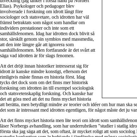
utveckling (jag tänker i första hand på Norbert
Elias). Psykologer och pedagoger blev
involverade i forskning om idrott långt före
sociologer och statsvetare, och idrotten har väl
främst betraktats som något som handlar om
individers prestationer och inte som ett
samhällsfenomen. Idag har idrotten dock blivit så
stor, särskilt genom sin symbios med massmedia,
att den inte längre går att ignorera som
samhällsfenomen. Men fortfarande är det svårt att
säga vad idrotten är för slags fenomen.
Att det dröjt innan historiker intresserat sig för
idrott är kanske mindre konstigt, eftersom det
rimligtvis måste finnas en historia först. Idag
tycks det dock som om det finns mer historisk
forskning om idrotten än till exempel sociologisk
och statsvetenskaplig forskning. Och kanske har
det att göra med att det nu finns mycket historia
att berätta, men betydligt mindre av teorier och idéer om hur man ska se
det som är intressant med idrotten egentligen, för något måste det ju va
Att det finns mycket historia men lite teori om idrott som samhällsfeno
läser Norbergs avhandling, som har underrubriken ”studier i statlig idro
första ska jag säga att det, som oftast, är mycket roligt att som sociolog
naturlig konkretion som är befriande i jämförelse med många sociologis