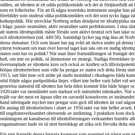
ställen, att idrotten är ett udda politikområde och det är förtjänstfullt att
som en folkrörelse. För att få några teoretiska instrument sneglar han p
förebilder som studerat olika politikområden och det som tycks ligga när
kulturpolitik. Här utvecklar Norberg sedan detaljerat tre idealtypiska stat
i fråga: passiv neutralitet, aktiv neutralitet samt perfektionism. I sina s
att statens idrottspolitik måste förstås som aktivt neutral och han talar 
och idrottsrörelsen (sid. 449-50). Samtidigt tycker jag mig läsa att Nor
dessa slutsatser. Och som läsare har jag svårt att skriva under på denna k
ytterst tveksamt om man över huvud taget kan tala om en statlig idrottspo
staten som har en politik? När man läser framställningen så framgår det 
haft, om inte en politik, så åtminstone en strategi. Statliga företrädare ty
överrumplade av idrottens krav och också av kraften och tillväxtpotentia
början idrottsrörelsen som ville ha pengar av staten och detta första sta
1913, satt hårt inne och stötte på starkt motstånd i riksdagens båda ka
stöd följde några partipolitiska linjer, vilket inte heller varit fallet vid se
generösa statsstöd till idrotten har hela tiden kommit från både höger o
1920-talet var motståndet som starkast och statsstödet minskades. När sta
rejält var det mest en lapsus eller en oavsedd konsekvens av inrättandet
hand inbringade mycket mer pengar som gick till idrotten än vad någon 
för anslag till idrottsrörelsen i slutet av 1950-talet var inte heller avset
till ungdomsverksamhet oberoende av inriktning. I praktiken kom dock 
småningom att kanaliseras till idrottsföreningars verksamhet framför all
organisationer hade en så stort beredskap att söka och förvalta detta stö
För mig framstår denna historia knappast som exempel på något som m