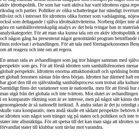
aktiv idrottspolitik. De som har varit aktiva har varit idrottens egna rep
riksdag och partier. Politiker av olika schatteringar har ständigt överrum
tillväxt och i intresset för idrottens olika former som vadslagning, nöj
också som deltagande i själva idrottsaktiviteterna. Norberg döljer inte a
göra en samhällsvetenskaplig analys av det hela tvingar han in materialet
analyskategorier. För att man ska kunna tala om en aktiv idrottspolitik m
och någon gång ha presenterat något genomtänkt program beträffande i
finns redovisat i avhandlingen. För att tala med företagsekonomen Ben
om att reagera och inte om att regera.
En annan sida av avhandlingen som jag tror hänger samman med själva 
perspektiv som ges. För att förstå idrotten som samhällsfenomen menar 
globalt perspektiv. Idrottens enorma attraktionskraft och spridning bottn
ett globalt fenomen nästan från dess början. Idrotten har därmed haft
har gjort den till en självständig samhällsprocess som trotsat alla kulturel
Samtidigt finns det variationer som är nationella, men för att förstå hur
man utgå från det globala och inte tvärtom. Mot slutet av avhandlingen 
i en komparativ riktning som är av intresse, men på något sätt känns det
genomgående är så nationellt inriktad. Å andra sidan är det ju orimligt 
skulle vara komparativ, men ändå skulle ett sådant perspektiv behövts 
se idrotten som något som tränger sig på staten och politiken och inte tv
stater inte allsmäktiga. För att spetsa till det kan man säga att idrotten
förvandlat stater till klubbar som tävlar mot varandra.