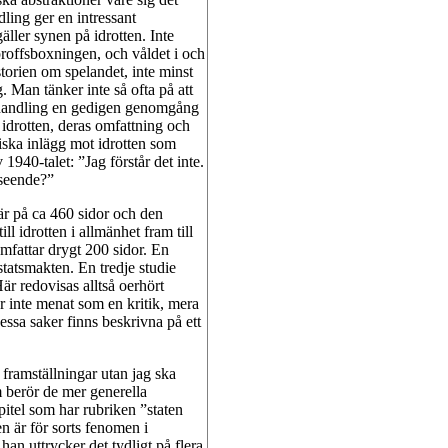
dling ger en intressant
äller synen på idrotten. Inte
proffsboxningen, och våldet i och
storien om spelandet, inte minst
. Man tänker inte så ofta på att
avhandling en gedigen genomgång
 idrotten, deras omfattning och
itiska inlägg mot idrotten som
 1940-talet: ”Jag förstår det inte.
vseende?”
n är på ca 460 sidor och den
ll idrotten i allmänhet fram till
omfattar drygt 200 sidor. En
 statsmakten. En tredje studie
är redovisas alltså oerhört
r inte menat som en kritik, mera
essa saker finns beskrivna på ett
 framställningar utan jag ska
m berör de mer generella
itel som har rubriken ”staten
n är för sorts fenomen i
an uttrycker det tydligt på flera