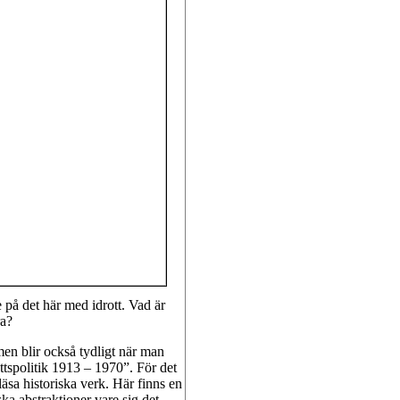
 på det här med idrott. Vad är
ra?
men blir också tydligt när man
ttspolitik 1913 – 1970”. För det
 läsa historiska verk. Här finns en
ka abstraktioner vare sig det