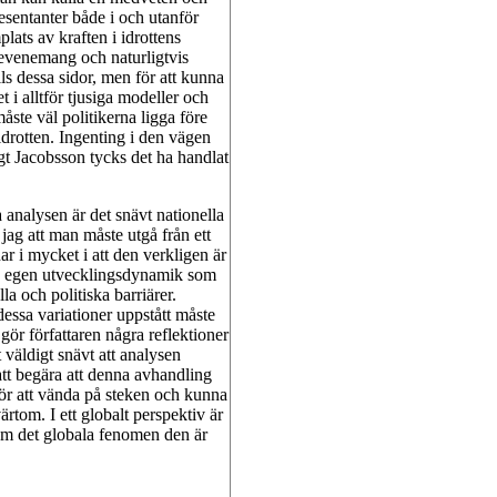
resentanter både i och utanför
plats av kraften i idrottens
esevenemang och naturligtvis
lls dessa sidor, men för att kunna
 i alltför tjusiga modeller och
åste väl politikerna ligga före
drotten. Ingenting i den vägen
gt Jacobsson tycks det ha handlat
analysen är det snävt nationella
jag att man måste utgå från ett
ar i mycket i att den verkligen är
 en egen utvecklingsdynamik som
la och politiska barriärer.
 dessa variationer uppstått måste
gör författaren några reflektioner
 väldigt snävt att analysen
att begära att denna avhandling
för att vända på steken och kunna
ärtom. I ett globalt perspektiv är
 som det globala fenomen den är