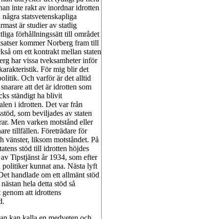
 han inte rakt av inordnar idrotten
å några statsvetenskapliga
mast är studier av statlig
liga förhållningssätt till området
lutsatser kommer Norberg fram till
också om ett kontrakt mellan staten
berg har vissa tveksamheter inför
arakteristik. För mig blir det
litik. Och varför är det alltid
snarare att det är idrotten som
cks ständigt ha blivit
len i idrotten. Det var från
tsstöd, som beviljades av staten
mrar. Men varken motstånd eller
nare tillfällen. Företrädare för
ch vänster, liksom motståndet. På
tens stöd till idrotten höjdes
 av Tipstjänst år 1934, som efter
politiker kunnat ana. Nästa lyft
t. Det handlade om ett allmänt stöd
nästan hela detta stöd så
t genom att idrottens
d.
an kan kalla en medveten och