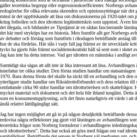
gäller teoretiska begrepp eller regressionskoefficienter. Norbergs avhan
redogörelse för olika relevanta skeenden och opinionsyttringar när det g
minst är det uppfriskande att läsa om diskussionerna på 1920-talet om 
kring fotbollen och den idrottens legitimitetskris som uppstod. Även hi
det illegala, och bildandet av Tipstjänst är en sådan fascinerande läsning
det här med stryktips har en historia. Men framför allt ger Norbergs 
av debatter och förslag som framförts i riksdagen beträffande anslag till
hur de ska fördelas. Här slås i varje fall jag främst av de utvecklade kr
tycks ha gjorts från främst socialdemokratiskt håll så sent som i slutet av
Jag kan inte ha detta intresse. Vad ger idrotten en människa i andligt a
Samtidigt ska sägas att allt inte är lika intressant att läsa. Avhandlinge
innefattar tre olika studier. Den första studien handlar om statsanslagen ti
1970. Bara denna första del skulle ha räckt till en avhandling och den 
ytterligare studie handlar om Riksidrottsförbundet och dess relation till
omfattande cirka 90 sidor handlar om idrottsrörelsen och skattefrågor. H
mycket material och dokument och det hela blir ibland tungläst. Detta ä
som en konsumentupplysning, och det finns naturligtvis ett värde i att d
ändå relativt lättillgängligt sätt.
Jag har ingen möjlighet att gå in på någon detaljkritik beträffande dessa
redovisa några reflektioner jag gjort vid läsningen av avhandlingen so
teoretiska frågor som Norberg formulerar i avhandlingens inledningskap
och idrottsrörelsen”. Detta har också att göra med frågan om vad idrotte
samhällslivet. Beträffande det senare är Norberg väl medveten om, och h