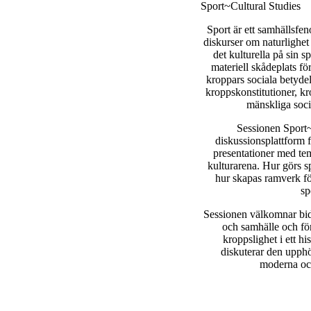
Sport~Cultural Studies
Sport är ett samhällsf
diskurser om naturlighet 
det kulturella på sin 
materiell skådeplats f
kroppars sociala betyde
kroppskonstitutioner, k
mänskliga socia
Sessionen Sport~
diskussionsplattform f
presentationer med tem
kulturarena. Hur görs spo
hur skapas ramverk för 
sp
Sessionen välkomnar bidr
och samhälle och fö
kroppslighet i ett hi
diskuterar den upphöj
moderna oc