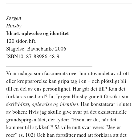
Jørgen
Hinsby
Idræt, oplevelse og identitet
120 sidor, hft.
Slagelse: Bavnebanke 2006
ISBN10: 87-88986-48-9
Vi är många som fascinerats över hur utövandet av idrott
eller kroppsrörelse kan gripa tag i en – och plötsligt bli
till en del av ens personlighet. Hur går det till? Kan det
förklaras med ord? Ja, Jørgen Hinsby gör ett försök i sin
skrift
Idræt, oplevelse og identitet
. Han konstaterar i slutet
av boken: Hvis jag skulle give svar på det eksistentielle
grundspørgsmålet, der lyder: ”Hvem ær du, når det
kommer till stykket”? Så ville mitt svar være: ”Jeg er
roer” (s. 102) Och han fortsätter med att förklara att det