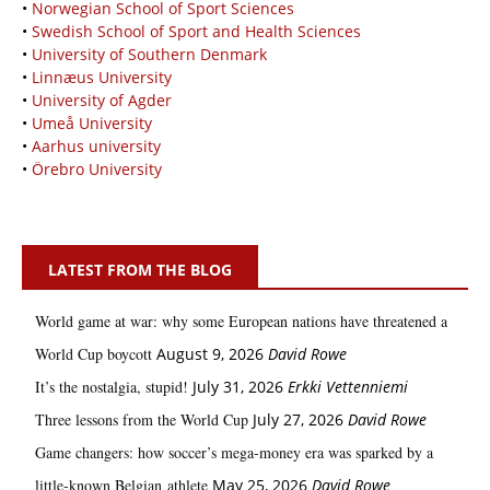
•
Norwegian School of Sport Sciences
•
Swedish School of Sport and Health Sciences
•
University of Southern Denmark
•
Linnæus University
•
University of Agder
•
Umeå University
•
Aarhus university
•
Örebro University
LATEST FROM THE BLOG
World game at war: why some European nations have threatened a
World Cup boycott
August 9, 2026
David Rowe
It’s the nostalgia, stupid!
July 31, 2026
Erkki Vetten­­niemi
Three lessons from the World Cup
July 27, 2026
David Rowe
Game changers: how soccer’s mega‑money era was sparked by a
little‑known Belgian athlete
May 25, 2026
David Rowe