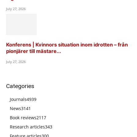
July 27, 2026
Konferens | Kvinnors situation inom idrotten – från
pionjärer till mästare...
July 27, 2026
Categories
Journals
4939
News
3141
Book reviews
2117
Research articles
343
Feature articles
300