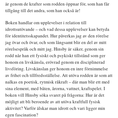
är genom de krafter som rodden öppnar för, som han får
tillgång till det andra, som han också är!
Boken handlar om upplevelser i relation till
idrottsutövande – och vad dessa upplevelser kan betyda
för identitetsskapandet. Hur påverkas jag av den rörelse
jag övar och övar, och som långsamt blir en del av mitt
rörelsespråk och mitt jag. Hinsby är säker, genom sin
rodd når han ett fysiskt och psykiskt tillstånd som ger
honom en livskänsla, erövrad genom en disciplinerad
livsföring. Livskänslan ger honom en inre förnimmelse
av frihet och tillfredsställelse. Att utöva rodden är som att
nalkas en poetisk, rytmisk råkraft – där man blir ett med
sina element, med båten, årorna, vattnet, kraftspelet. I
boken vill Hinsby söka svaret på frågorna: Hur är det
möjligt att bli beroende av att utöva kraftfull fysisk
aktivitet? Varför älskar man idrott och vari ligger min
egen fascination?