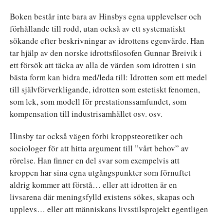
Boken består inte bara av Hinsbys egna upplevelser och
förhållande till rodd, utan också av ett systematiskt
sökande efter beskrivningar av idrottens egenvärde. Han
tar hjälp av den norske idrottsfilosofen Gunnar Breivik i
ett försök att täcka av alla de värden som idrotten i sin
bästa form kan bidra med/leda till: Idrotten som ett medel
till självförverkligande, idrotten som estetiskt fenomen,
som lek, som modell för prestationssamfundet, som
kompensation till industrisamhället osv. osv.
Hinsby tar också vägen förbi kroppsteoretiker och
sociologer för att hitta argument till ”vårt behov” av
rörelse. Han finner en del svar som exempelvis att
kroppen har sina egna utgångspunkter som förnuftet
aldrig kommer att förstå… eller att idrotten är en
livsarena där meningsfylld existens sökes, skapas och
upplevs… eller att människans livsstilsprojekt egentligen