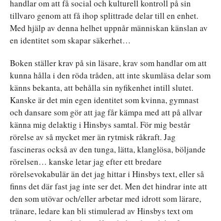
handlar om att få social och kulturell kontroll på sin
tillvaro genom att få ihop splittrade delar till en enhet.
Med hjälp av denna helhet uppnår människan känslan av
en identitet som skapar säkerhet…
Boken ställer krav på sin läsare, krav som handlar om att
kunna hålla i den röda tråden, att inte skumläsa delar som
känns bekanta, att behålla sin nyfikenhet intill slutet.
Kanske är det min egen identitet som kvinna, gymnast
och dansare som gör att jag får kämpa med att på allvar
känna mig delaktig i Hinsbys samtal. För mig består
rörelse av så mycket mer än rytmisk råkraft. Jag
fascineras också av den tunga, lätta, klanglösa, böljande
rörelsen… kanske letar jag efter ett bredare
rörelsevokabulär än det jag hittar i Hinsbys text, eller så
finns det där fast jag inte ser det. Men det hindrar inte att
den som utövar och/eller arbetar med idrott som lärare,
tränare, ledare kan bli stimulerad av Hinsbys text om