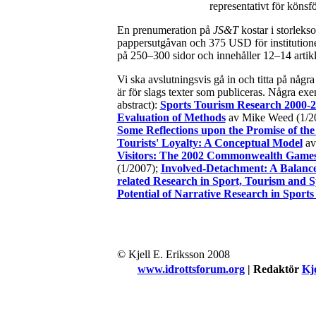
representativt för könsf
En prenumeration på
JS&T
kostar i storleks
pappersutgåvan och 375 USD för institutione
på 250–300 sidor och innehåller 12–14 artik
Vi ska avslutningsvis gå in och titta på någ
är för slags texter som publiceras. Några exe
abstract):
Sports Tourism Research 2000-2
Evaluation of Methods
av Mike Weed (1/2
Some Reflections upon the Promise of the
Tourists' Loyalty: A Conceptual Model
av
Visitors: The 2002 Commonwealth Game
(1/2007);
Involved-Detachment: A Balance
related Research in Sport, Tourism and 
Potential of Narrative Research in Sport
© Kjell E. Eriksson 2008
www.idrottsforum.org
| Redaktör
Kje