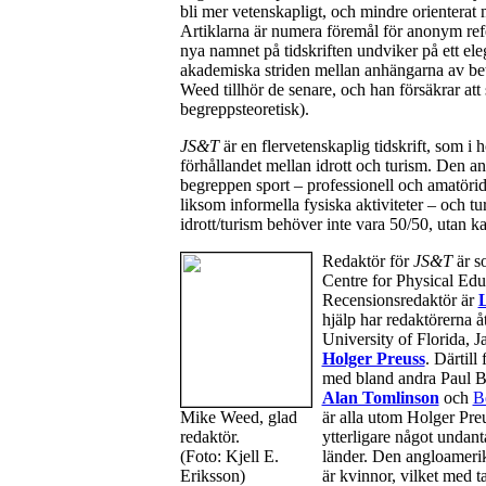
bli mer vetenskapligt, och mindre orienterat 
Artiklarna är numera föremål för anonym refe
nya namnet på tidskriften undviker på ett eleg
akademiska striden mellan anhängarna av b
Weed tillhör de senare, och han försäkrar att 
begreppsteoretisk).
JS&T
är en flervetenskaplig tidskrift, som i 
förhållandet mellan idrott och turism. Den 
begreppen sport – professionell och amatöridro
liksom informella fysiska aktiviteter – och tu
idrott/turism behöver inte vara 50/50, utan ka
Redaktör för
JS&T
är s
Centre for Physical Edu
Recensionsredaktör är
L
hjälp har redaktörerna å
University of Florida,
Holger Preuss
. Därtil
med bland andra Paul 
Alan Tomlinson
och
B
Mike Weed, glad
är alla utom Holger Pr
redaktör.
ytterligare något undan
(Foto: Kjell E.
länder. Den angloameri
Eriksson)
är kvinnor, vilket med 