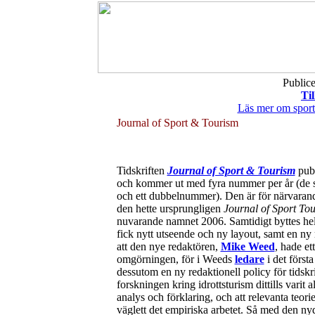
Public
Til
Läs mer om sport 
Journal of Sport & Tourism
Tidskriften
Journal of Sport & Tourism
publ
och kommer ut med fyra nummer per år (de 
och ett dubbelnummer). Den är för närvarande
den hette ursprungligen
Journal of Sport To
nuvarande namnet 2006. Samtidigt byttes hela
fick nytt utseende och ny layout, samt en n
att den nye redaktören,
Mike Weed
, hade et
omgörningen, för i Weeds
ledare
i det först
dessutom en ny redaktionell policy för tidskr
forskningen kring idrottsturism dittills varit 
analys och förklaring, och att relevanta teorier
väglett det empiriska arbetet. Så med den nyd