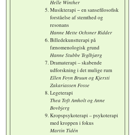
Helle Winther
Musikterapi − en sansefilosofisk
forståelse af stemthed og
resonans
Hanne Mette Ochsner Ridder
Billedekunstterapi på
fænomenologisk grund
Hanne Stubbe Teglbjærg
Dramaterapi – skabende
udforskning i det mulige rum
Ellen Foyn Bruun og Kjersti
Zakariassen Fosse
Legeterapi
Thea Toft Amholt og Anne
Bovbjerg
Kropspsykoterapi – psykoterapi
med kroppen i fokus
Martin Tidén