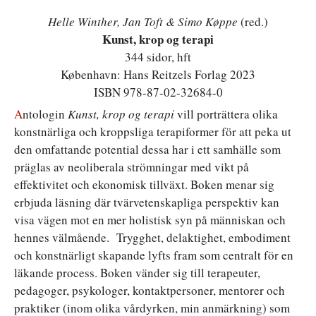
Helle Winther, Jan Toft & Simo Køppe
(red.)
Kunst, krop og terapi
344 sidor, hft
København: Hans Reitzels Forlag 2023
ISBN 978-87-02-32684-0
A
ntologin
Kunst, krop og terapi
vill porträttera olika
konstnärliga och kroppsliga terapiformer för att peka ut
den omfattande potential dessa har i ett samhälle som
präglas av neoliberala strömningar med vikt på
effektivitet och ekonomisk tillväxt. Boken menar sig
erbjuda läsning där tvärvetenskapliga perspektiv kan
visa vägen mot en mer holistisk syn på människan och
hennes välmående. Trygghet, delaktighet, embodiment
och konstnärligt skapande lyfts fram som centralt för en
läkande process. Boken vänder sig till terapeuter,
pedagoger, psykologer, kontaktpersoner, mentorer och
praktiker (inom olika vårdyrken, min anmärkning) som