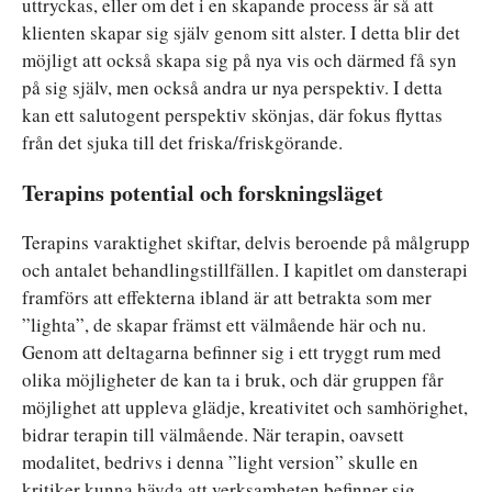
uttryckas, eller om det i en skapande process är så att
klienten skapar sig själv genom sitt alster. I detta blir det
möjligt att också skapa sig på nya vis och därmed få syn
på sig själv, men också andra ur nya perspektiv. I detta
kan ett salutogent perspektiv skönjas, där fokus flyttas
från det sjuka till det friska/friskgörande.
Terapins potential och forskningsläget
Terapins varaktighet skiftar, delvis beroende på målgrupp
och antalet behandlingstillfällen. I kapitlet om dansterapi
framförs att effekterna ibland är att betrakta som mer
”lighta”, de skapar främst ett välmående här och nu.
Genom att deltagarna befinner sig i ett tryggt rum med
olika möjligheter de kan ta i bruk, och där gruppen får
möjlighet att uppleva glädje, kreativitet och samhörighet,
bidrar terapin till välmående. När terapin, oavsett
modalitet, bedrivs i denna ”light version” skulle en
kritiker kunna hävda att verksamheten befinner sig