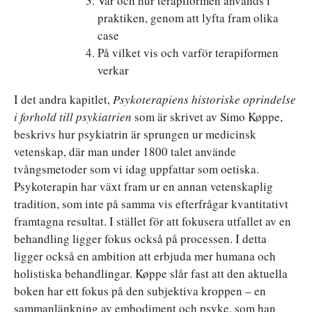
Var och hur terapiformen används i
praktiken, genom att lyfta fram olika
case
På vilket vis och varför terapiformen
verkar
I det andra kapitlet,
Psykoterapiens historiske oprindelse
i forhold till psykiatrien
som är skrivet av Simo Køppe,
beskrivs hur psykiatrin är sprungen ur medicinsk
vetenskap, där man under 1800 talet använde
tvångsmetoder som vi idag uppfattar som oetiska.
Psykoterapin har växt fram ur en annan vetenskaplig
tradition, som inte på samma vis efterfrågar kvantitativt
framtagna resultat. I stället för att fokusera utfallet av en
behandling ligger fokus också på processen. I detta
ligger också en ambition att erbjuda mer humana och
holistiska behandlingar. Køppe slår fast att den aktuella
boken har ett fokus på den subjektiva kroppen – en
sammanlänkning av embodiment och psyke, som han