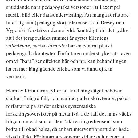
snuddande nära pedagogiska versioner i till exempel
musik, bild eller dansundervisning. Att många författare
lutar sig mot (pedagogiska) referenser som Dewey och
Vygotskij förstärker denna bild. Samtidigt blir det tydligt
att i det terapeutiska rummet är syftet klientens
välmående
, medan
lärandet
har en central plats i
pedagogiska kontexter. Författaren understryker att även
om vi ”bara” ser effekten här och nu, kan behandlingen
ha en mer långtgående effekt, som vi ännu ej kan
verifiera.
Flera av författarna lyfter att forskningsläget behöver
stärkas. I några fall, som när det gäller skrivterapi, pekar
författarna på att det saknas systematiska
forskningsöversikter på metanivå. I de fall det finns väcks
frågan om vad som är den ”aktiva ingrediensen” som
bidra till ökad hälsa, då enbart interventionsstudier hade
visad effekt. Författarna resonerar vidare och menar att