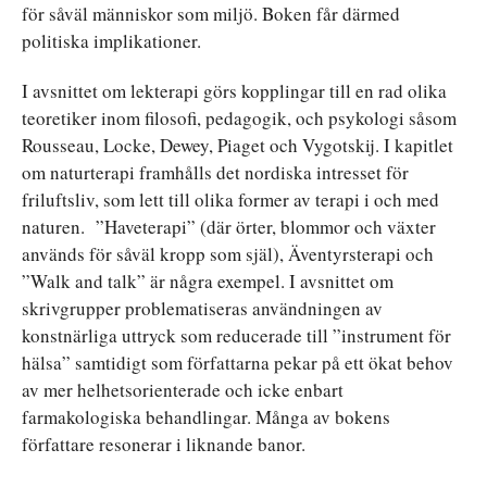
för såväl människor som miljö. Boken får därmed
politiska implikationer.
I avsnittet om lekterapi görs kopplingar till en rad olika
teoretiker inom filosofi, pedagogik, och psykologi såsom
Rousseau, Locke, Dewey, Piaget och Vygotskij. I kapitlet
om naturterapi framhålls det nordiska intresset för
friluftsliv, som lett till olika former av terapi i och med
naturen. ”Haveterapi” (där örter, blommor och växter
används för såväl kropp som själ), Äventyrsterapi och
”Walk and talk” är några exempel. I avsnittet om
skrivgrupper problematiseras användningen av
konstnärliga uttryck som reducerade till ”instrument för
hälsa” samtidigt som författarna pekar på ett ökat behov
av mer helhetsorienterade och icke enbart
farmakologiska behandlingar. Många av bokens
författare resonerar i liknande banor.