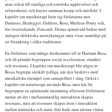
utan också till sinnliga och estetiska upplevelser och
erfarenheter, och knyter samman kropp och intellekt. I
kapitlet om musikterapi lutar sig författarna mot
Damasio, Heidegger, Giddens, Rosa, Merleau-Ponty och,
lite överraskande, Foucault. Denna spännvidd bidrar med
aningen eklektiska anstrykningar, men visar samtidigt på
en förankring i olika traditioner.
En författare som många återkommer till är Hartmut Rosa,
och då primärt begreppen social acceleration, stumhet
och resonans. I kapitlet om musikterapi blir några av
Rosas begrepp särskilt tydliga, när den beskrivs med
musikaliska exempel som samspelthet i sång. Också i
kapitlet om naturterapi används Rosa, men här får
begreppen en spännande inramning eftersom författaren
menar att det i mellanmänsklig interaktion skapas
resonans, men att resonans skapas även i interaktion
mellan människa och natur (här hade man nästan väntat