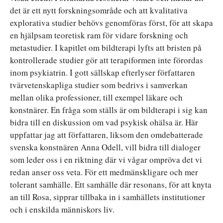
det är ett nytt forskningsområde och att kvalitativa
explorativa studier behövs genomföras först, för att skapa
en hjälpsam teoretisk ram för vidare forskning och
metastudier. I kapitlet om bildterapi lyfts att bristen på
kontrollerade studier gör att terapiformen inte förordas
inom psykiatrin. I gott sällskap efterlyser författaren
tvärvetenskapliga studier som bedrivs i samverkan
mellan olika professioner, till exempel läkare och
konstnärer. En fråga som ställs är om bildterapi i sig kan
bidra till en diskussion om vad psykisk ohälsa är. Här
uppfattar jag att författaren, liksom den omdebatterade
svenska konstnären Anna Odell, vill bidra till dialoger
som leder oss i en riktning där vi vågar ompröva det vi
redan anser oss veta. För ett medmänskligare och mer
tolerant samhälle. Ett samhälle där resonans, för att knyta
an till Rosa, sipprar tillbaka in i samhällets institutioner
och i enskilda människors liv.