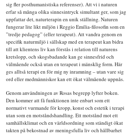
sig fler posthumanistiska referenser). Att vi i naturen
erfar så många olika sinnesintryck simultant ger, som jag
uppfattar det, naturterapin en unik ställning. Naturen
fungerar lite likt miljön i Reggio Emilia-filosofin som en
”tredje pedagog” (eller terapeut). Att vandra genom en
specifik naturmiljö i sällskap med en terapeut kan bidra
till att klientens liv kan förstås i relation till naturens
kretslopp, och skogsbadande kan ge sinnesfrid och
välmående också utan en terapeut i mänsklig form. Här
ges alltså terapi en för mig ny inramning – utan vare sig
ord eller medmänniskor kan ett ökat välmående uppnås.
Genom användningen av Rosas begrepp lyfter boken.
Den kommer att få funktionen inte enbart som ett
normativt vurmande för kropp, konst och estetik i terapi
utan som en motståndshandling. Ett motstånd mot ett
samhällsklimat och en världsordning som ständigt ökat
takten på bekostnad av meningsfulla liv och hållbarhet