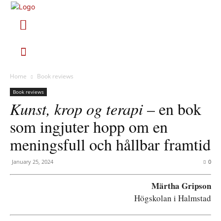
Home
Book reviews
Book reviews
Kunst, krop og terapi
– en bok
som ingjuter hopp om en
meningsfull och hållbar framtid
January 25, 2024
0
Märtha Gripson
Högskolan i Halmstad