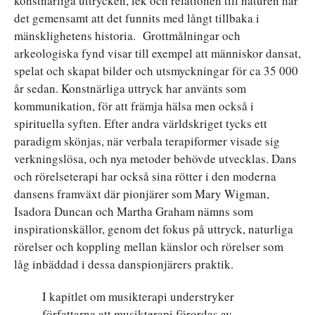
konstnärliga uttrycken, lek och relationen till naturen har
det gemensamt att det funnits med långt tillbaka i
mänsklighetens historia. Grottmålningar och
arkeologiska fynd visar till exempel att människor dansat,
spelat och skapat bilder och utsmyckningar för ca 35 000
år sedan. Konstnärliga uttryck har använts som
kommunikation, för att främja hälsa men också i
spirituella syften. Efter andra världskriget tycks ett
paradigm skönjas, när verbala terapiformer visade sig
verkningslösa, och nya metoder behövde utvecklas. Dans
och rörelseterapi har också sina rötter i den moderna
dansens framväxt där pionjärer som Mary Wigman,
Isadora Duncan och Martha Graham nämns som
inspirationskällor, genom det fokus på uttryck, naturliga
rörelser och koppling mellan känslor och rörelser som
låg inbäddad i dessa danspionjärers praktik.
I kapitlet om musikterapi understryker
författarna att musikterapi förordas av