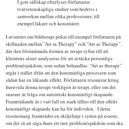
I gott sällskap efterlyser författaren
tvärvetenskapliga studier som bedrivs i
samverkan mellan olika professioner, till
exempel läkare och konstnärer.
I avsnittet om bildterapi pekar till exempel författaren på
skillnaden mellan ”Art in Therapy” och ”Art as Therapy”,
där den förstnämnda formen av terapi syftar till att
klientens alster analyseras för att avtäcka personliga
problem/sjukdom, som sedan behandlas. ”Art as therapy”
utgår i stället ifrån att den konstnärliga processen som
sådan har en läkande effekt. Författaren resonerar kring
huruvida denna terapi verkligen är terapi, eller om det
snarare är fråga om autentiskt konstnärligt skapande.
Framträdande är i vart fall en stark tilltro till den effekt
konstnärligt skapande kan ha för individen. I detta
resonemang framträder en skiljelinje i synen på essens,
om det så att säga finns ett inre problem/sjukdom som ska