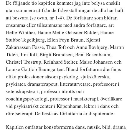
De följande tio kapitlen kommer jag inte belysa enskilt
utan summera utifrån de frågeställningar de alla har haft
att besvara (se ovan, nr 1-4). De författare som bidrar,
ensamma eller tillsammans med andra författare, är;
Helle Winther, Hanne Mette Ochsner Ridder, Hanne
Stubbe Tegelbjærg, Ellen Foyn Bruun, Kjersti
Zakariassen Fosse, Thea Toft och Anne Bovbjerg, Martin
Tidén, Jim Toft, Birgit Brundsen, Bent Rosenbaum,
Christel Trøstrup, Reinhard Stelter, Maise Johansen och
Louise Gottlob Baumgarten. Bland författarna återfinns
olika professioner såsom psykolog, sjuksköterska,
psykiater, dramaterapeut, litteraturvetare, professorer i
vetenskapsteori, professor idrotts och
coachingspsykologi, professor i musikterapi, överläkare
vid psykiatriskt center i Köpenhamn, lektor i dans och
rörelseterapi. De flesta av författarna är disputerade.
Kapitlen omfattar konstformerna dans, musik, bild, drama