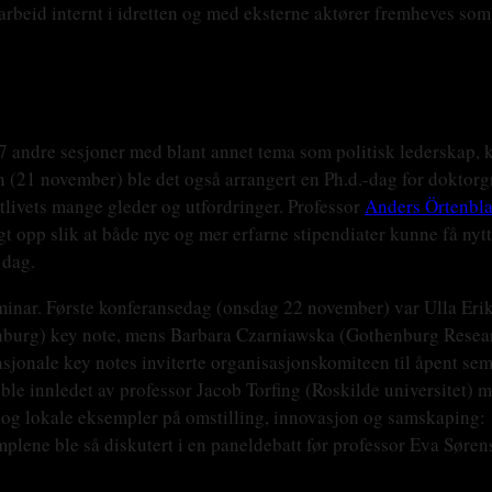
amarbeid internt i idretten og med eksterne aktører fremheves som 
17 andre sesjoner med blant annet tema som politisk lederskap, 
en (21 november) ble det også arrangert en Ph.d.-dag for doktorg
tlivets mange gleder og utfordringer. Professor
Anders Örtenbl
t opp slik at både nye og mer erfarne stipendiater kunne få nytt
 dag.
minar. Første konferansedag (onsdag 22 november) var Ulla Erik
nburg) key note, mens Barbara Czarniawska (Gothenburg Researc
rnasjonale key notes inviterte organisasjonskomiteen til åpent s
 ble innledet av professor Jacob Torfing (Roskilde universitet) 
ke og lokale eksempler på omstilling, innovasjon og samskaping
emplene ble så diskutert i en paneldebatt før professor Eva Søre