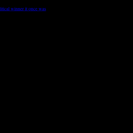
itical winner it once was
ord University, Bodø - Norway.