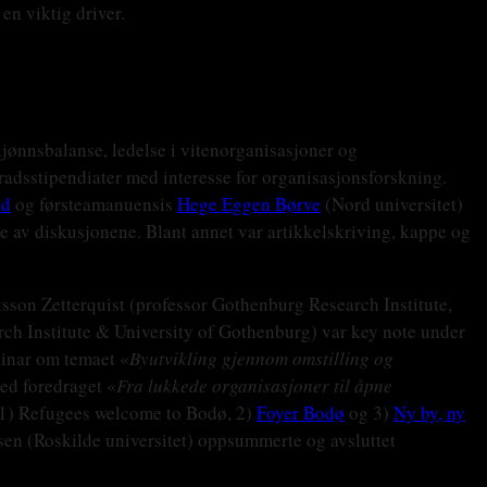
en viktig driver.
kjønnsbalanse, ledelse i vitenorganisasjoner og
radsstipendiater med interesse for organisasjonsforskning.
ad
og førsteamanuensis
Hege Eggen Børve
(Nord universitet)
e av diskusjonene. Blant annet var artikkelskriving, kappe og
sson Zetterquist (professor Gothenburg Research Institute,
h Institute & University of Gothenburg) var key note under
eminar om temaet «
Byutvikling gjennom omstilling og
med foredraget «
Fra lukkede organisasjoner til åpne
: 1) Refugees welcome to Bodø, 2)
Foyer Bodø
og 3)
Ny by, ny
nsen (Roskilde universitet) oppsummerte og avsluttet