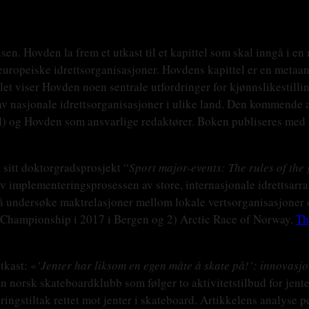
sen. Hovden la frem et utkast til et kapittel som skal inngå i e
europeiske idrettsorganisasjoner. Hovdens kapittel er en metaana
tlet viser Hovden noen sentrale utfordringer for kjønnslikestilli
av nasjonale idrettsorganisasjoner i ulike land. Den kommende 
d) og Hovden som ansvarlige redaktører. Boken publiseres med
 sitt doktorgradsprosjekt “
Sport major-events: The rules of the
v implementeringsprosessen av store, internasjonale idrettsarra
r å undersøke maktrelasjoner mellom lokale vertsorganisasjoner 
d Championship i 2017 i Bergen og 2) Arctic Race of Norway.
Th
tkast: «
’Jenter har liksom en egen måte å skate på!’: innovasjo
 en norsk skateboardklubb som følger to aktivitetstilbud for jen
ingstiltak rettet mot jenter i skateboard. Artikkelens analyse 