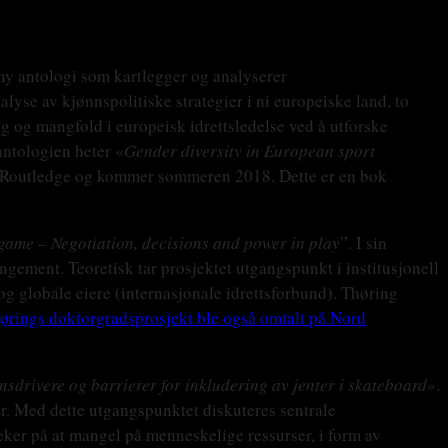
n ny antologi som kartlegger og analyserer
lyse av kjønnspolitiske strategier i ni europeiske land, to
ng og mangfold i europeisk idrettsledelse ved å utforske
antologien heter «
Gender diversity in European sport
 Routledge og kommer sommeren 2018. Dette er en bok
 game – Negotiation, decisions and power in play
”. I sin
ngement. Teoretisk tar prosjektet utgangspunkt i institusjonell
og globale eiere (internasjonale idrettsforbund). Thøring
ørings doktorgradsprosjekt ble også omtalt på Nord
nsdrivere og barrierer for inkludering av jenter i skateboard
».
ter. Med dette utgangspunktet diskuteres sentrale
peker på at mangel på menneskelige ressurser, i form av