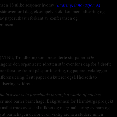
nsen 18 ulike sesjoner hvorav ‘
Endring, innovasjon og
 står ovenfor i dag, eksempelvis økt kommersialisering og
 av paperutkast i forkant av konferansen og
eransen.
(NTNU, Trondheim) som presenterte sitt paper «
De-
ingene den organiserte idretten står ovenfor i dag for å drøfte
rer først og fremst på sportifisering, og paperet vektlegger
ferensiering. I sitt paper diskuterer også Hjelseth to
isering av idrett.
 inclusiveness in preschools through a whole-of-society
ilier med barn i barnehage. Bakgrunnen for Heimburgs prosjekt
ske målet trues av sosial ulikhet og marginalisering av barn og
g at barnehagen derfor er en viktig arena å studere innen