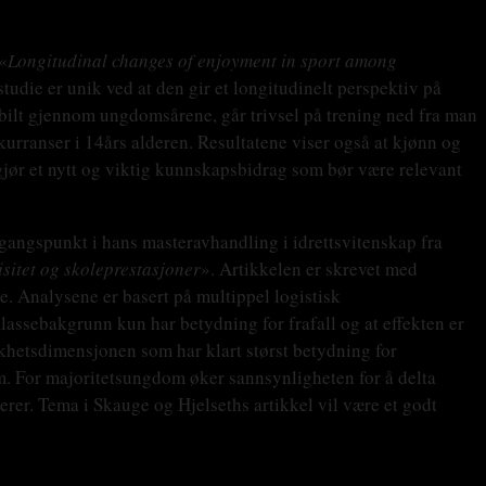
«
Longitudinal changes of enjoyment in sport among
tudie er unik ved at den gir et longitudinelt perspektiv på
tabilt gjennom ungdomsårene, går trivsel på trening ned fra man
onkurranser i 14års alderen. Resultatene viser også at kjønn og
gjør et nytt og viktig kunnskapsbidrag som bør være relevant
gangspunkt i hans masteravhandling i idrettsvitenskap fra
isitet og skoleprestasjoner
». Artikkelen er skrevet med
. Analysene er basert på multippel logistisk
assebakgrunn kun har betydning for frafall og at effekten er
likhetsdimensjonen som har klart størst betydning for
dom. For majoritetsungdom øker sannsynligheten for å delta
rer. Tema i Skauge og Hjelseths artikkel vil være et godt