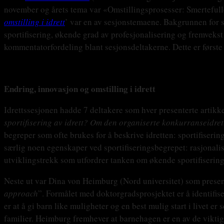
november og årets tema var «Omstillingsprosesser: Smertefulle 
omstilling i idrett
’ var en av sesjonstemaene. Bakgrunnen for s
sportifisering, økende grad av profesjonalisering og fremvekst
kommentatorfordeling blant sesjonsdeltakerne. Dette er først
Endring, innovasjon og omstilling i idrett
Idrettssesjonen hadde 7 deltakere som hver presenterte artikke
sportifisering av idrett? Om den organiserte konkurranseidret
begreper som ofte brukes for å beskrive idretten: sportifisering
særlig noen egenskaper ved sportifiseringsbegrepet: rasjonalism
utviklingstrekk som utfordrer tanken om økende sportifisering:
Neste ut var Dina von Heimburg (Nord universitet) som present
approach
”. Formålet med doktorgradsprosjektet er å identifis
er at å gi barn like muligheter og en best mulig start i livet er
familier. Heimburg fremhever at barnehagen er en av de viktigst