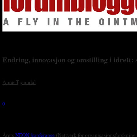
Endring, innovasjon og omstilling i idret
By
Anne Tjønndal
-
5 december, 2017
0
1700
Årets
NEON-konferanse
(Nettverk for organisasjonsforskning 