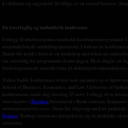
kvalifiserte og engasjerte frivillige, er en sentral barriere. S
En tverrfaglig og innholdsrik konferanse
I tillegg til idrettssesjonen inneholdt konferanseprogrammet 
nasjonale/lokale omstillingsprosesser. I forkant av konferans
Denne ble holdt i form av en workshop med fokus på stipendia
var ansvarlig for programmet denne dagen. Ph.d.-dagen var lag
forskningsmetode sentrale tema på doktorgradsstipendiatenes
Videre hadde konferansen to key note speakers og et åpent se
School of Business, Economics, and Law, University of Gothe
konferansens andre dag (torsdag 23 nov). I tillegg til to inte
innovasjon
» i
Stormen
litteratursal i Bodø sentrum. Seminaret
samskapingsprosesser
». Dette ble fulgt opp med tre praktis
flyplass
. Torfings teoretiske perspektiver og de praktiske eks
seminaret.