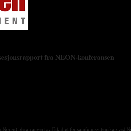
t: sesjonsrapport fra NEON-konferansen
i Norge) ble arrangert av Fakultet for samfunnsvitenskap ved N