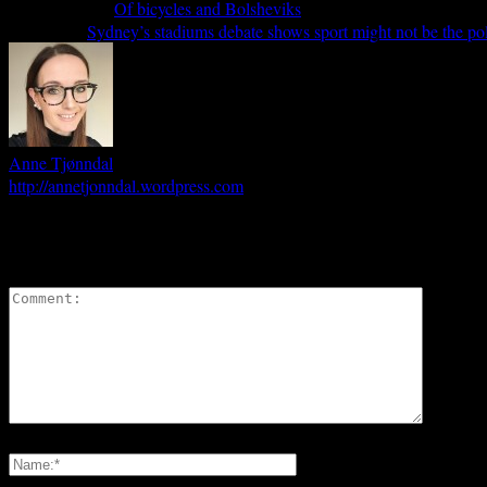
…
Previous article
Of bicycles and Bolsheviks
Next article
Sydney’s stadiums debate shows sport might not be the pol
Anne Tjønndal
http://annetjonndal.wordpress.com
Anne Tjønndal is an Associate Professor at the Faculty of Social Science, N
LEAVE A REPLY
Please enter your comment!