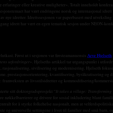
erfaringer eller kreative muligheter». Totalt inneholdt konfera
esjonstemaet har vært endringene norsk og internasjonal idrett
 av nye idretter. Idrettssesjonen var paperbasert med utveksling
e gang idrett har vært en egen tematisk sesjon under NEON-konf
lutkast. Først ut i sesjonen var førsteamanuensis
Arve Hjelseth
tens utfordringer
». Hjelseths artikkel tar utgangspunkt i utfordr
, rasjonalisering, sivilisering og modernisering. Hjelseth fokuse
e, prestasjonsorientering, kvantifisering, byråkratisering og dif
 framveksten av livsstilsidretter og kommodifisering/kommersial
erte sitt doktorgradsprosjekt “
It takes a village: Transforming
ere nøkkelbarrierer og drivere for sosial inkludering blant fam
 sentralt for å styrke folkehelse nasjonalt, men at velferdspoliti
e og universelle settingene i livet til familier med små barn, o