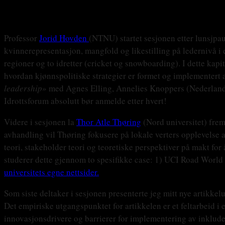
Professor
Jorid Hovden
(NTNU) startet sesjonen etter lunsjpau
kvinnerepresentasjon, mangfold og likestilling på ledernivå i 
regioner og to idretter (cricket og snowboarding). I dette kapi
hvordan kjønnspolitiske strategier er formet og implementert 
leadership
» med Agnes Elling, Annelies Knoppers (Nederlan
Idrottsforum absolutt bør anmelde etter hvert!
Videre i sesjonen la
Thor Atle Thøring
(Nord universitet) frem
avhandling vil Thøring fokusere på lokale verters opplevelse a
teori, stakeholder teori og teoretiske perspektiver på makt fo
studerer dette gjennom to spesifikke case: 1) UCI Road Worl
universitets egne nettsider.
Som siste deltaker i sesjonen presenterte jeg mitt nye artikkelu
Det empiriske utgangspunktet for artikkelen er et feltarbeid i
innovasjonsdrivere og barrierer for implementering av inkluder