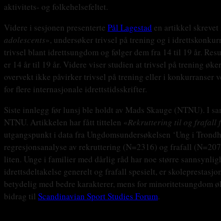
aktivitets- og folkehelsefeltet.
Videre i sesjonen presenterte
Pål Lagestad
en artikkel skrevet
adolescents
», undersøker trivsel på trening og i idrettskonkur
trivsel blant idrettsungdom og følger dem fra 14 til 19 år. Re
er 14 år til 19 år. Videre viser studien at trivsel på trening øk
overvekt ikke påvirker trivsel på trening eller i konkurranse
for flere internasjonale idrettstidsskrifter.
Siste innlegg før lunsj ble holdt av Mads Skauge (NTNU). I s
NTNU. Artikkelen har fått tittelen «
Rekruttering til og frafall
utgangspunkt i data fra Ungdomsundersøkelsen ‘Ung i Trondhei
regresjonsanalyse av rekruttering (N=2316) og frafall (N=2079
liten. Unge i familier med dårlig råd har noe større sannsynli
idrettsdeltakelse generelt og frafall spesielt, er skolepresta
betydelig med bedre karakterer, mens for minoritetsungdom øke
bidrag til
Scandinavian Sport Studies Forum
.