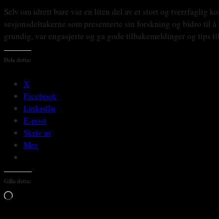
Selv om idrett bare var en liten del av et stort og tverrfagli
sesjonsdeltakerne som presenterte sin forskning og bidro til å
grundig, var engasjerte og ga gode tilbakemeldinger og tips ti
Dela detta:
X
Facebook
LinkedIn
E-post
Skriv ut
Mer
Gilla detta:
Laddar
in