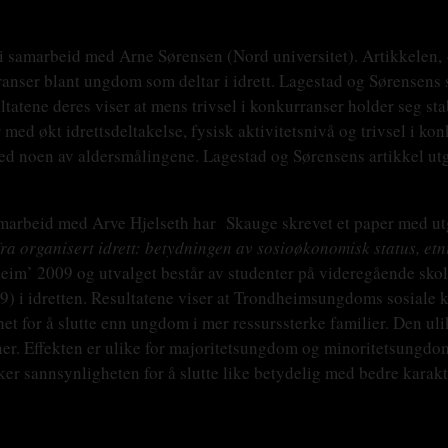
 i samarbeid med Arne Sørensen (Nord universitet). Artikkelen, 
ranser blant ungdom som deltar i idrett. Lagestad og Sørensens s
sultatene deres viser at mens trivsel i konkurranser holder seg s
er med økt idrettsdeltakelse, fysisk aktivitetsnivå og trivsel i k
r ved noen av aldersmålingene. Lagestad og Sørensens artikkel ut
amarbeid med Arve Hjelseth har Skauge skrevet et paper med ut
 fra organisert idrett: betydningen av sosioøkonomisk status, etn
m’ 2009 og utvalget består av studenter på videregående skole
) i idretten. Resultatene viser at Trondheimsungdoms sosiale kl
ghet for å slutte enn ungdom i mer ressurssterke familier. Den u
sjoner. Effekten er ulike for majoritetsungdom og minoritetsung
r sannsynligheten for å slutte like betydelig med bedre karakte