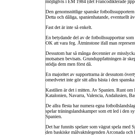
möjligtvis i EM 1984 (det Francodikterade jipp
Den genomsnittlige spanske fotbollssupportern ans
Detta och dåliga, spanienhatande, eventuellt äv
Fast det är inte så enkelt.
En betydande del av de fotbollssupportrar som 
OK att vara feg. Åtminstone ifall man represent
Dessutom har så många decennier av misslyckand
motsatsen bevisats. Grunduppfattningen är skep
stödja dem men först då.
En majoritet av supportrarna är dessutom överty
omedvetet inte gör sitt allra bästa i den spanska
Kastilien är det i mitten. Av Spanien. Runt om
Katalonien, Navarra, Valencia, Andalusien, Bas
De allra flesta har numera egna fotbollslandsl
spelar träningslandskamper som ett led i den sy
Spanien.
Det har funnits spelare som vägrat spela med Spa
den baskiske målvaktslegenden Arconada och ha