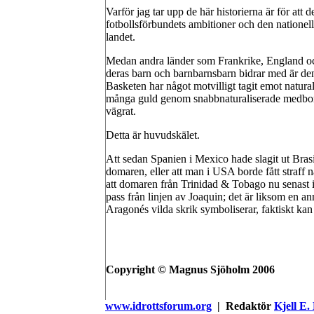
Varför jag tar upp de här historierna är för att 
fotbollsförbundets ambitioner och den nationell
landet.
Medan andra länder som Frankrike, England oc
deras barn och barnbarnsbarn bidrar med är den
Basketen har något motvilligt tagit emot natural
många guld genom snabbnaturaliserade medborg
vägrat.
Detta är huvudskälet.
Att sedan Spanien i Mexico hade slagit ut Bras
domaren, eller att man i USA borde fått straff n
att domaren från Trinidad & Tobago nu senast i 
pass från linjen av Joaquin; det är liksom en an
Aragonés vilda skrik symboliserar, faktiskt ka
Copyright © Magnus Sjöholm 2006
www.idrottsforum.org
| Redaktör
Kjell E.