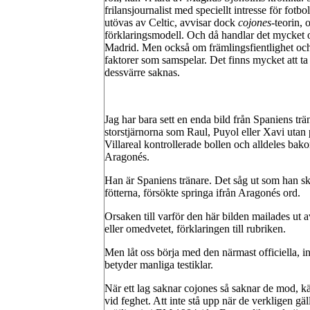
frilansjournalist med speciellt intresse för fotbo
utövas av Celtic, avvisar dock
cojones
-teorin, 
förklaringsmodell. Och då handlar det mycket o
Madrid. Men också om främlingsfientlighet och
faktorer som samspelar. Det finns mycket att ta
dessvärre saknas.
Jag har bara sett en enda bild från Spaniens trä
storstjärnorna som Raul, Puyol eller Xavi utan
Villareal kontrollerade bollen och alldeles bak
Aragonés.
Han är Spaniens tränare. Det såg ut som han s
fötterna, försökte springa ifrån Aragonés ord.
Orsaken till varför den här bilden mailades ut 
eller omedvetet, förklaringen till rubriken.
Men låt oss börja med den närmast officiella,
betyder manliga testiklar.
När ett lag saknar cojones så saknar de mod, kä
vid feghet. Att inte stå upp när de verkligen gä