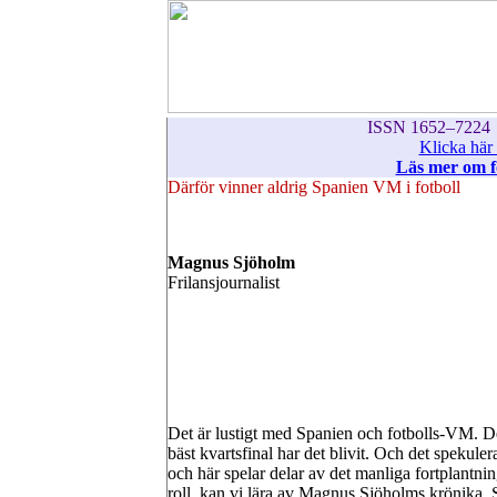
ISSN 1652–7224 :
Klicka här 
Läs mer om fo
Därför vinner aldrig Spanien VM i fotboll
Magnus Sjöholm
Frilansjournalist
Det är lustigt med Spanien och fotbolls-VM. D
bäst kvartsfinal har det blivit. Och det spekuler
och här spelar delar av det manliga fortplantni
roll, kan vi lära av Magnus Sjöholms krönika.