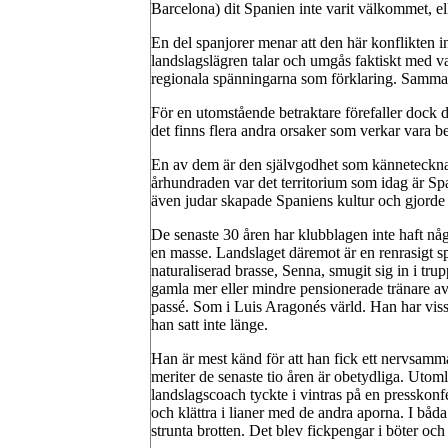
Barcelona) dit Spanien inte varit välkommet, ell
En del spanjorer menar att den här konflikten i
landslagslägren talar och umgås faktiskt med va
regionala spänningarna som förklaring. Samma pr
För en utomstående betraktare förefaller dock d
det finns flera andra orsaker som verkar vara be
En av dem är den självgodhet som kännetecknar
århundraden var det territorium som idag är Sp
även judar skapade Spaniens kultur och gjorde l
De senaste 30 åren har klubblagen inte haft nå
en masse. Landslaget däremot är en renrasigt spa
naturaliserad brasse, Senna, smugit sig in i tr
gamla mer eller mindre pensionerade tränare av tv
passé. Som i Luis Aragonés värld. Han har viss
han satt inte länge.
Han är mest känd för att han fick ett nervsamm
meriter de senaste tio åren är obetydliga. Utoml
landslagscoach tyckte i vintras på en presskonf
och klättra i lianer med de andra aporna. I båda
strunta brotten. Det blev fickpengar i böter och e