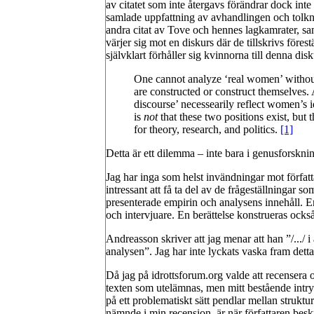
av citatet som inte återgavs förändrar dock in
samlade uppfattning av avhandlingen och tolkni
andra citat av Tove och hennes lagkamrater, sam
värjer sig mot en diskurs där de tillskrivs för
självklart förhåller sig kvinnorna till denna dis
One cannot analyze ‘real women’ without
are constructed or construct themselves
discourse’ necessearily reflect women’s 
is
not
that these two positions exist, but
for theory, research, and politics.
[1]
Detta är ett dilemma – inte bara i genusforskni
Jag har inga som helst invändningar mot förfat
intressant att få ta del av de frågeställningar
presenterade empirin och analysens innehåll. En 
och intervjuare. En berättelse konstrueras ocks
Andreasson skriver att jag menar att han ”/.../ i
analysen”. Jag har inte lyckats vaska fram detta
Då jag på idrottsforum.org valde att recensera 
texten som utelämnas, men mitt bestående intryc
på ett problematiskt sätt pendlar mellan struktu
nämnde i min recension, är när författaren bes