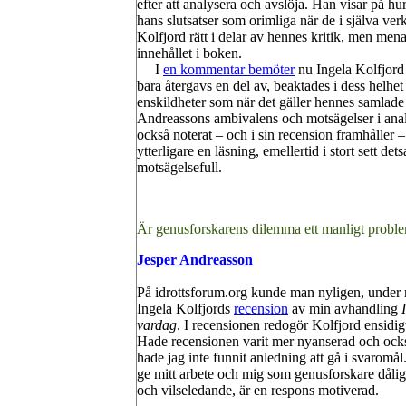
efter att analysera och avslöja. Han visar på hu
hans slutsatser som orimliga när de i själva ver
Kolfjord rätt i delar av hennes kritik, men men
innehållet i boken.
I
en kommentar bemöter
nu Ingela Kolfjord
bara återgavs en del av, beaktades i dess helhe
enskildheter som när det gäller hennes samla
Andreassons ambivalens och motsägelser i analy
också noterat – och i sin recension framhåller – 
ytterligare en läsning, emellertid i stort sett
motsägelsefull.
Är genusforskarens dilemma ett manligt probl
Jesper Andreasson
På idrottsforum.org kunde man nyligen, under 
Ingela Kolfjords
recension
av min avhandling
vardag
. I recensionen redogör Kolfjord ensidi
Hade recensionen varit mer nyanserad och också
hade jag inte funnit anledning att gå i svaromål
ge mitt arbete och mig som genusforskare dålig
och vilseledande, är en respons motiverad.