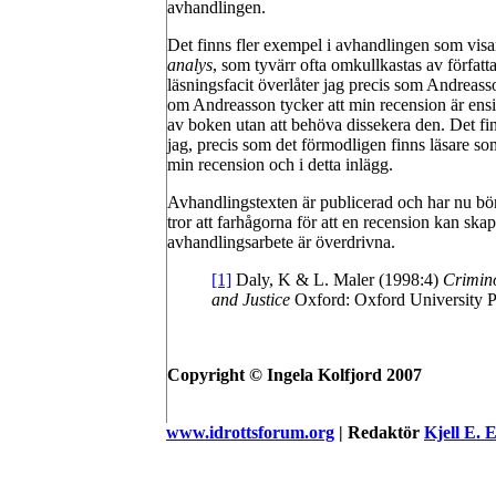
avhandlingen.
Det finns fler exempel i avhandlingen som visa
analys
, som tyvärr ofta omkullkastas av författa
läsningsfacit överlåter jag precis som Andreass
om Andreasson tycker att min recension är ensi
av boken utan att behöva dissekera den. Det fi
jag, precis som det förmodligen finns läsare som
min recension och i detta inlägg.
Avhandlingstexten är publicerad och har nu börja
tror att farhågorna för att en recension kan ska
avhandlingsarbete är överdrivna.
[1]
Daly, K & L. Maler (1998:4)
Crimino
and Justice
Oxford: Oxford University P
Copyright © Ingela Kolfjord 2007
www.idrottsforum.org
| Redaktör
Kjell E. 