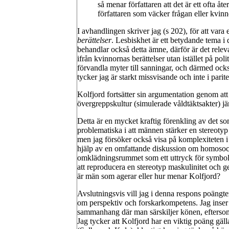
så menar författaren att det är ett ofta 
författaren som väcker frågan eller kvin
I avhandlingen skriver jag (s 202), för att vara
berättelser
. Lesbiskhet är ett betydande tema i
behandlar också detta ämne, därför är det releva
ifrån kvinnornas berättelser utan istället på pol
förvandla myter till sanningar, och därmed ocks
tycker jag är starkt missvisande och inte i pari
Kolfjord fortsätter sin argumentation genom att
övergreppskultur (simulerade våldtäktsakter) jä
Detta är en mycket kraftig förenkling av det som
problematiska i att männen stärker en stereotyp 
men jag försöker också visa på komplexiteten 
hjälp av en omfattande diskussion om homosocial
omklädningsrummet som ett uttryck för symbolisk
att reproducera en stereotyp maskulinitet och g
är män som agerar eller hur menar Kolfjord?
Avslutningsvis vill jag i denna respons poängter
om perspektiv och forskarkompetens. Jag inser at
sammanhang där man särskiljer könen, eftersom d
Jag tycker att Kolfjord har en viktig poäng gäl