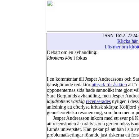
ISSN 1652–7224 :
Klicka här 
Läs mer om idrott
Debatt om en avhandling:
Idrottens kön
i fokus
I en kommentar till Jesper Andreassons och Sar
tjänstgörande redaktör
uttryck för åsikten
att ”e
opponenternas sida hade sannolikt inte gjort v
Sara Berglunds avhandling, men Jesper Andre
lagidrottens vardag
recenserades
nyligen i dess
anledning att efterlysa kritisk skärpa; Kolfjord
genusteoretiska resonemang, som hon menar prä
Jesper Andreasson inkom med ett svar på Ko
att recensionen är orättvis och ger en missvisa
Lunds universitet. Han pekar på att han i sin 
problematiseringar rörande just riskerna att fo