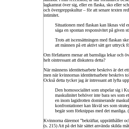
lagkamrat över sig, eller en flaska, sko eller
och övergreppskultur – för att senare texten re
intimitet.
Situationen med flaskan kan liknas vid en
säga en spontan responsivitet på given sti
Trots att iscensättningen med flaskan sk
att männen på ett aktivt sätt ger uttryck 
Om författaren menar att barnsliga lekar och öv
helt ointressant att diskutera detta?
När männens identitetsarbete beskrivs är det ett
men när kvinnornas identitetsarbete beskrivs tol
Också detta tycker jag är intressant att lyfta upp
Den homosocialitet som utspelar sig i Kul
maskulinitet behöver inte bara ses som e
en inom lagidrotten dominerande maskul
konfrontationer kan likväl ses som strateg
begär som förknippas med det manliga. (
Kvinnorna däremot ”bekräftar, upprätthåller oc
(s. 215) Att på det här sättet använda skilda må