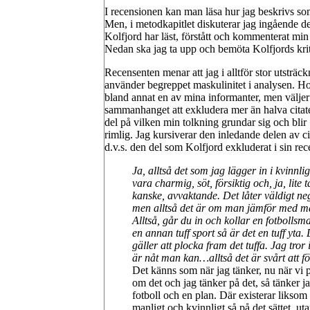
I recensionen kan man läsa hur jag beskrivs so
Men, i metodkapitlet diskuterar jag ingående d
Kolfjord har läst, förstått och kommenterat min t
Nedan ska jag ta upp och bemöta Kolfjords kriti
Recensenten menar att jag i alltför stor utsträc
använder begreppet maskulinitet i analysen. Ho
bland annat en av mina informanter, men väljer
sammanhanget att exkludera mer än halva citat
del på vilken min tolkning grundar sig och blir
rimlig. Jag kursiverar den inledande delen av cit
d.v.s. den del som Kolfjord exkluderat i sin rec
Ja, alltså det som jag lägger in i kvinnligt
vara charmig, söt, försiktig och, ja, lite t
kanske, avvaktande. Det låter väldigt neg
men alltså det är om man jämför med m
Alltså, går du in och kollar en fotbollsma
en annan tuff sport så är det en tuff yta.
gäller att plocka fram det tuffa. Jag tror 
är nåt man kan…alltså det är svårt att fö
Det känns som när jag tänker, nu när vi p
om det och jag tänker på det, så tänker j
fotboll och en plan. Där existerar liksom 
manligt och kvinnligt så på det sättet, uta