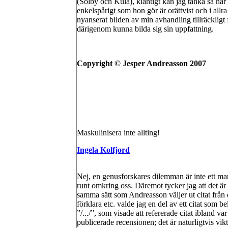
(Solby och Kula), klantigt kan jag tänka så här 
enkelspårigt som hon gör är orättvist och i all
nyanserat bilden av min avhandling tillräckligt f
därigenom kunna bilda sig sin uppfattning.
Copyright © Jesper Andreasson 2007
Maskulinisera inte allting!
Ingela Kolfjord
Nej, en genusforskares dilemman är inte ett man
runt omkring oss. Däremot tycker jag att det är
samma sätt som Andreasson väljer ut citat från en
förklara etc. valde jag en del av ett citat som 
”/.../”, som visade att refererade citat ibland var
publicerade recensionen; det är naturligtvis vikt