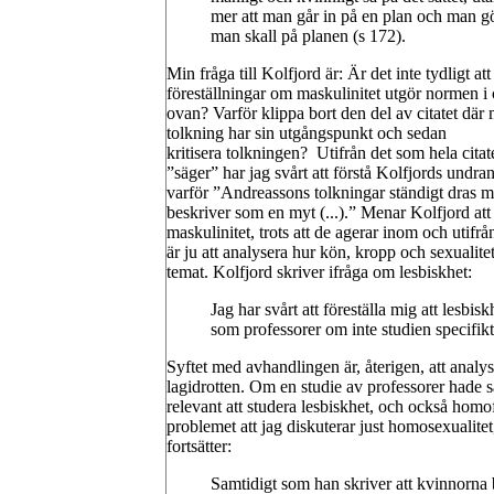
mer att man går in på en plan och man gö
man skall på planen (s 172).
Min fråga till Kolfjord är: Är det inte tydligt att
föreställningar om maskulinitet utgör normen i c
ovan? Varför klippa bort den del av citatet där
tolkning har sin utgångspunkt och sedan
kritisera tolkningen? Utifrån det som hela citat
”säger” har jag svårt att förstå Kolfjords undra
varför ”Andreassons tolkningar ständigt dras 
beskriver som en myt (...).” Menar Kolfjord att 
maskulinitet, trots att de agerar inom och uti
är ju att analysera hur kön, kropp och sexualite
temat. Kolfjord skriver ifråga om lesbiskhet:
Jag har svårt att föreställa mig att lesbis
som professorer om inte studien specifikt
Syftet med avhandlingen är, återigen, att anal
lagidrotten. Om en studie av professorer hade s
relevant att studera lesbiskhet, och också hom
problemet att jag diskuterar just homosexualitet
fortsätter:
Samtidigt som han skriver att kvinnorna be