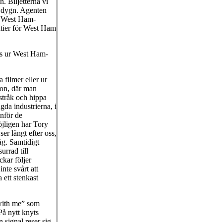
 Biljetterna vi
a dygn. Agenten
ån West Ham-
atier för West Ham
oss ur West Ham-
 filmer eller ur
don, där man
tstråk och hippa
gda industrierna, i
inför de
jligen har Tory
er långt efter oss,
äg. Samtidigt
urrad till
kar följer
nte svårt att
 ett stenkast
 with me” som
På nytt knyts
 signal reser sig