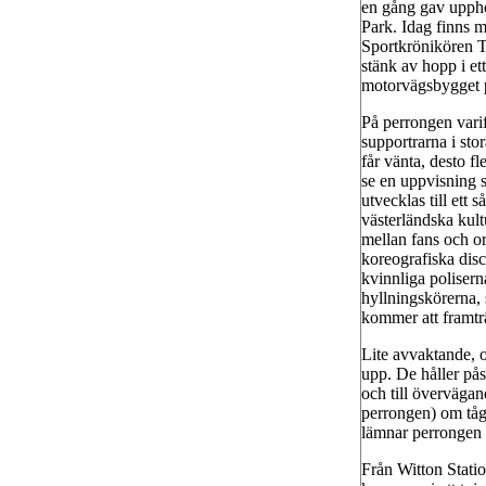
en gång gav upphov
Park. Idag finns m
Sportkrönikören To
stänk av hopp i et
motorvägsbygget p
På perrongen varif
supportrarna i sto
får vänta, desto f
se en uppvisning 
utvecklas till ett
västerländska kul
mellan fans och or
koreografiska disc
kvinnliga polisern
hyllningskörerna, 
kommer att framtr
Lite avvaktande, 
upp. De håller pås
och till övervägan
perrongen) om tåge
lämnar perrongen m
Från Witton Stati