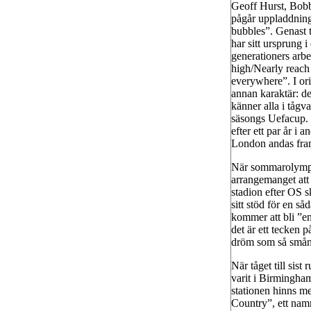
Geoff Hurst, Bobb
pågår uppladdnin
bubbles”. Genast t
har sitt ursprung 
generationers arbe
high/Nearly reach
everywhere”. I ori
annan karaktär: de
känner alla i tågv
säsongs Uefacup. O
efter ett par år i 
London andas fra
När sommarolympi
arrangemanget att 
stadion efter OS
sitt stöd för en så
kommer att bli ”en
det är ett tecken p
dröm som så smån
När tåget till sis
varit i Birmingham
stationen hinns me
Country”, ett namn