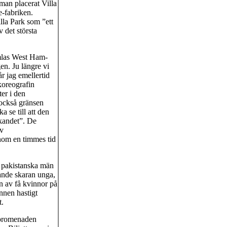
man placerat Villa
e-fabriken.
lla Park som ”ett
 det största
amlas West Ham-
en. Ju längre vi
r jag emellertid
koreografin
ter i den
 också gränsen
 se till att den
rkandet”. De
av
inom en timmes tid
å pakistanska män
xande skaran unga,
en av få kvinnor på
nnen hastigt
t.
n promenaden