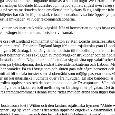
ngas avvika från den ringlande folkmassa som nu utgör West Ham-fansen.
r nämligen tilldelade Middlesbrough, något jag haft ångest över i någr
na på svarta marknaden hade emellertid inte lyckats få tag i biljetter fr
iljetter har därför följt en stark rekommendation: visa inte öppet symp
 West Ham-kläder. Vi lyder rekommendationerna.
väntar oss snart ett kritiskt vägskäl. När vi kommer att tvingas bryta 
n svänger in mot arenan, fortsätter vi framåt.
 vi oss i ett England som hämtat ur någon av Ken Loachs socialrealistiska
litteraturen”. Det är ett England långt ifrån den rojalistiska yran i Lon
ningens 80-årsdag. Lika långt är det härifrån till fotbollsmiljonärer, turis
verket befinner vi oss i skuggan av motorvägskonstruktioner och de nedla
att bostadsområde. Någon har ändå bemödat sig att sätta upp valaffischer 
en på lyktstolparna, dock endast Liberaldemokraterna och Labour. Mö
 här området. På en i övrigt tom och sluten gata står några personer och s
mit att bli sociala turister som så obemärkt som möjligt passerar deras v
er sin karaktäristiska ljudmatta över våra huvuden. En stor banderoll är s
rollen upplyser oss och de boende om att det är FA-cupmatch. Våra blic
 några barn kickar en boll mellan sig en bit längre ner på gatan. Det är i
 deras framtidsdrömmar i denna stund riktas mot den arena som ligger bara
 bostadsområdet i Witton och den kristna, rojalistiska hymnen ”Abide
pnar i sig självt en krater i det redan upprivna engelska klassamhället. 
logisk konservatism och den brittiska fotbollskulturen. Som på en given