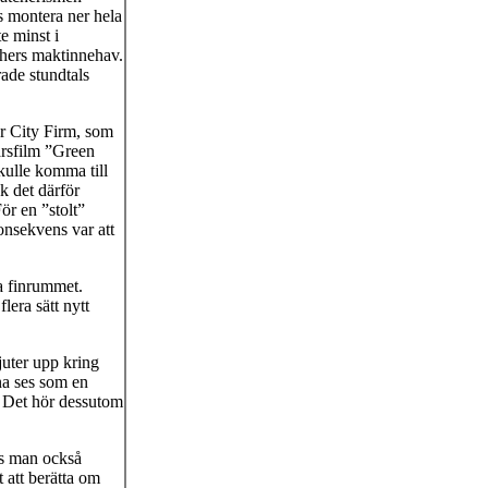
s montera ner hela
e minst i
chers maktinnehav.
rade stundtals
er City Firm, som
årsfilm ”Green
kulle komma till
k det därför
ör en ”stolt”
onsekvens var att
ka finrummet.
lera sätt nytt
juter upp kring
na ses som en
. Det hör dessutom
ns man också
 att berätta om