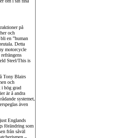
r om i sin fina
traktioner på
her och
 bli en ”human
brutala. Detta
 my motorcycle
r refrängens
eld Steel/This is
å Tony Blairs
smen och
t i hög grad
ier är å andra
 rådande systemet,
återspeglas även
 just Englands
ags förändring som
sen från såväl
thatcherismen –