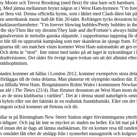
y Moore och Trevor Brooking (med flera) för sina barn och barnbarn.
g. Med jämna mellanrum bryter någon ut i West Ham-hymnen ”I’m for
ar flera vid. Denna officiella hymn, som i likhet med Clash-låten bär p
i en amerikansk music hall-låt från 20-talet. Refrängen tycks dessutom h
tarklasserfarenheter: ”I’m forever blowing bubbles/Pretty bubbles in the
 the sky/Then like my dreams/They fade and die/Fortune’s always hidin
ginalversion är melodin ganska släpande, i supportrarnas tappning får d
n blir till en upprorisk kampsång som mer skanderas än sjungs fram. Fö
agnarna till: om matchen vinns kommer West Ham automatiskt att ges en 
ch detta är ”stort”. Inte minst med tanke på att laget är nykomlingar 
andradivisionen. Det råder för övrigt ingen tvekan om att det allmänt efter
mtidsoptimism.
aden kommer att hållas i London 2012, kommer exempelvis stora dela
förläggas till de östra delarna. Man planerar ett olympiskt stadion där. E
 ska tillfalla West Ham. Borgmästaren Robin Wales i kommunen Newham
dan idé i
The Times
(21/4). Han förutser dessutom att West Ham inom d
 av de stora klubbarna i världen”. Det är i denna stund naturligtvis omöj
å hybris eller om det faktiskt är en realistisk framtidsutsikt. Eller om de
ingom också kommer att förtona och dö.
t rullar in på Birmingham New Street Station stiger förväntningarna ytterl
 tidigare. Och jag lär inte se mycket av staden nu heller. En bit mat på
d innan det är dags att lämna stadskärnan, för en kortare resa till rande
 området fått efter de utsläpp från i synnerhet masugnsrök och kolgruv