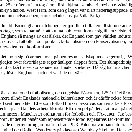
live, 25 år efter att han tog dem till sitt hjärta i samband med en tv-sänd 
ley Stadion. West Ham, som den gången var klart nederlagstippade, k
nare omspelsmatchen, som spelades just på Villa Park).
on till Birmingham matchdagen erbjöd flera tillfällen till stimulerande 
ortage, som vi har nöjet att kunna publicera, formar sig till en vidsträck
et England så många av oss älskar, det England som gav världen industr
tarklassen, fotbollen och punken, kolonialismen och konservatismen, bo
h revolten mot konformismen.
jublet inom sig på arenen, men på hemresan i sällskap med segerrusiga 
lädjen över favoritlagets seger äntligen släppas fram.
Det slumpade sig 
and också tre veckor senare, när finalen spelades. Då såg han matchen i
i sydöstra England – och det var inte det värsta...
ns äldsta nationella fotbollscup, den engelska FA-cupen, 125 år. Det är n
numera tillhör Englands nationella kulturskatter, och är därför också före
ll sentimentalitet. Eftersom fotboll brukar beskrivas som en arbetarkla
iell plats i landets arbetarhistoria. Ett exempel på det är att man på det 
rmuseet i Manchester ordnat rum för fotbollen och FA-cupen. Jag besö
t hörn, under ett banér som representerade fotbollsspelarnas fackförbund
isade en grovkornig journalfilm från 1923. Bilderna var hämtade från 
nited och Bolton Wanderers på klassiska Wembley Stadium. Det speci