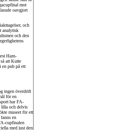
ligacupfinal mot
larade oavgjort
iakttagelser, och
t analytisk
ialismen och den
rgerlighetens
West Ham-
så att Kutte
 en pub på ett
og ingen överdrift
mål för en
ssport har FA-
lilla och delvis
kte museet för ett
, fanns en
FA-cupfinalen
ella med just den