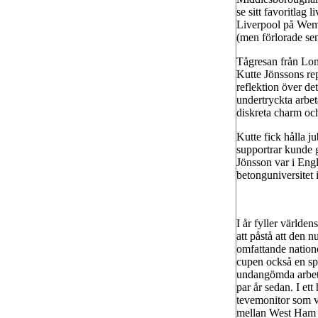
se sitt favoritlag 
Liverpool på Wemb
(men förlorade se
Tågresan från Lond
Kutte Jönssons rep
reflektion över d
undertryckta arbe
diskreta charm oc
Kutte fick hålla 
supportrar kunde g
Jönsson var i Engl
betonguniversitet 
I år fyller världe
att påstå att den 
omfattande natione
cupen också en spec
undangömda arbeta
par år sedan. I et
tevemonitor som v
mellan West Ham U