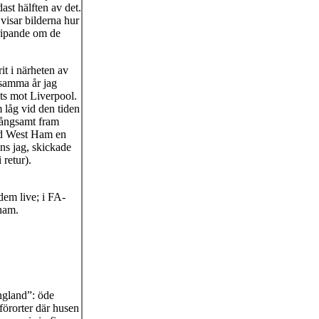
st hälften av det.
 visar bilderna hur
gripande om de
t i närheten av
 samma år jag
ts mot Liverpool.
 låg vid den tiden
långsamt fram
tid West Ham en
ns jag, skickade
 retur).
 dem live; i FA-
gham.
England”: öde
förorter där husen