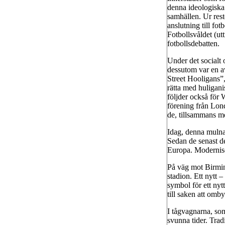
denna ideologiska
samhällen. Ur rest
anslutning till f
Fotbollsvåldet (ut
fotbollsdebatten.
Under det socialt 
dessutom var en av
Street Hooligans”,
rätta med huligan
följder också för 
förening från Lond
de, tillsammans m
Idag, denna mulna 
Sedan de senast del
Europa. Moderniser
På väg mot Birmin
stadion. Ett nytt
symbol för ett nyt
till saken att om
I tågvagnarna, so
svunna tider. Trad