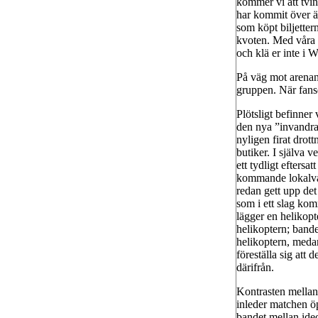
kommer vi att tvi
har kommit över ä
som köpt biljetter
kvoten. Med våra b
och klä er inte i
På väg mot arenan 
gruppen. När fanse
Plötsligt befinner
den nya ”invandrar
nyligen firat drott
butiker. I själva 
ett tydligt efters
kommande lokalval
redan gett upp det
som i ett slag kom
lägger en helikopt
helikoptern; bande
helikoptern, medan
föreställa sig att
därifrån.
Kontrasten mellan
inleder matchen öp
bandet mellan ideo