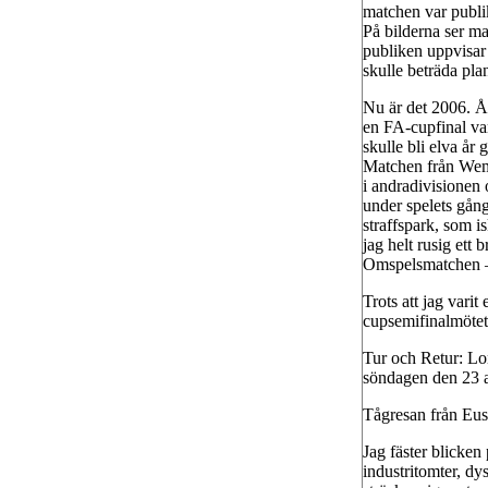
matchen var publik
På bilderna ser man
publiken uppvisar 
skulle beträda pla
Nu är det 2006. Å
en FA-cupfinal var
skulle bli elva å
Matchen från Wemb
i andradivisionen
under spelets gån
straffspark, som i
jag helt rusig ett 
Omspelsmatchen –
Trots att jag varit
cupsemifinalmöte
Tur och Retur: L
söndagen den 23 a
Tågresan från Eust
Jag fäster blicken
industritomter, dy