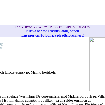
ISSN 1652–7224 ::: Publicerad den 6 juni 2006
Klicka här för utskriftsvänlig pdf-fil
Läs mer om fotboll på idrottsforum.org
ng
al
ch Idrottsvetenskap, Malmö högskola
april spelade West Ham FA-cupsemifinal mot Middlesborough på Villa
 i Birminghams utkanter. I publiken, på alla sidor omgiven av
ängare, satt idrottsforum.orgs husfilosof Kutte Jönsson. För första gå