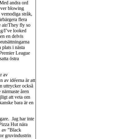
 Med andra ord
ever blowing
å vemodiga stråk,
ärbärgera flera
 air/They fly so
g/I’ve looked
en en delvis
rutsättningarna
plats i nästa
i Premier League
satta östra
r av
n av idéerna är att
 uttrycker också
e närmaste åren
ligt att veta om
t kanske bara är en
igare. Jag har inte
 Pizza Hut nära
n av ”Black
or gruvindustrin