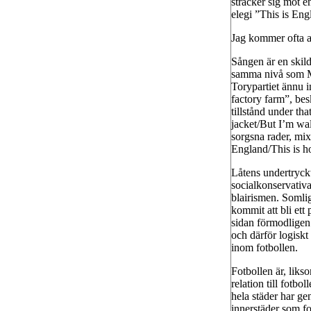
sträcker sig mot 
elegi ”This is Eng
Jag kommer ofta at
Sången är en skildr
samma nivå som M
Torypartiet ännu 
factory farm”, bes
tillstånd under t
jacket/But I’m wal
sorgsna rader, mixa
England/This is h
Låtens undertryck
socialkonservativa
blairismen. Somlig
kommit att bli ett 
sidan förmodligen
och därför logiskt 
inom fotbollen.
Fotbollen är, likso
relation till fot
hela städer har ge
innerstäder som fo