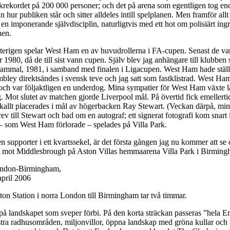
rekordet på 200 000 personer; och det på arena som egentligen tog enda
 hur publiken står och sitter alldeles intill spelplanen. Men framför allt
en imponerande självdisciplin, naturligtvis med ett hot om polisiärt in
nen.
terigen spelar West Ham en av huvudrollerna i FA-cupen. Senast de vari
 1980, då de till sist vann cupen. Själv blev jag anhängare till klubben
r gammal, 1981, i samband med finalen i Ligacupen. West Ham hade ställ
ley direktsändes i svensk teve och jag satt som fastklistrad. West Ham
 och var följaktligen en underdog. Mina sympatier för West Ham växte 
g. Mot slutet av matchen gjorde Liverpool mål. På övertid fick emeller
skallt placerades i mål av högerbacken Ray Stewart. (Veckan därpå, min
brev till Stewart och bad om en autograf; ett signerat fotografi kom snart i
 som West Ham förlorade – spelades på Villa Park.
 en supporter i ett kvartssekel, är det första gången jag nu kommer att se
t mot Middlesbrough på Aston Villas hemmaarena Villa Park i Birmin
ondon-Birmingham,
pril 2006
on Station i norra London till Birmingham tar två timmar.
 på landskapet som sveper förbi. På den korta sträckan passeras ”hela 
stra radhusområden, miljonvillor, öppna landskap med gröna kullar och 