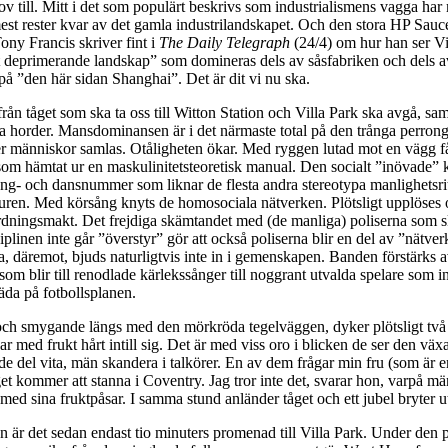
 till. Mitt i det som populärt beskrivs som industrialismens vagga har 
est rester kvar av det gamla industrilandskapet. Och den stora HP Sauc
ny Francis skriver fint i
The Daily Telegraph
(24/4) om hur han ser Vi
t deprimerande landskap” som domineras dels av såsfabriken och dels av
å ”den här sidan Shanghai”. Det är dit vi nu ska.
rån tåget som ska ta oss till Witton Station och Villa Park ska avgå, s
ra horder. Mansdominansen är i det närmaste total på den trånga perrong
ler människor samlas. Otåligheten ökar. Med ryggen lutad mot en vägg få
som hämtat ur en maskulinitetsteoretisk manual. Den socialt ”inövade” 
 sång- och dansnummer som liknar de flesta andra stereotypa manlighetsri
turen. Med körsång knyts de homosociala nätverken. Plötsligt upplöses
dningsmakt. Det frejdiga skämtandet med (de manliga) poliserna som ska
iplinen inte går ”överstyr” gör att också poliserna blir en del av ”nätve
a, däremot, bjuds naturligtvis inte in i gemenskapen. Banden förstärks 
som blir till renodlade kärlekssånger till noggrant utvalda spelare som 
äda på fotbollsplanen.
och smygande längs med den mörkröda tegelväggen, dyker plötsligt tv
ar med frukt hårt intill sig. Det är med viss oro i blicken de ser den vä
de del vita, män skandera i talkörer. En av dem frågar min fru (som är 
t kommer att stanna i Coventry. Jag tror inte det, svarar hon, varpå mä
ed sina fruktpåsar. I samma stund anländer tåget och ett jubel bryter u
on är det sedan endast tio minuters promenad till Villa Park. Under de