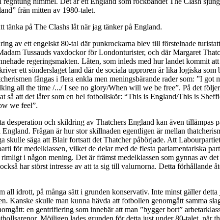
en regntung himmel. Det är ett England som rockbandet The Clash sjunge
land” från mitten av 1980-talet.
t tänka på The Clashs låt när jag tänker på England.
ing av ett engelskt 80-tal där punkrockarna blev till förstelnade turistat
adam Tussauds vaxdockor för Londonturister, och där Margaret Thatc
innehade regeringsmakten. Låten, som inleds med hur landet kommit att
kriver ett sönderslaget land där de sociala upproren är lika logiska som 
hatcherismen fångas i flera enkla men meningsbärande rader som: ”I got
king all the time /.../ I see no glory/When will we be free”. På det följe
t så att det låter som en hel fotbollskör: “This is England/This is Sheffi
ow we feel”.
ta desperation och skildring av Thatchers England kan även tillämpas p
 England. Frågan är hur stor skillnaden egentligen är mellan thatcheri
a skulle säga att Blair fortsatt det Thatcher påbörjade. Att Labourpartie
parti för medelklassen, vilket de delar med de flesta parlamentariska part
 rimligt i någon mening. Det är främst medelklassen som gynnas av det
också har störst intresse av att ta sig till valurnorna. Detta förhållande 
m all idrott, på många sätt i grunden konservativ. Inte minst gäller detta
bollen. Kanske skulle man kunna hävda att fotbollen genomgått samma sl
nomgått: en gentrifiering som innebär att man ”bygger bort” arbetarklas
tbollsarenor. Möjligen lades grunden för detta just under 80-talet, när 