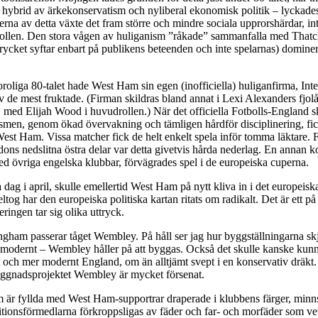
 hybrid av ärkekonservatism och nyliberal ekonomisk politik – lyckade
erna av detta växte det fram större och mindre sociala upprorshärdar, int
otbollen. Den stora vågen av huliganism ”råkade” sammanfalla med That
trycket syftar enbart på publikens beteenden och inte spelarnas) domine
oroliga 80-talet hade West Ham sin egen (inofficiella) huliganfirma, Int
 de mest fruktade. (Firman skildras bland annat i Lexi Alexanders fjol
 med Elijah Wood i huvudrollen.) När det officiella Fotbolls-England s
ismen, genom ökad övervakning och tämligen hårdför disciplinering, fic
West Ham. Vissa matcher fick de helt enkelt spela inför tomma läktare. F
ons nedslitna östra delar var detta givetvis hårda nederlag. En annan k
ed övriga engelska klubbar, förvägrades spel i de europeiska cuperna.
dag i april, skulle emellertid West Ham på nytt kliva in i det europeis
tog har den europeiska politiska kartan ritats om radikalt. Det är ett på f
ingen tar sig olika uttryck.
gham passerar tåget Wembley. På håll ser jag hur byggställningarna sk
 – modernt – Wembley håller på att byggas. Också det skulle kanske kun
t och mer modernt England, om än alltjämt svept i en konservativ dräkt
byggnadsprojektet Wembley är mycket försenat.
m är fyllda med West Ham-supportrar draperade i klubbens färger, min
itionsförmedlarna förkroppsligas av fäder och far- och morfäder som vet