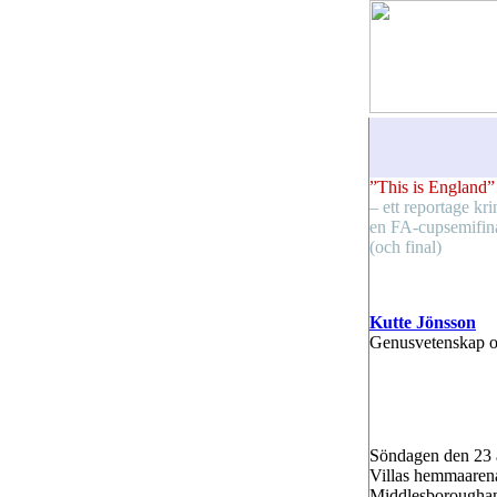
”This is England”
– ett reportage kri
en FA-cupsemifin
(och final)
Kutte Jönsson
Genusvetenskap o
Söndagen den 23 
Villas hemmaarena
Middlesboroughanh