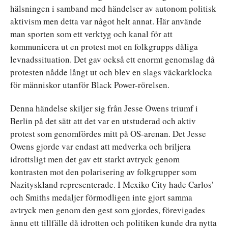
hälsningen i samband med händelser av autonom politisk
aktivism men detta var något helt annat. Här använde
man sporten som ett verktyg och kanal för att
kommunicera ut en protest mot en folkgrupps dåliga
levnadssituation. Det gav också ett enormt genomslag då
protesten nådde långt ut och blev en slags väckarklocka
för människor utanför Black Power-rörelsen.
Denna händelse skiljer sig från Jesse Owens triumf i
Berlin på det sätt att det var en utstuderad och aktiv
protest som genomfördes mitt på OS-arenan. Det Jesse
Owens gjorde var endast att medverka och briljera
idrottsligt men det gav ett starkt avtryck genom
kontrasten mot den polarisering av folkgrupper som
Nazityskland representerade. I Mexiko City hade Carlos’
och Smiths medaljer förmodligen inte gjort samma
avtryck men genom den gest som gjordes, förevigades
ännu ett tillfälle då idrotten och politiken kunde dra nytta