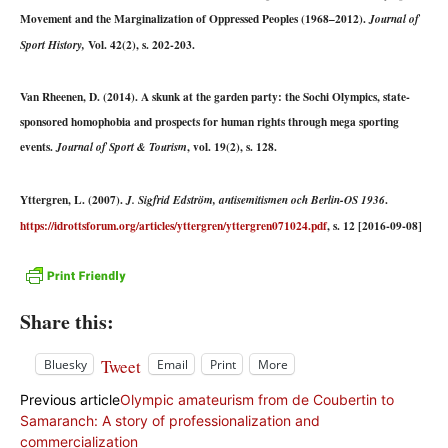
Movement and the Marginalization of Oppressed Peoples (1968–2012).
Journal of
Vol. 42(2), s. 202-203.
Sport History,
Van Rheenen, D. (2014). A skunk at the garden party: the Sochi Olympics, state-
sponsored homophobia and prospects for human rights through mega sporting
events.
, vol. 19(2), s. 128.
Journal of Sport & Tourism
Yttergren, L. (2007).
.
J. Sigfrid Edström, antisemitismen och Berlin-OS 1936
https://idrottsforum.org/articles/yttergren/yttergren071024.pdf
, s. 12 [2016-09-08]
Share this:
Tweet
Bluesky
Email
Print
More
Previous article
Olympic amateurism from de Coubertin to
Samaranch: A story of professionalization and
commercialization