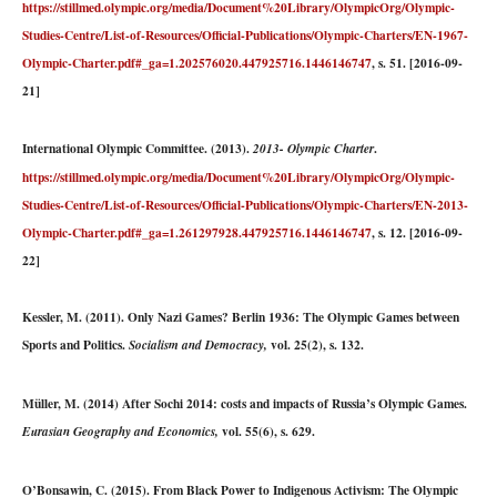
https://stillmed.olympic.org/media/Document%20Library/OlympicOrg/Olympic-
Studies-Centre/List-of-Resources/Official-Publications/Olympic-Charters/EN-1967-
Olympic-Charter.pdf#_ga=1.202576020.447925716.1446146747
, s. 51. [2016-09-
21]
International Olympic Committee. (2013).
.
2013- Olympic Charter
https://stillmed.olympic.org/media/Document%20Library/OlympicOrg/Olympic-
Studies-Centre/List-of-Resources/Official-Publications/Olympic-Charters/EN-2013-
Olympic-Charter.pdf#_ga=1.261297928.447925716.1446146747
, s. 12. [2016-09-
22]
Kessler, M. (2011). Only Nazi Games? Berlin 1936: The Olympic Games between
Sports and Politics.
vol. 25(2), s. 132.
Socialism and Democracy,
Müller, M. (2014) After Sochi 2014: costs and impacts of Russia’s Olympic Games.
vol. 55(6), s. 629.
Eurasian Geography and Economics,
O’Bonsawin, C. (2015). From Black Power to Indigenous Activism: The Olympic