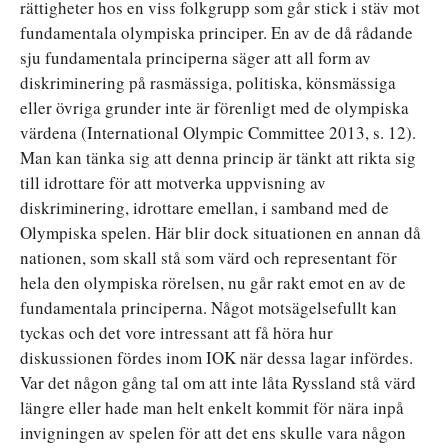
rättigheter hos en viss folkgrupp som går stick i stäv mot
fundamentala olympiska principer. En av de då rådande
sju fundamentala principerna säger att all form av
diskriminering på rasmässiga, politiska, könsmässiga
eller övriga grunder inte är förenligt med de olympiska
värdena (International Olympic Committee 2013, s. 12).
Man kan tänka sig att denna princip är tänkt att rikta sig
till idrottare för att motverka uppvisning av
diskriminering, idrottare emellan, i samband med de
Olympiska spelen. Här blir dock situationen en annan då
nationen, som skall stå som värd och representant för
hela den olympiska rörelsen, nu går rakt emot en av de
fundamentala principerna. Något motsägelsefullt kan
tyckas och det vore intressant att få höra hur
diskussionen fördes inom IOK när dessa lagar infördes.
Var det någon gång tal om att inte låta Ryssland stå värd
längre eller hade man helt enkelt kommit för nära inpå
invigningen av spelen för att det ens skulle vara någon