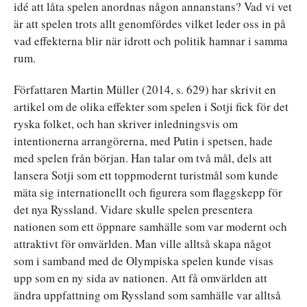
idé att låta spelen anordnas någon annanstans? Vad vi vet
är att spelen trots allt genomfördes vilket leder oss in på
vad effekterna blir när idrott och politik hamnar i samma
rum.
Författaren Martin Müller (2014, s. 629) har skrivit en
artikel om de olika effekter som spelen i Sotji fick för det
ryska folket, och han skriver inledningsvis om
intentionerna arrangörerna, med Putin i spetsen, hade
med spelen från början. Han talar om två mål, dels att
lansera Sotji som ett toppmodernt turistmål som kunde
mäta sig internationellt och figurera som flaggskepp för
det nya Ryssland. Vidare skulle spelen presentera
nationen som ett öppnare samhälle som var modernt och
attraktivt för omvärlden. Man ville alltså skapa något
som i samband med de Olympiska spelen kunde visas
upp som en ny sida av nationen. Att få omvärlden att
ändra uppfattning om Ryssland som samhälle var alltså