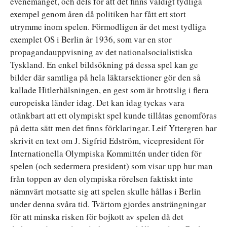
evenemanget, och dels för att det finns väldigt tydliga
exempel genom åren då politiken har fått ett stort
utrymme inom spelen. Förmodligen är det mest tydliga
exemplet OS i Berlin år 1936, som var en stor
propagandauppvisning av det nationalsocialistiska
Tyskland. En enkel bildsökning på dessa spel kan ge
bilder där samtliga på hela läktarsektioner gör den så
kallade Hitlerhälsningen, en gest som är brottslig i flera
europeiska länder idag. Det kan idag tyckas vara
otänkbart att ett olympiskt spel kunde tillåtas genomföras
på detta sätt men det finns förklaringar. Leif Yttergren har
skrivit en text om J. Sigfrid Edström, vicepresident för
Internationella Olympiska Kommittén under tiden för
spelen (och sedermera president) som visar upp hur man
från toppen av den olympiska rörelsen faktiskt inte
nämnvärt motsatte sig att spelen skulle hållas i Berlin
under denna svåra tid. Tvärtom gjordes ansträngningar
för att minska risken för bojkott av spelen då det