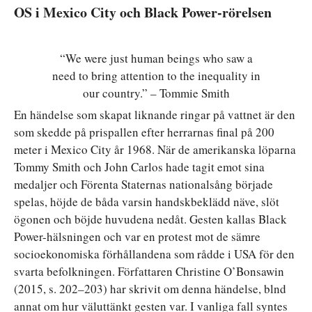
OS i Mexico City och Black Power-rörelsen
“We were just human beings who saw a
need to bring attention to the inequality in
our country.” – Tommie Smith
En händelse som skapat liknande ringar på vattnet är den
som skedde på prispallen efter herrarnas final på 200
meter i Mexico City år 1968. När de amerikanska löparna
Tommy Smith och John Carlos hade tagit emot sina
medaljer och Förenta Staternas nationalsång började
spelas, höjde de båda varsin handskbeklädd näve, slöt
ögonen och böjde huvudena nedåt. Gesten kallas Black
Power-hälsningen och var en protest mot de sämre
socioekonomiska förhållandena som rådde i USA för den
svarta befolkningen. Författaren Christine O’Bonsawin
(2015, s. 202–203) har skrivit om denna händelse, blnd
annat om hur väluttänkt gesten var. I vanliga fall syntes