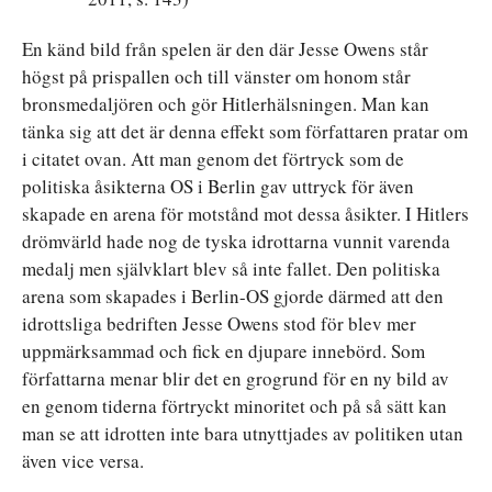
En känd bild från spelen är den där Jesse Owens står
högst på prispallen och till vänster om honom står
bronsmedaljören och gör Hitlerhälsningen. Man kan
tänka sig att det är denna effekt som författaren pratar om
i citatet ovan. Att man genom det förtryck som de
politiska åsikterna OS i Berlin gav uttryck för även
skapade en arena för motstånd mot dessa åsikter. I Hitlers
drömvärld hade nog de tyska idrottarna vunnit varenda
medalj men självklart blev så inte fallet. Den politiska
arena som skapades i Berlin-OS gjorde därmed att den
idrottsliga bedriften Jesse Owens stod för blev mer
uppmärksammad och fick en djupare innebörd. Som
författarna menar blir det en grogrund för en ny bild av
en genom tiderna förtryckt minoritet och på så sätt kan
man se att idrotten inte bara utnyttjades av politiken utan
även vice versa.