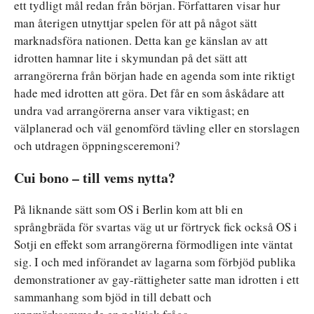
ett tydligt mål redan från början. Författaren visar hur
man återigen utnyttjar spelen för att på något sätt
marknadsföra nationen. Detta kan ge känslan av att
idrotten hamnar lite i skymundan på det sätt att
arrangörerna från början hade en agenda som inte riktigt
hade med idrotten att göra. Det får en som åskådare att
undra vad arrangörerna anser vara viktigast; en
välplanerad och väl genomförd tävling eller en storslagen
och utdragen öppningsceremoni?
Cui bono – till vems nytta?
På liknande sätt som OS i Berlin kom att bli en
språngbräda för svartas väg ut ur förtryck fick också OS i
Sotji en effekt som arrangörerna förmodligen inte väntat
sig. I och med införandet av lagarna som förbjöd publika
demonstrationer av gay-rättigheter satte man idrotten i ett
sammanhang som bjöd in till debatt och