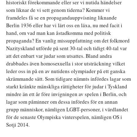
historiskt förekommande eller ser vi nutida händelser
som liknar de vi sett genom tiderna? Kommer vi
framdeles få se en propagandauppvisning liknande
Berlin 1936 eller har vi lärt oss en läxa, nu med facit i
hand, om vad man kan åstadkomma med politisk
propaganda? En vanlig missuppfattning om det folkmord
Nazityskland utförde på sent 30-tal och tidigt 40-tal var
att det enbart var judar som utsattes. Bland andra
drabbades även homosexuella i stor utsträckning vilket
leder oss in på en av nutidens olympiader på ett ganska
skrämmande sätt. Som tidigare nämnts infördes lagar som
starkt kränkte mänskliga rättigheter för judar i Tyskland
mindre än ett år före invigningen av spelen i Berlin, och
lagar som påminner om dessa infördes för en annan
grupp människor, nämligen LGBT-personer, i värdlandet
för de senaste Olympiska vinterspelen, nämligen OS i
Sotji 2014.