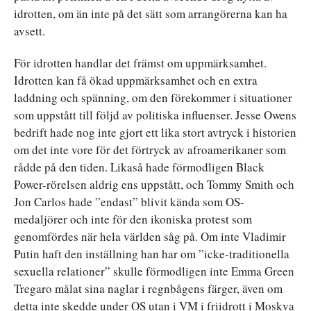
idrotten, om än inte på det sätt som arrangörerna kan ha
avsett.
För idrotten handlar det främst om uppmärksamhet.
Idrotten kan få ökad uppmärksamhet och en extra
laddning och spänning, om den förekommer i situationer
som uppstått till följd av politiska influenser. Jesse Owens
bedrift hade nog inte gjort ett lika stort avtryck i historien
om det inte vore för det förtryck av afroamerikaner som
rådde på den tiden. Likaså hade förmodligen Black
Power-rörelsen aldrig ens uppstått, och Tommy Smith och
Jon Carlos hade ”endast” blivit kända som OS-
medaljörer och inte för den ikoniska protest som
genomfördes när hela världen såg på. Om inte Vladimir
Putin haft den inställning han har om ”icke-traditionella
sexuella relationer” skulle förmodligen inte Emma Green
Tregaro målat sina naglar i regnbågens färger, även om
detta inte skedde under OS utan i VM i friidrott i Moskva