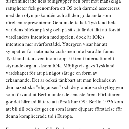
diskriminerade hela folkgrupper och bröt mot mänskliga
rättigheter fick genomföra ett OS och därmed associeras
med den olympiska idén och all den goda anda som
rörelsen representerar. Genom detta fick Tyskland hela
världens blickar på sig och på så sätt är det lätt att förstå
värdlandets intention med spelen; dock är IOK:s
intention mer svårförstådd. Yttergren visar här att
sympatier för nationalsocialismen inte bara återfanns i
Tyskland utan även inom toppskikten i internationellt
styrande organ, såsom IOK. Möjligtvis gavs Tyskland
värdskapet för att på något sätt ge en form av
erkännande. Det är också tänkbart att man lockades av
den nazistiska ”elegansen” och de grandiosa skrytbyggen
som förvandlat Berlin under de senaste åren. Författaren
gör det härmed lättare att förstå hur OS i Berlin 1936 kom
att bli till och det ger en som läsare djupare förståelse för
denna komplicerade tid i Europa.