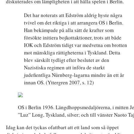
diskuterades om lämpligheten i att hålla spelen i Berlin.
Det har noterats att Edström aldrig hyste några
tvivel om det riktiga i att arrangera OS i Berlin.
Han bekämpade på alla sätt de krafter som
försökte initiera bojkottaktioner, trots att både
IOK och Edström tidigt var medvetna om brotten
mot mänskliga rättigheterna i Tyskland. Detta
blev särskilt tydligt efter beslutet av den
Nazistiska regimen att införa de starkt
judefientliga Nürnberg-lagarna mindre än ett år
innan OS. (Yttergren 2007, s. 12)
OS i Berlin 1936. Längdhoppsmedaljörerna, i mitten Je
”Luz” Long, Tyskland, silver; och till vänster Naoto Ta
Idag kan det tyckas ofattbart att ett land som så öppet