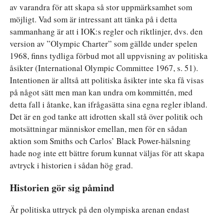
av varandra för att skapa så stor uppmärksamhet som
möjligt. Vad som är intressant att tänka på i detta
sammanhang är att i IOK:s regler och riktlinjer, dvs. den
version av ”Olympic Charter” som gällde under spelen
1968, finns tydliga förbud mot all uppvisning av politiska
åsikter (International Olympic Committee 1967, s. 51).
Intentionen är alltså att politiska åsikter inte ska få visas
på något sätt men man kan undra om kommittén, med
detta fall i åtanke, kan ifrågasätta sina egna regler ibland.
Det är en god tanke att idrotten skall stå över politik och
motsättningar människor emellan, men för en sådan
aktion som Smiths och Carlos’ Black Power-hälsning
hade nog inte ett bättre forum kunnat väljas för att skapa
avtryck i historien i sådan hög grad.
Historien gör sig påmind
Är politiska uttryck på den olympiska arenan endast